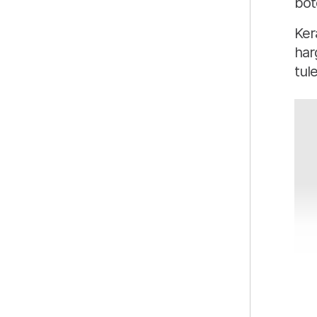
bot
Ker
har
tul