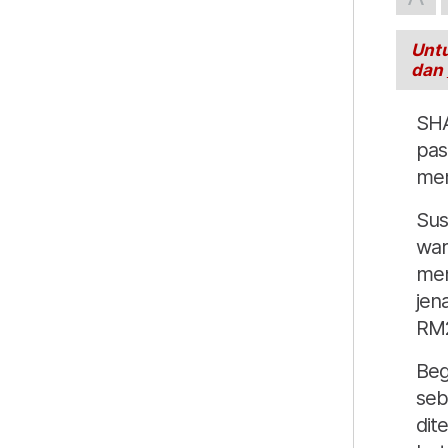
Untu
dan
SHA
pas
me
Sus
war
men
jen
RM2
Beg
seb
dit