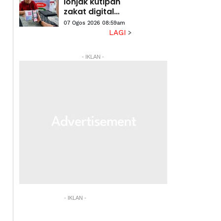
lonjak kutipan
zakat digital
hampir 10 kali
07 Ogos 2026 08:59am
ganda
LAGI
- IKLAN -
- IKLAN -