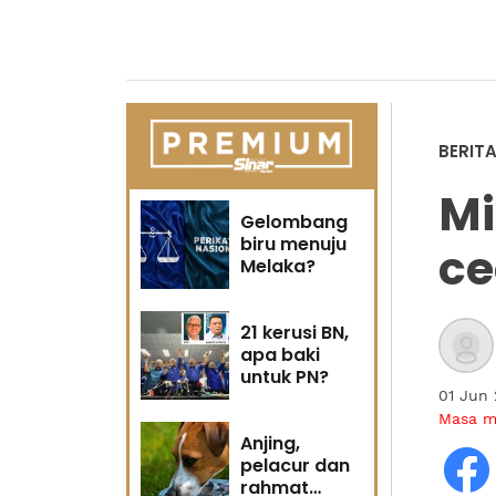
BERIT
Mi
Gelombang
biru menuju
ce
Melaka?
21 kerusi BN,
apa baki
untuk PN?
01 Jun
Masa 
Anjing,
pelacur dan
rahmat