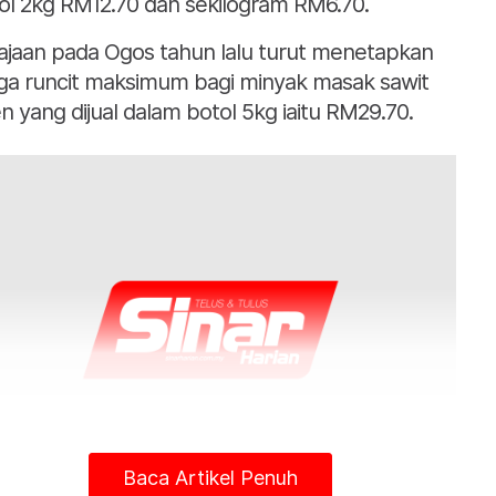
ol 2kg RM12.70 dan sekilogram RM6.70.
ajaan pada Ogos tahun lalu turut menetapkan
ga runcit maksimum bagi minyak masak sawit
en yang dijual dalam botol 5kg iaitu RM29.70.
Baca Artikel Penuh