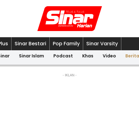
Plus
Sinar Bestari
Pop Family
Sinar Varsity
Sinar
Sinar Islam
Podcast
Khas
Video
Berit
- IKLAN -