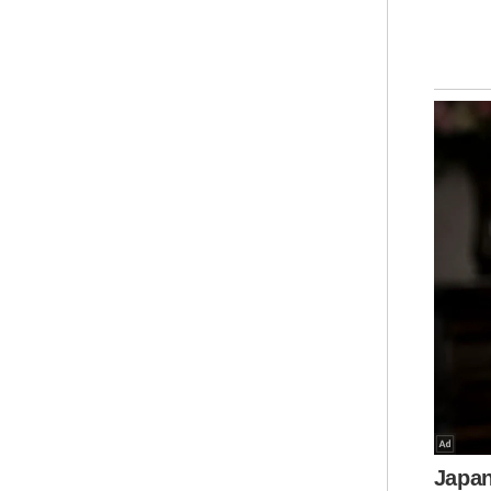
Seo
Kua
har
mun
unt
Kat
bol
kin