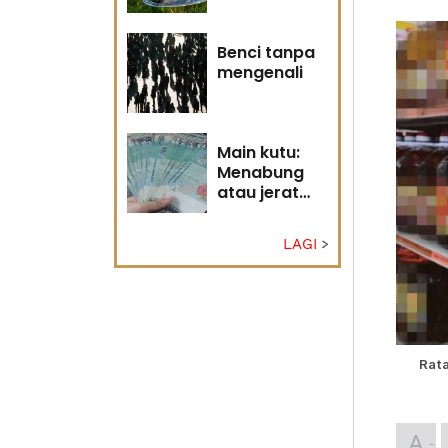
Tuhan
Benci tanpa
mengenali
Main kutu:
Menabung
atau jerat
diri?
LAGI
Rata
A