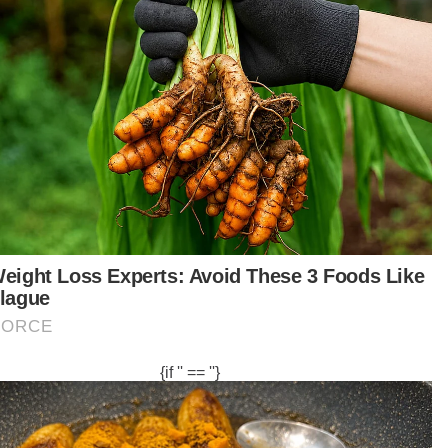
Nina Ramawati
pi mahu tak mahu, kita terpaksa beli juga sebab
 makan. Semua masakan harian kita perlukan
yak,” ujarnya.
iaga makanan, Abdul Rani Mohd Radzi, 58, pula
kata, kenaikan harga minyak botol semakin
sai sejak tiga bulan lepas.
aikan itu ujarnya, tentu memberi tekanan
ana sebagai peniaga, harga jualan tidak boleh
aikkan sesuka hati agar pelanggan tidak
beban.