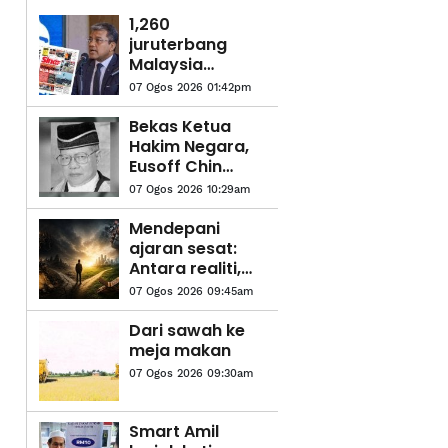
1,260
juruterbang
Malaysia
Airlines jalani
07 Ogos 2026 01:42pm
saringan dadah
Bekas Ketua
Hakim Negara,
Eusoff Chin
meninggal
07 Ogos 2026 10:29am
dunia
Mendepani
ajaran sesat:
Antara realiti,
sejarah dan
07 Ogos 2026 09:45am
cabaran zaman
moden
Dari sawah ke
meja makan
07 Ogos 2026 09:30am
Smart Amil