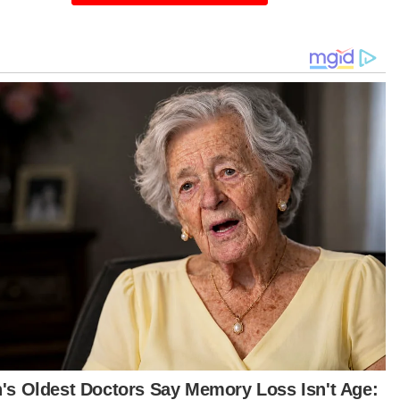
Harga runcit maksimum bagi minyak masak sawit tulen yang
ditetapkan kerajaan.
rang pekerja pembersihan dari Lembah Pantai,
la Lumpur, Nina Ramawati Amri, 52, berkata,
ga minyak masak ketika ini sangat tidak
asabah dan membebankan terutamanya
uk kumpulan bergaji kecil seperti dirinya.
anya, bahan tersebut yang sebelum pandemik
eh didapati pada harga sekitar belasan ringgit
i melonjak sehingga lebih RM43.