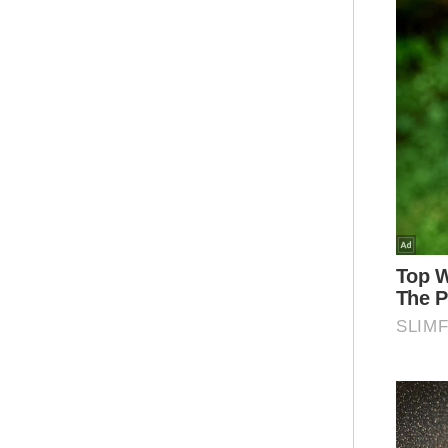
“Ta
nak
min
Pen
ber
dira
Ken
ker
din
ter