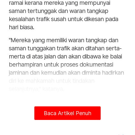
ramai kerana mereka yang mempunyai
saman tertunggak dan waran tangkap
kesalahan trafik susah untuk dikesan pada
hari biasa.
"Mereka yang memiliki waran tangkap dan
saman tunggakan trafik akan ditahan serta-
merta di atas jalan dan akan dibawa ke balai
berhampiran untuk proses dokumentasi
jaminan dan kemudian akan diminta hadirkan
diri ke mahkamah untuk tindakan
selanjutnya," katanya.
Beliau berkata demikian selepas Majlis
Pelancaran Op Selamat 18/2022 sempena
Baca Artikel Penuh
Hari Raya Aidilfitri di Menara TM di sini pada
Selasa.