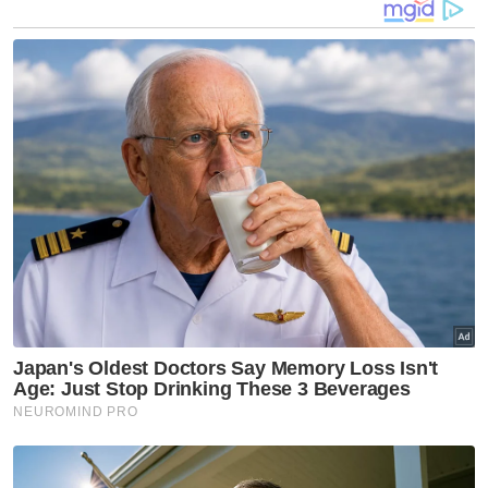
Sementara itu, Razarudin berkata, Op
Selamat ke-18 sempena Aidilfitri akan
bermula pada 29 April hingga 8 Mei depan
dengan memberi fokus meminimumkan
jumlah kes kemalangan jalan raya dan
kemalangan maut.
"Dijangkakan sebanyak dua hingga empat
juta kenderaan akan berada di atas jalan raya
pada satu-satu masa ketika balik kampung di
seluruh negara.
"Selain itu, PDRM juga bekerjasama dengan
agensi penguatkuasaan lain untuk terus
memantau situasi supaya selamat untuk
pengguna jalan raya sepanjang musim
perayaan," katanya.