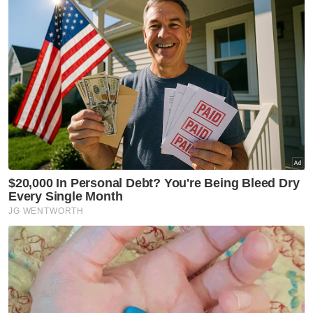
Razarudin berkata, PDRM juga akan
menjalankan pemantauan ke atas kenderaan
perdagangan agar mematuhi waktu larangan
berada di lebuh raya dan jalan raya bagi
memastikan kelancaran lalu lintas.
Jelasnya, Jabatan Siasatan dan
Penguatkuasaan Trafik juga akan
menggunakan pendekatan berteraskan
Total Enforcement and Services dengan
menjalankan penguatkuasaan operasi secara
bersasar bagi menurunkan kadar
kemalangan biasa dan kemalangan maut.
"Tindakan saman serta-merta akan
dikenakan kepada pengguna jalan raya yang
melakukan kesalahan seperti memandu