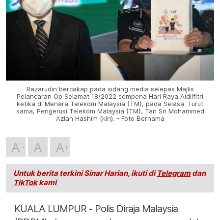
Razarudin bercakap pada sidang media selepas Majlis
Pelancaran Op Selamat 18/2022 sempena Hari Raya Aidilfitri
ketika di Menara Telekom Malaysia (TM), pada Selasa. Turut
sama, Pengerusi Telekom Malaysia (TM), Tan Sri Mohammed
Azlan Hashim (kiri). - Foto Bernama
A
A
A
Untuk berita terkini Sinar Harian, ikuti di
Telegram
dan
TikTok
kami
KUALA LUMPUR - Polis Diraja Malaysia