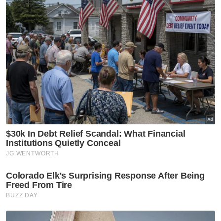
Semasa
Isu khitan kanak-kanak
perempuan cetus perdebatan
pakar perubatan, warganet
Semasa
Suami orang, janda dicekup
khalwat, penguat kuasa temui
'ubat kuat' dan kondom
Semasa
Gagal kawal marah, warga
Bangladesh tetak rakan
serumah