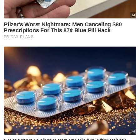
iaitu menggunakan alat telekomunikasi
semasa memandu, ia tidak boleh dikenakan
kompaun namun pesalah perlu hadir ke
mahkamah untuk perbicaraan. - Bernama
Muat turun aplikasi Sinar Harian.
Klik di sini!
Jawab soalan kaji selidik dan
dapatkan
×
baucar tunai.
Berapakah jumlah pendapatan bulanan semua
ahli isi rumah anda?
Kurang daripada RM3,500
RM3,500 - RM5,000
RM5,001 - RM8,000
RM8,001 - RM12,000
RM12,001 - RM16,000
Lebih daripada RM16,000
Tidak rela berkata
VPoints:
0
Masuk | Daftar