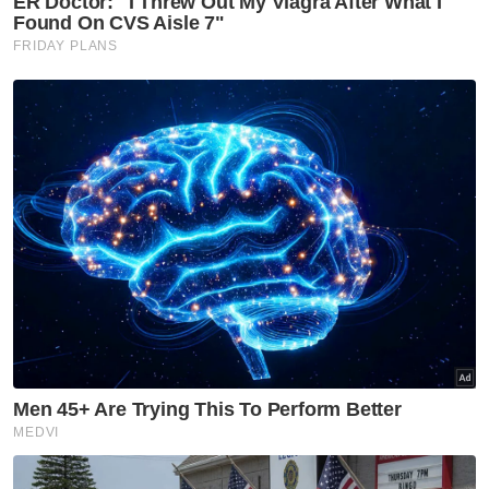
PDRM
ICOPS
Lebuh Raya
Artikel Disyorkan
Semasa
Sindiket dadah eksploitasi
pulau kecil: Pakar kriminologi
cadang 3 tindakan segera