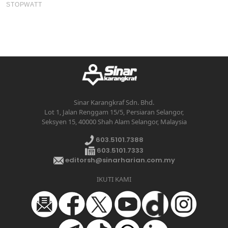
Sinar Karangkraf Sdn. Bhd.
Lot 1, Jalan Renggam 15/5, Persiaran Selangor,
Seksyen 15, 40000 Shah Alam Selangor, Malaysia
603.5101.7388
603.5101.7333
editorsh@sinarharian.com.my
IKUTI KAMI