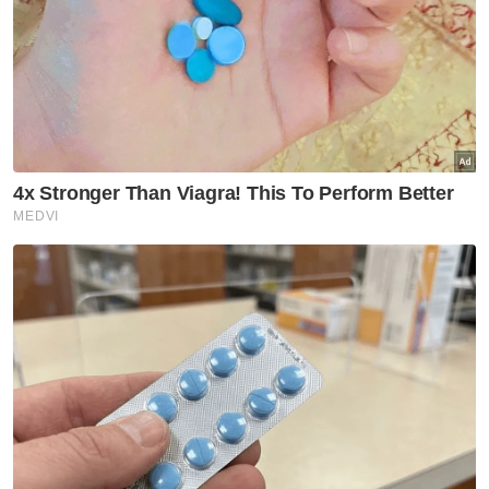
melebihi had laju, pandu di lorong
kecemasan, memotong di garisan
berkembar, memotong barisan dan tidak
mematuhi lampu isyarat,” katanya.
Berita Telus & Tulus menerusi E-Mel setiap
hari!
Beliau berkata, bagi kesalahan keenam pula