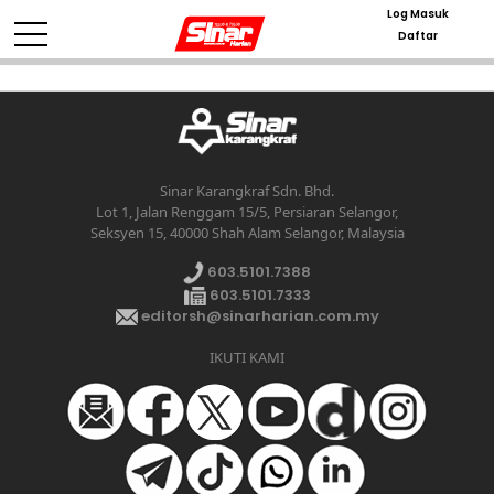
Log Masuk
Daftar
Sinar Karangkraf Sdn. Bhd.
Lot 1, Jalan Renggam 15/5, Persiaran Selangor,
Seksyen 15, 40000 Shah Alam Selangor, Malaysia
603.5101.7388
603.5101.7333
editorsh@sinarharian.com.my
IKUTI KAMI