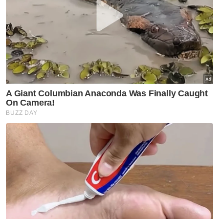
"Bermula 13 Ogos hingga Jumaat sebanyak
83 surat pemberitahuan semakan
penyelarasan harga dan 12 notis dibawah
Akta Kawalan Harga Anti Pencatutan 2011
telah dikeluarkan. Peniaga tersebut telah
akur dengan menurunkan harga dengan
menjual dengan harga yang munasabah,"
katanya.
Katanya, peniaga diingatkan agar lebih
bertanggungjawab dalam memastikan
pengeluaran, pengedaran telur ayam
sentiasa mencukupi untuk keperluan
pengguna dengan harga munasabah tiada
unsur pencatutan.
Artikel Berkaitan:
Beras Siam naik harga