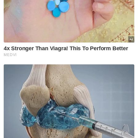
Artikel Disyorkan
Perak
'Air memang dah ada, tapi tak
cukup lagi'
Perak
Dari tukang urut ke Ikon Asnaf
Utara
Pulau Pinang henti
pelaksanaan ANPR serta-
merta, semak semula perincian
- Kon Yeow
Perak