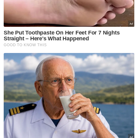
Bekalan telur ayam di Pantai Timur mencukupi -
Salahuddin
Bekalan telur ayam cukup sempena Aidilfitri
"Mana-mana individu atau syarikat yang
melanggar undang-undang berkaitannya
boleh dikenakan tindakan di bawah Akta
Kawalan Harga dan Anti Pencatutan 2011.