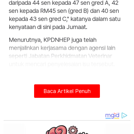
daripada 44 sen kepada 47 sen gred A, 42
sen kepada RM45 sen (gred B) dan 40 sen
kepada 43 sen gred C," katanya dalam satu
kenyataan di sini pada Jumaat.
Menurutnya, KPDNHEP juga telah
menjalinkan kerjasama dengan agensi lain
seperti Jabatan Perkhidmatan Veterinar
untuk mencari penyelesaian isu tersebut.
Kata Abdul Yunus, surat pemberitahuan
kepada peniaga peruncit, pembekal dan
Baca Artikel Penuh
pengeluar telur ayam yang menaikan harga
yang tidak munasabah telah dikeluarkan
supaya mereka dapat membuat semakan
penyelarasan harga jualan.