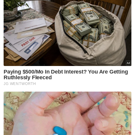
Berapakah jumlah pendapatan bulanan semua
ahli isi rumah anda?
Kurang daripada RM3,500
RM3,500 - RM5,000
RM5,001 - RM8,000
RM8,001 - RM12,000
RM12,001 - RM16,000
Lebih daripada RM16,000
Tidak rela berkata
VPoints:
0
Masuk | Daftar
Harga Makanan Ayam
KPDNHEP