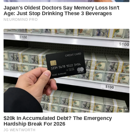
"Sekiranya disabitkan kesalahan, peniaga
boleh dikenakan hukuman denda tidak
melebihi RM100,000 atau penjara tidak
melebihi tiga tahun atau kedua-duanya sekali
bagi orang perseorangan manakala bagi
perbadanan atau syarikat boleh dikenakan
hukuman denda tidak melebihi RM500,000,"
katanya.
Sinar Harian pada Khamis melaporkan harga
telur di negeri ini turut mengalami kenaikan
antara RM1 hingga RM2 bagi satu papan 30
biji sejak bulan lalu.