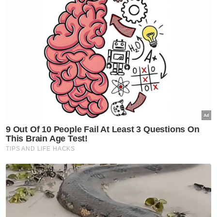
"Ia bagi memastikan harga telur ayam ini
dijual dengan harga yang munasabah dan
tiada unsur pencatutan berlaku walaupun
Skim Harga Maksimum Musim Perayaan
Deepavali 2021 telah berakhir pada 7
November lalu.