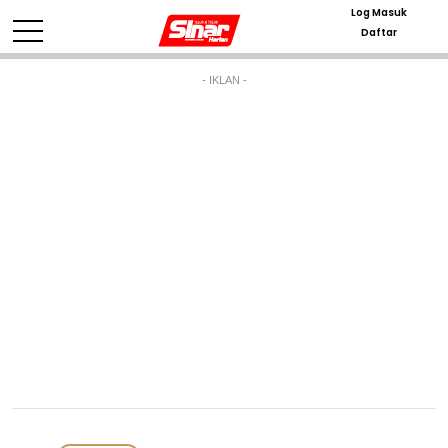
Log Masuk
Daftar
- IKLAN -