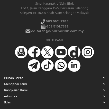
Sinar Karangkraf Sdn. Bhd.
Lot 1, Jalan Renggam 15/5, Persiaran Selangor,
Seksyen 15, 40000 Shah Alam Selangor, Malaysia
603.5101.7388
603.5101.7333
editorsh@sinarharian.com.my
IKUTI KAMI