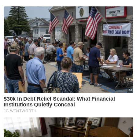
Berita Telus & Tulus menerusi E-Mel setiap
hari!
Kenaikan harga itu berlaku bagi semua jenis
gred sama ada yang dijual di pasar pagi, kedai
runcit mahupun pasar raya.
Muat turun aplikasi Sinar Harian.
Klik di sini!
Jawab soalan kaji selidik dan
dapatkan
×
baucar tunai.