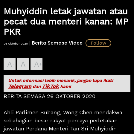
Muhyiddin letak jawatan atau
pecat dua menteri kanan: MP
PKR
Berita Semasa Video
|
26 Oktober 2020
A
A
A
Untuk informasi lebih menarik, jangan lupa ikuti
Telegram
TikTok
dan
kami
BERITA SEMASA 26 OKTOBER 2020
Ahli Parlimen Subang, Wong Chen mendakwa
sebahagian besar rakyat percaya perletakan
jawatan Perdana Menteri Tan Sri Muhyiddin