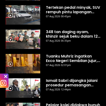
Tertekan pedal minyak, SUV
rempuh pintu lapangan
terbang Kota Kinabalu
07 Aug 2026 08:45pm
348 tan daging ayam,
khinzir sejuk beku dalam 12
kontena disita di
07 Aug 2026 06:35pm
Sepanggar
Tuanku Muhriz ingatkan
Exco Negeri Sembilan jujur,
jangan salah guna kuasa
07 Aug 2026 02:01pm
Ismail Sabri dijangka jalani
prosedur pemasangan
perentak jantung hari ini -
07 Aug 2026 12:44pm
Peguam
Pelajar kolej didakwa bunuh