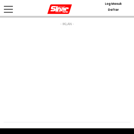
Log Masuk
Daftar
- IKLAN -