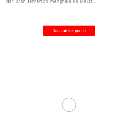
dari arah Temerloh menghala ke Melati.
"Apabila sampai di tempat kejadian kereta itu telah
hilang kawalan masuk ke laluan bertentangan lalu
bertembung dengan lori yang sedang dalam perjalanan
dari arah bertentangan.
Baca artikel penuh
Iklan
"Akibat kemalangan tersebut, mangsa telah tercampak
keluar dan ditindih kereta serta meninggal dunia di
tempat kejadian," katanya dalam kenyataan media pada
Jumaat.