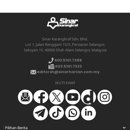
Sinar Karangkraf Sdn. Bhd.
Lot 1, Jalan Renggam 15/5, Persiaran Selangor,
Seksyen 15, 40000 Shah Alam Selangor, Malaysia
603.5101.7388
603.5101.7333
editorsh@sinarharian.com.my
IKUTI KAMI