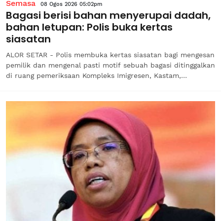
Semasa
08 Ogos 2026 05:02pm
Bagasi berisi bahan menyerupai dadah,
bahan letupan: Polis buka kertas
siasatan
ALOR SETAR - Polis membuka kertas siasatan bagi mengesan
pemilik dan mengenal pasti motif sebuah bagasi ditinggalkan
di ruang pemeriksaan Kompleks Imigresen, Kastam,
Kuarantin dan Keselamatan (ICQS) Bukit Kayu Hitam, selepas
imbasan mengesan imej menyerupai bahan letupan dan
dadah.Ketua Polis...