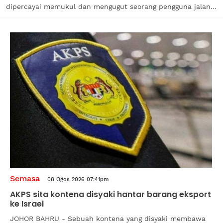
dipercayai memukul dan mengugut seorang pengguna jalan
raya susulan perselisihan faham berkaitan pemanduan di
Kilometer 276 Lebuhraya Utara-Selatan (PLUS)
hala Seremban di...
Semasa
08 Ogos 2026 07:41pm
AKPS sita kontena disyaki hantar barang eksport
ke Israel
JOHOR BAHRU - Sebuah kontena yang disyaki membawa