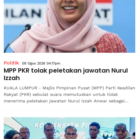
Politik
08 Ogos 2026 04:17pm
MPP PKR tolak peletakan jawatan Nurul
Izzah
KUALA LUMPUR - Majlis Pimpinan Pusat (MPP) Parti Keadilan
Rakyat (PKR) sebulat suara memutuskan untuk tidak
menerima peletakan jawatan Nurul Izzah Anwar sebagai
Timbalan Presiden parti.Ketua Penerangan PKR, Datuk Seri
Fahmi Fadzil berkata, Nurul Izzah kekal sebagai anggota PKR
dan akan terus...