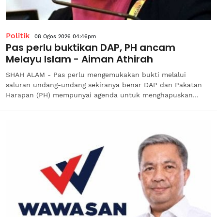
Politik
08 Ogos 2026 04:46pm
Pas perlu buktikan DAP, PH ancam
Melayu Islam - Aiman Athirah
SHAH ALAM - Pas perlu mengemukakan bukti melalui
saluran undang-undang sekiranya benar DAP dan Pakatan
Harapan (PH) mempunyai agenda untuk menghapuskan
Melayu dan Islam atau mengancam kedudukan Islam seperti
termaktub dalam Perlembagaan Persekutuan.Ketua Wanita
Parti Amanah Negara (Amanah), Datuk...