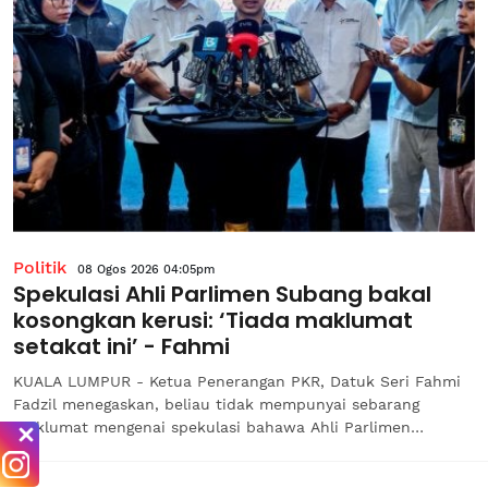
Politik
08 Ogos 2026 04:05pm
Spekulasi Ahli Parlimen Subang bakal
kosongkan kerusi: ‘Tiada maklumat
setakat ini’ - Fahmi
KUALA LUMPUR - Ketua Penerangan PKR, Datuk Seri Fahmi
Fadzil menegaskan, beliau tidak mempunyai sebarang
maklumat mengenai spekulasi bahawa Ahli Parlimen
Subang, Wong Chen bakal mengosongkan kerusi Parlimen
tersebut.Menurut beliau, sebarang perkara berkaitan status