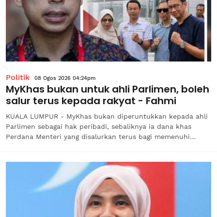
Politik
08 Ogos 2026 04:24pm
MyKhas bukan untuk ahli Parlimen, boleh
salur terus kepada rakyat - Fahmi
KUALA LUMPUR - MyKhas bukan diperuntukkan kepada ahli
Parlimen sebagai hak peribadi, sebaliknya ia dana khas
Perdana Menteri yang disalurkan terus bagi memenuhi
keperluan serta kebajikan rakyat di sesebuah kawasan.Ketua
Penerangan PKR, Datuk Seri Fahmi Fadzil berkata, perkara
itu selaras dengan...