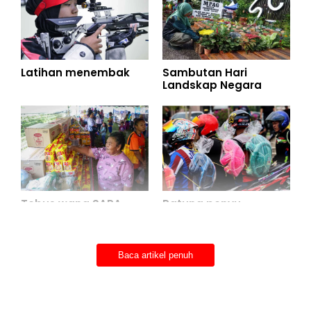
Latihan menembak
Sambutan Hari
Landskap Negara
Tebus wang SARA
Patung penyu
cenderahati ikonik
Baca artikel penuh