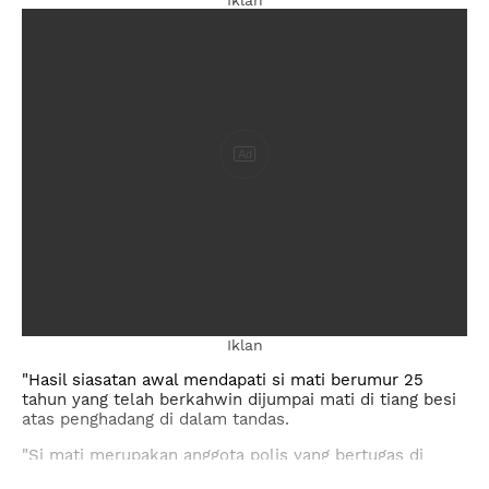
Ad
Iklan
"Hasil siasatan awal mendapati si mati berumur 25
tahun yang telah berkahwin dijumpai mati di tiang besi
atas penghadang di dalam tandas.
"Si mati merupakan anggota polis yang bertugas di
Kuala Lumpur," katanya dalam satu kenyataan pada