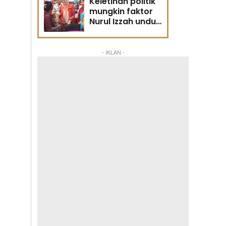
Keletihan politik
mungkin faktor
Nurul Izzah undur
diri -
Penganalisis
politik
- IKLAN -