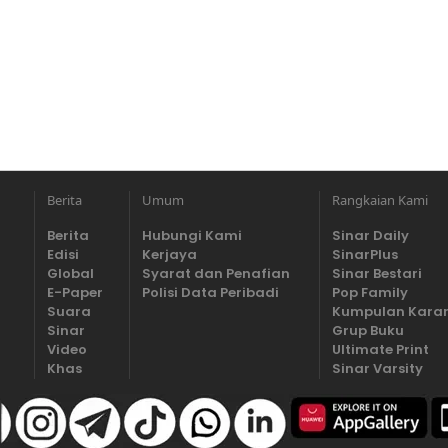
Berita
Umum
Rangkaian Kami
Berita
Hubungi Kami
Sinar Daily
Edisi
Kerjaya
SinarPlus
Global
Syarat dan Penafian
Sinar Bestari
E-Paper
Polisi Data Peribadi
Pop Family
Suara
Kumpulan Kara
Sinar
Grup Buku
Video
Ultimate Print
Khas
Sinar Varsity