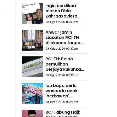
Ingin berdikari
alasan Dhia
Zahraaxavieta
Neelopher keluar
08 Ogos 2026 03:39pm
rumah
Anwar jamin
siasatan RCI TH
dilaksana tanpa
kompromi
08 Ogos 2026 03:37pm
RCI TH: Pelan
pemulihan
berjaya kukuhkan
kedudukan
08 Ogos 2026 03:36pm
kewangan
Ibu bapa perlu
waspada anak
'berkawan'
dengan AI - Fahmi
08 Ogos 2026 03:28pm
RCI Tabung Haji: