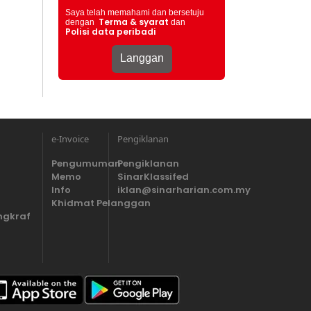
Saya telah memahami dan bersetuju
Terma & syarat
dengan
dan
Polisi data peribadi
e-Invoice
Pengiklanan
Pengumuman
Pengiklanan
Memo
SinarKlassifed
Info
iklan@sinarharian.com.my
Khidmat Pelanggan
ngkraf