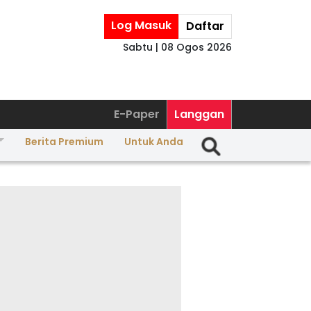
Log Masuk
Daftar
Sabtu | 08 Ogos 2026
E-Paper
Langgan
Berita Premium
Untuk Anda