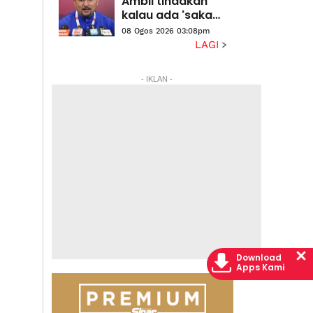
Ambil tindakan
kalau ada 'sakau',
UMNO tidak bela
08 Ogos 2026 03:08pm
salah laku -
LAGI
Asyraf Wajdi
- IKLAN -
Download
Apps Kami