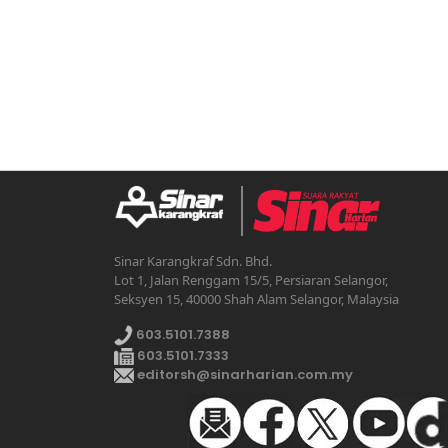
Sinar Karangkraf Sdn. Bhd.
Lot 1, Jalan Renggam 15/5, Persiaran Selangor,
Seksyen 15, 40000 Shah Alam Selangor, Malaysia
603.5101.7388
603.5101.7333
editorsh@sinarharian.com.my