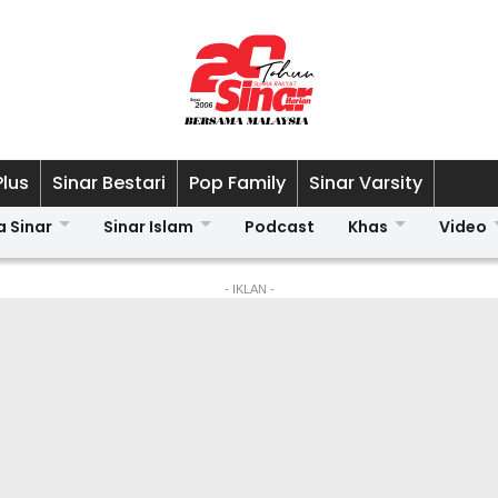
Plus
Sinar Bestari
Pop Family
Sinar Varsity
a Sinar
Sinar Islam
Podcast
Khas
Video
- IKLAN -