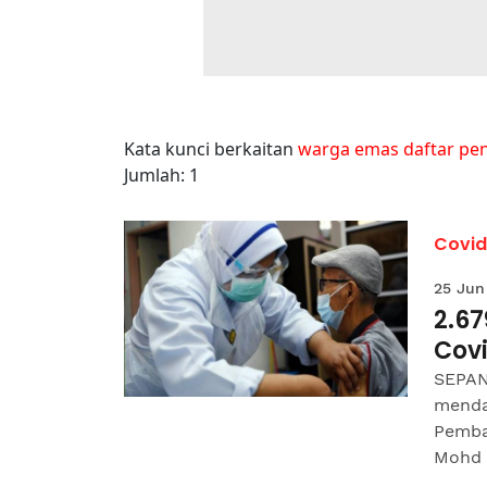
Kata kunci berkaitan
warga emas daftar pen
Jumlah: 1
Covid
25 Jun
2.6
Cov
SEPAN
menda
Pemba
Mohd H