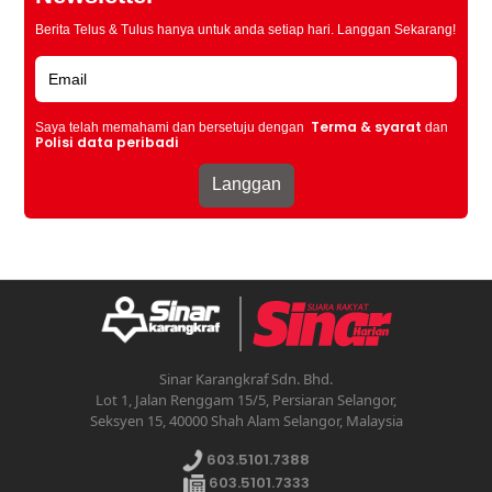
Berita Telus & Tulus hanya untuk anda setiap hari. Langgan Sekarang!
Terma & syarat
Saya telah memahami dan bersetuju dengan
dan
Polisi data peribadi
Sinar Karangkraf Sdn. Bhd.
Lot 1, Jalan Renggam 15/5, Persiaran Selangor,
Seksyen 15, 40000 Shah Alam Selangor, Malaysia
603.5101.7388
603.5101.7333