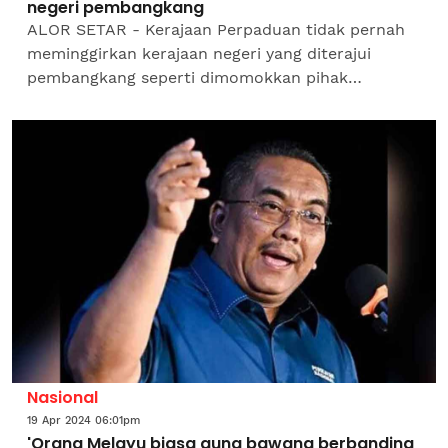
negeri pembangkang
ALOR SETAR - Kerajaan Perpaduan tidak pernah
meminggirkan kerajaan negeri yang diterajui
pembangkang seperti dimomokkan pihak
tertentu. Pengerusi Parti Amanah Negara
(Amanah) Kedah, Asmirul Anuar...
Nasional
19 Apr 2024 06:01pm
'Orang Melayu biasa guna bawang berbanding