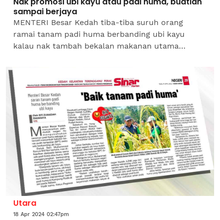
Nak promosi ubi kayu atau padi huma, buatlah
sampai berjaya
MENTERI Besar Kedah tiba-tiba suruh orang
ramai tanam padi huma berbanding ubi kayu
kalau nak tambah bekalan makanan utama
negara. Katanya, padi huma lebih baik kerana
lebih sedap, ubi kayu pula...
Utara
18 Apr 2024 02:47pm