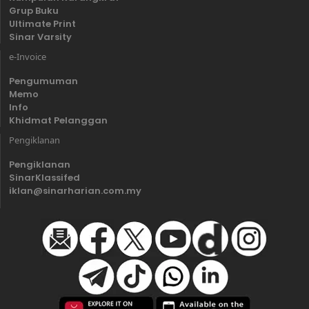
Grup Buku
Ultimate Print
Sinar Varsity
e-Invoice
Pengumuman
Memo
Info
Khidmat Pelanggan
Pengiklanan
Pengiklanan
SinarKlassifed
iklan@sinarharian.com.my