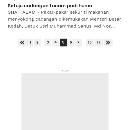
Setuju cadangan tanam padi huma
SHAH ALAM - Pakar-pakar sekuriti makanan
menyokong cadangan dikemukakan Menteri Besar
Kedah, Datuk Seri Muhammad Sanusi Md Nor
yang menyarankan penduduk negeri itu
mengusahakan tanaman padi huma...
...
...
5
1
2
3
4
6
7
16
17
- IKLAN -