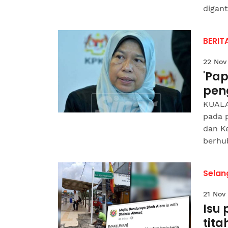
digant
BERIT
22 Nov
'Pa
pen
KUALA
pada 
dan K
berhub
Selan
21 Nov
Isu 
tita