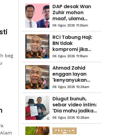
DAP desak Wan
Zuhir mohon
maaf, ulama
UMNO gesa politik
06 Ogos 2026 11:35am
beradab
sti
RCI Tabung Haji:
BN tidak
kompromi jika
terbukti berlaku
ah beg
06 Ogos 2026 11:18am
penyelewengan -
u
Ahmad Zahid
Ahmad Zahid
enggan layan
'kenyanyukan
seseorang'
06 Ogos 2026 10:34am
Diugut bunuh,
sebar video intim:
n
'Dia mahu jadikan
saya hamba seks'
06 Ogos 2026 10:26am
ya
 Alam