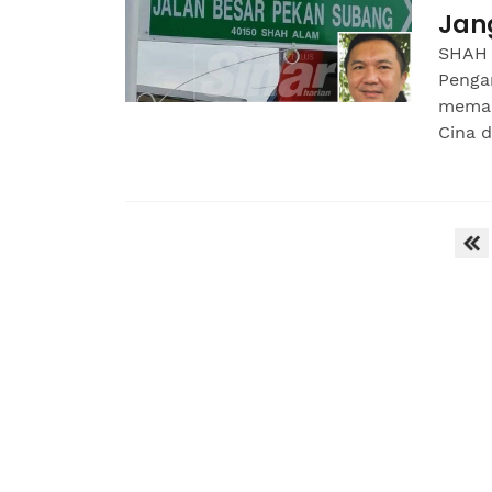
Jan
SHAH 
Penga
memak
Cina 