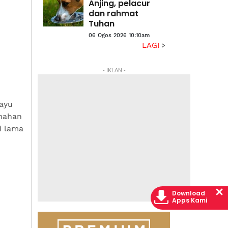
Anjing, pelacur
dan rahmat
Tuhan
06 Ogos 2026 10:10am
LAGI
- IKLAN -
ayu
umahan
i lama
Download
Apps Kami