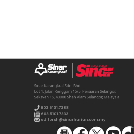
Sinar Karangkraf Sdn. Bhd.
Lot 1, Jalan Renggam 15/5, Persiaran Selangor,
Seksyen 15, 40000 Shah Alam Selangor, Malaysia
603.5101.7388
603.5101.7333
editorsh@sinarharian.com.my