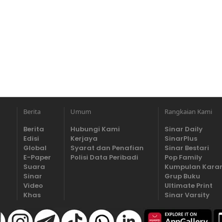
Berita
Umum
Rangkaian Kami
Berita
Hubungi Kami
Sinar Daily
Edisi
Kerjaya
SinarPlus
Global
Syarat dan Penafian
Sinar Bestari
E-Paper
Polisi Data Peribadi
Pop Family
Suara
Kumpulan Kara
Sinar
Grup Buku
Video
Ultimate Print
Khas
Sinar Varsity