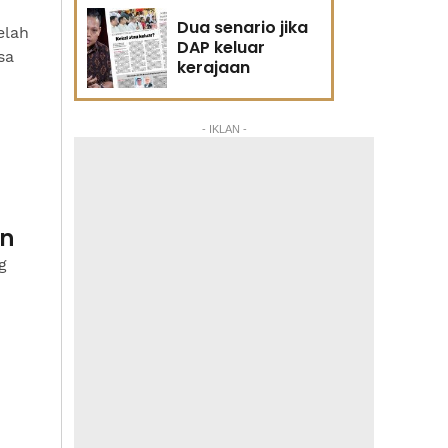
"
Dua senario jika
elah
DAP keluar
sa
kerajaan
- IKLAN -
an
g