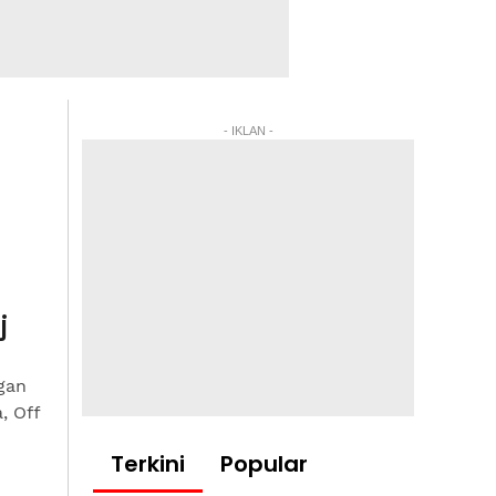
- IKLAN -
j
gan
, Off
Terkini
Popular