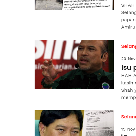
SHAH 
Selan
papan
Amirud
Selan
20 Nov
Isu
HAH A
kasih 
Shah 
mempu
Selan
19 Nov