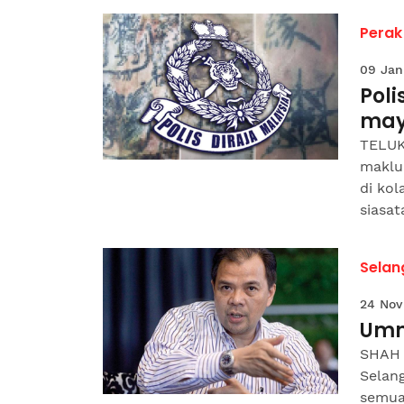
Perak
09 Jan
Poli
may
TELUK
maklu
di kol
siasat
Selan
24 Nov
Umno
SHAH 
Selan
semua