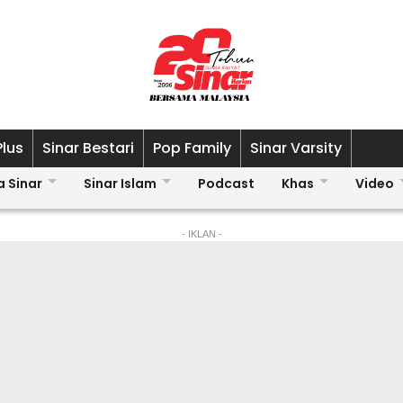
Plus
Sinar Bestari
Pop Family
Sinar Varsity
a Sinar
Sinar Islam
Podcast
Khas
Video
- IKLAN -