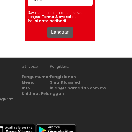
Saya telah memahami dan bersetuju
Terma & syarat
dengan
dan
Polisi data peribadi
e-Invoice
Pengiklanan
Pengumuman
Pengiklanan
Memo
SinarKlassifed
Info
iklan@sinarharian.com.my
Khidmat Pelanggan
ngkraf