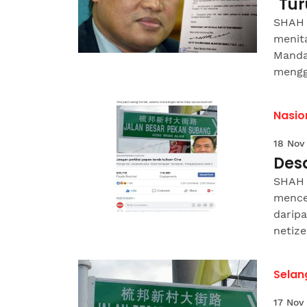
"Tu
SHAH 
menit
Manda
mengg
Nasio
18 Nov
Des
SHAH 
mence
daripa
netize
Selan
17 Nov