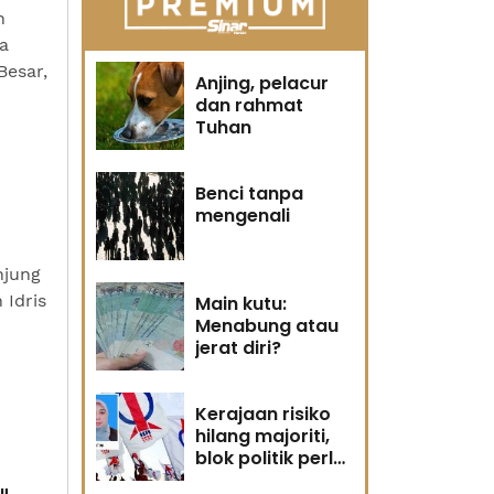
n
a
Besar,
Anjing, pelacur
dan rahmat
Tuhan
Benci tanpa
mengenali
njung
 Idris
Main kutu:
Menabung atau
jerat diri?
Kerajaan risiko
hilang majoriti,
blok politik perlu
runding semula