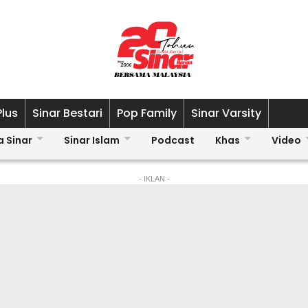
Plus
Sinar Bestari
Pop Family
Sinar Varsity
a Sinar
Sinar Islam
Podcast
Khas
Video
- IKLAN -