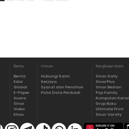
Berita
Umum
Rangkaian Kami
Berita
Hubungi Kami
Sinar Daily
Edisi
Kerjaya
SinarPlus
Global
Syarat dan Penafian
Sinar Bestari
E-Paper
Polisi Data Peribadi
Pop Family
Suara
Kumpulan Kara
Sinar
Grup Buku
Video
Ultimate Print
Khas
Sinar Varsity