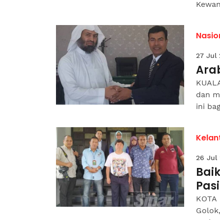
Kewang
Nasio
27 Jul
Ara
KUALA
dan m
ini b
Kelan
26 Jul
Baik
Pas
KOTA 
Golok