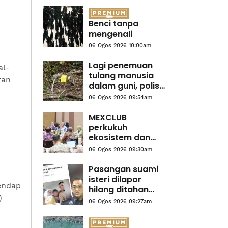
Benci tanpa
mengenali
06 Ogos 2026 10:00am
Lagi penemuan
al-
tulang manusia
ran
dalam guni, polis
buka siasatan kes
06 Ogos 2026 09:54am
bunuh
MEXCLUB
perkukuh
ekosistem dan
pembangunan
06 Ogos 2026 09:30am
luar bandar
Pasangan suami
h
isteri dilapor
endap
hilang ditahan
)
selepas serah diri
06 Ogos 2026 09:27am