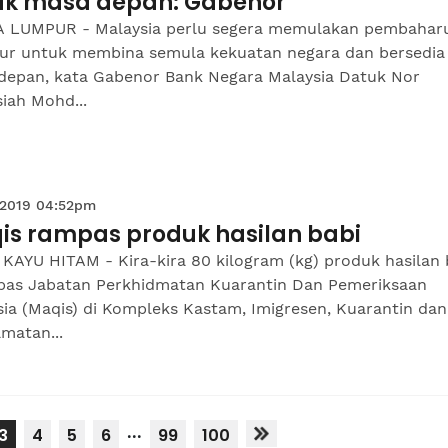
uk masa depan: Gabenor
 LUMPUR - Malaysia perlu segera memulakan pembahar
tur untuk membina semula kekuatan negara dan bersedia
depan, kata Gabenor Bank Negara Malaysia Datuk Nor
iah Mohd...
 2019 04:52pm
is rampas produk hasilan babi
KAYU HITAM - Kira-kira 80 kilogram (kg) produk hasilan 
pas Jabatan Perkhidmatan Kuarantin Dan Pemeriksaan
ia (Maqis) di Kompleks Kastam, Imigresen, Kuarantin dan
matan...
...
3
4
5
6
99
100