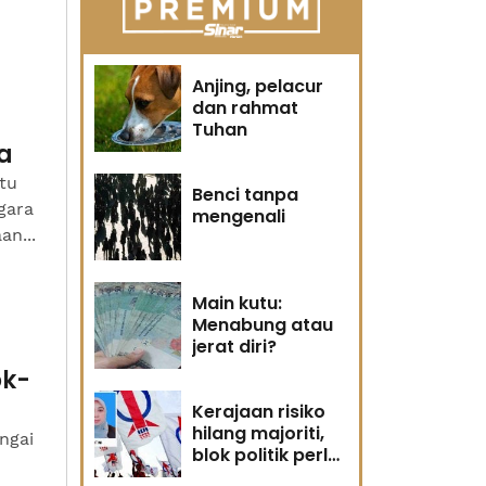
Anjing, pelacur
dan rahmat
Tuhan
a
tu
Benci tanpa
gara
mengenali
n...
Main kutu:
Menabung atau
jerat diri?
ok-
Kerajaan risiko
hilang majoriti,
ngai
blok politik perlu
runding semula