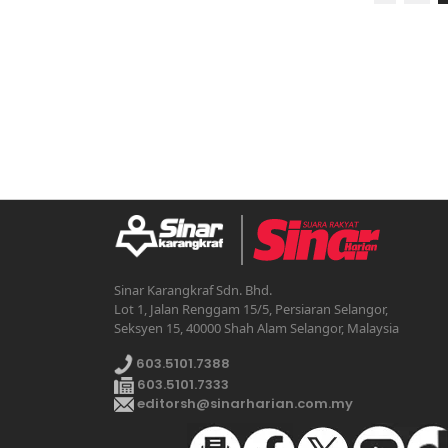
Sinar Karangkraf Sdn. Bhd.
Lot 1, Jalan Renggam 15/5, Persiaran Selangor,
Seksyen 15, 40000 Shah Alam Selangor, Malaysia
603.5101.7388
603.5101.7333
editorsh@sinarharian.com.my