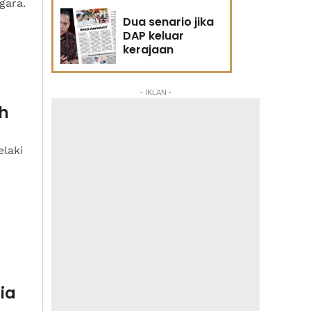
gara.
Dua senario jika
DAP keluar
kerajaan
- IKLAN -
h
elaki
ia