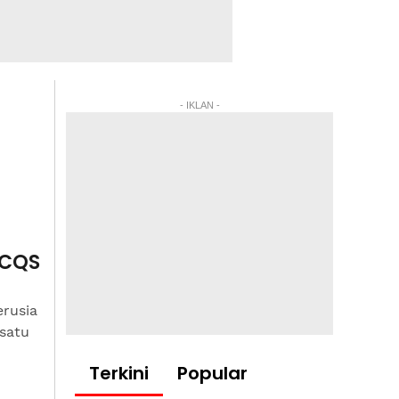
- IKLAN -
ICQS
erusia
 satu
Terkini
Popular