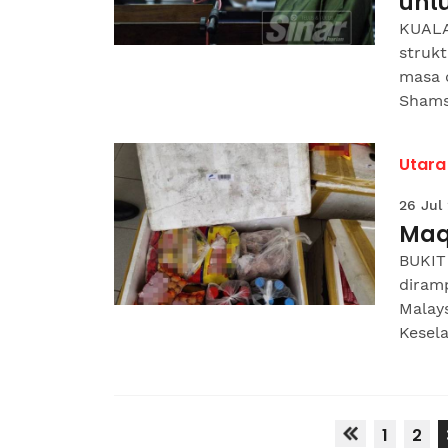
unt
KUALA
struk
masa 
Shams
Utara
26 Jul
Maq
BUKIT 
diram
Malays
Kesela
1
2