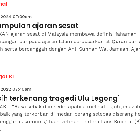
nal
 2024 07:00am
kumpulan ajaran sesat
AN ajaran sesat di Malaysia membawa definisi fahaman
ntangan daripada ajaran Islam berdasarkan al-Quran dan 
h serta bercanggah dengan Ahli Sunnah Wal Jamaah. Aja
gor KL
 2022 07:40am
ih terkenang tragedi Ulu Legong'
K - “Rasa sebak dan sedih apabila melihat tujuh jenaza
 baik yang terkorban di medan perang selepas diserang h
engganas komunis," luah veteran tentera Lans Koperal (B
..