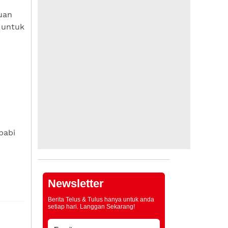
uan
 untuk
babi
Newsletter
Berita Telus & Tulus hanya untuk anda
setiap hari. Langgan Sekarang!