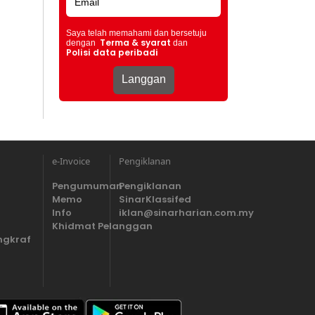
Saya telah memahami dan bersetuju
Terma & syarat
dengan
dan
Polisi data peribadi
e-Invoice
Pengiklanan
Pengumuman
Pengiklanan
Memo
SinarKlassifed
Info
iklan@sinarharian.com.my
Khidmat Pelanggan
ngkraf