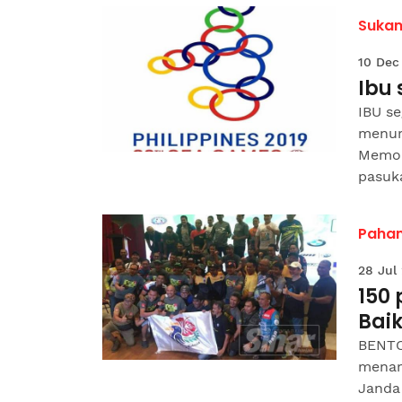
Sukan 
10 Dec
Ibu 
IBU se
menum
Memor
pasuka
Paha
28 Jul
150 
Bai
BENTO
menamp
Janda 