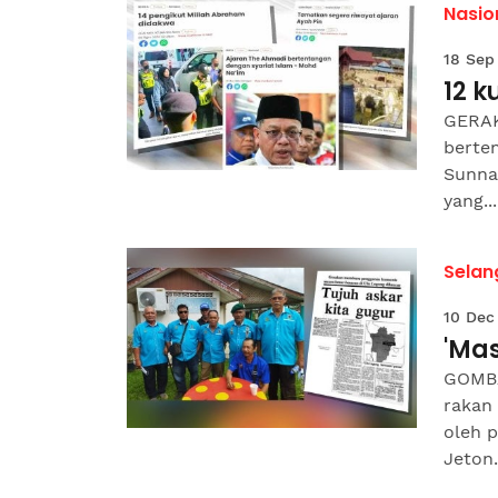
Nasio
18 Sep
12 
GERAK
berte
Sunna
yang...
Selan
10 Dec
'Mas
GOMBA
rakan
oleh p
Jeton.