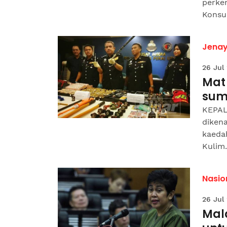
perke
Konsul
Jena
26 Jul
Mat
sum
KEPALA
diken
kaeda
Kulim.
Nasio
26 Jul
Mal