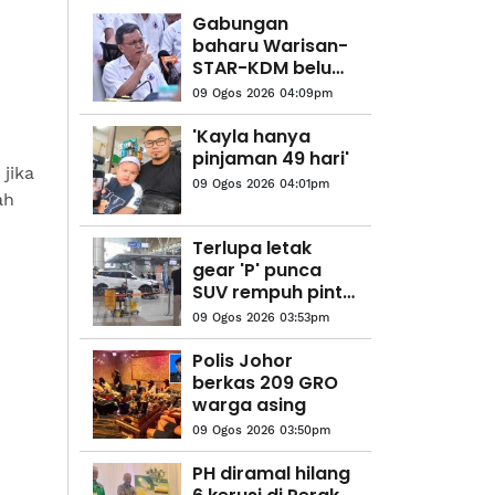
Gabungan
baharu Warisan-
STAR-KDM belum
dimuktamad, 25
09 Ogos 2026 04:09pm
kerusi perlu
ditandingi parti
'Kayla hanya
Sabah - Shafie
pinjaman 49 hari'
jika
Apdal
09 Ogos 2026 04:01pm
ah
Terlupa letak
gear 'P' punca
SUV rempuh pintu
kaca balai
09 Ogos 2026 03:53pm
berlepas KKIA
Polis Johor
berkas 209 GRO
warga asing
09 Ogos 2026 03:50pm
PH diramal hilang