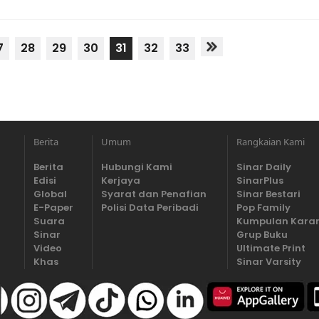
7
28
29
30
31
32
33
Berita
Umum
Rangkaian Kami
Berita
Hubungi Kami
Sinar Daily
Edisi
Kerjaya
SinarPlus
Global
Syarat dan Penafian
Sinar Bestari
E-Paper
Polisi Data Peribadi
Pop Family
Suara
Kumpulan Kara
Sinar
Grup Buku
Video
Ultimate Print
Khas
Sinar Varsity