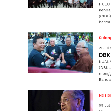
HULU 
kenda
(CIDB)
bermul
Selan
21 Jul
DBK
KUALA
(DBKL
mengg
Bandar
Nasio
09 Jul