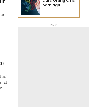
Cara orang Cina
ir
berniaga
uan
h
- IKLAN -
Dr
tusi
amat
...