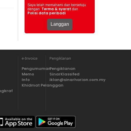
Saya telah memahami dan bersetuju
Terma & syarat
dengan
dan
Polisi data peribadi
e-Invoice
Pengiklanan
Pengumuman
Pengiklanan
Memo
SinarKlassifed
Info
iklan@sinarharian.com.my
Khidmat Pelanggan
ngkraf