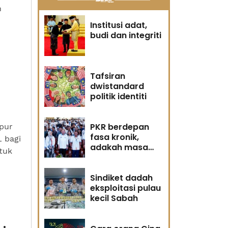
h
Institusi adat,
budi dan integriti
Tafsiran
dwistandard
politik identiti
PKR berdepan
pur
fasa kronik,
 bagi
adakah masa
tuk
masih memihak
Anwar?
Sindiket dadah
eksploitasi pulau
kecil Sabah