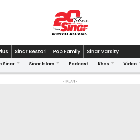
Plus
Sinar Bestari
Pop Family
Sinar Varsity
a Sinar
Sinar Islam
Podcast
Khas
Video
- IKLAN -