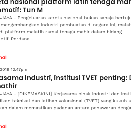
ta nasional platform latih tenaga mah
motif: Tun M
JAYA - Pengeluaran kereta nasional bukan sahaja bertuj
 mengembangkan industri pembuatan di negara ini, mala
di platform melatih ramai tenaga mahir dalam bidang
tif. Perdana...
nal
 2019 12:47pm
asama industri, institusi TVET penting: 
athir
JAYA - [DIKEMASKINI] Kerjasama pihak industri dan insti
ikan teknikal dan latihan vokasional (TVET) yang kukuh 
fikan dalam memastikan padanan antara penawaran dengan
nal