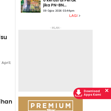
6 kerusi di Perak
jika PN-BN
bergabung
09 Ogos 2026 03:44pm
LAGI
- IKLAN -
isu
 April
Download
Apps Kami
ihan