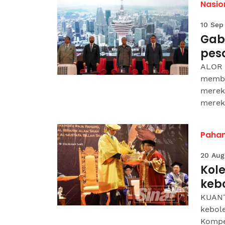
Nasio
10 Sep
Gab
pes
ALOR 
membe
merek
merek
Paha
20 Aug
Kol
keb
KUANT
kebole
Kompe