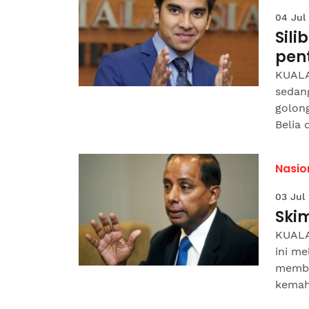
04 Jul
Sili
pen
KUALA
sedan
golon
Belia d
Nasio
03 Jul
Ski
KUALA
ini me
memba
kemahi