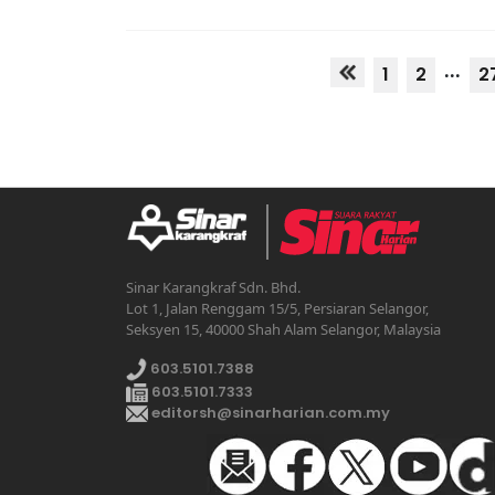
...
1
2
2
Sinar Karangkraf Sdn. Bhd.
Lot 1, Jalan Renggam 15/5, Persiaran Selangor,
Seksyen 15, 40000 Shah Alam Selangor, Malaysia
603.5101.7388
603.5101.7333
editorsh@sinarharian.com.my