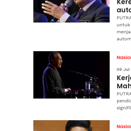
Kere
auto
PUTRA
untuk
menja
automo
Nasio
09 Jul
Kerj
Mah
PUTRA
pendid
signi
Nasio