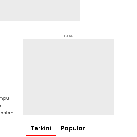
- IKLAN -
ampu
an
mbalan
Terkini
Popular