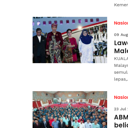
Kement
Nasio
09 Aug
Lawa
Mal
KUALA
Malays
semula
lepas,.
Nasio
23 Jul
ABM
beli