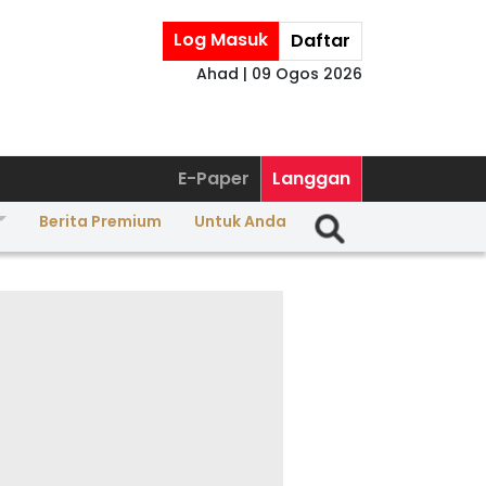
Log Masuk
Daftar
Ahad | 09 Ogos 2026
E-Paper
Langgan
Berita Premium
Untuk Anda