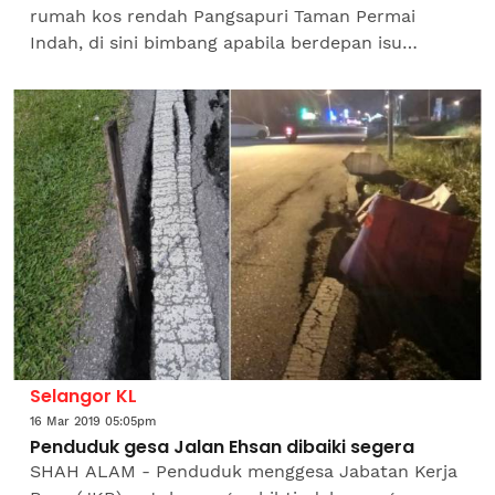
rumah kos rendah Pangsapuri Taman Permai
Indah, di sini bimbang apabila berdepan isu
hakisan tanah dan tebing runtuh sejak sebulan
lalu. Difahamkan, masalah itu...
Selangor KL
16 Mar 2019 05:05pm
Penduduk gesa Jalan Ehsan dibaiki segera
SHAH ALAM - Penduduk menggesa Jabatan Kerja