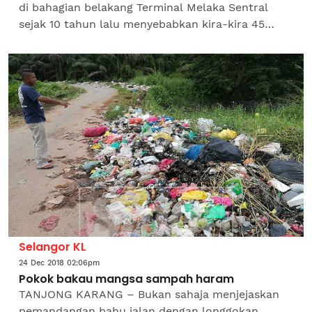
di bahagian belakang Terminal Melaka Sentral
sejak 10 tahun lalu menyebabkan kira-kira 45
peniaga terpaksa dipindahkan ke lokasi yang lebih
selamat. Exco...
Selangor KL
24 Dec 2018 02:06pm
Pokok bakau mangsa sampah haram
TANJONG KARANG – Bukan sahaja menjejaskan
pemandangan bahu jalan dengan longgokan