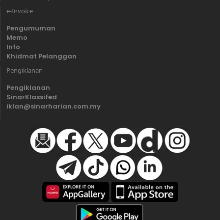
e-Invoice
Pengumuman
Memo
Info
Khidmat Pelanggan
Pengiklanan
Pengiklanan
SinarKlassifed
iklan@sinarharian.com.my