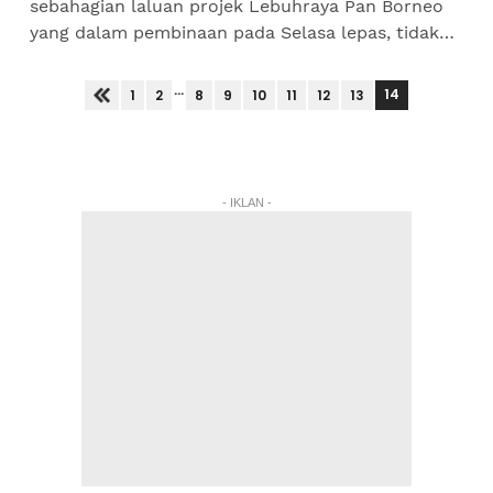
sebahagian laluan projek Lebuhraya Pan Borneo
yang dalam pembinaan pada Selasa lepas, tidak
menjejaskan projek itu, kata Timbalan Menteri
Kerja Raya Mohd Anuar...
...
14
1
2
8
9
10
11
12
13
- IKLAN -