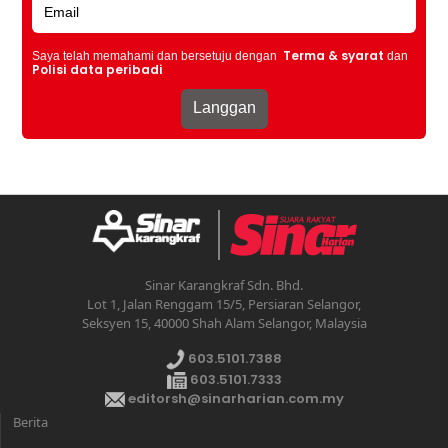
Terma & syarat
Saya telah memahami dan bersetuju dengan
dan
Polisi data peribadi
Sinar Karangkraf Sdn. Bhd.
Lot 1, Jalan Renggam 15/5, Persiaran Selangor,
Seksyen 15, 40000 Shah Alam Selangor, Malaysia
603.5101.7388
603.5101.7333
editorsh@sinarharian.com.my
Berita