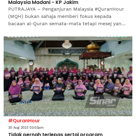
Malaysia Madani - KP Jakim
PUTRAJAYA – Penganjuran Malaysia #QuranHour
(MQH) bukan sahaja memberi fokus kepada
bacaan al-Quran semata-mata tetapi mesej yang
disampaikan jelas mahu mengalakkan penyatuan
dalam kalangan generasi...
#QuranHour
30 Aug 2023 03:03pm
Tidak pernah terlepas sertai program