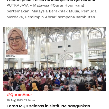
PUTRAJAYA - Malaysia #QuranHour yang
bertemakan 'Malaysia Berakhlak Mulia, Pemuda
Merdeka, Pemimpin Abrar' sempena sambutan
Hari Kebangsaan ke-66 berjaya menghimpunkan
20,000 peserta di 200...
#QuranHour
30 Aug 2023 03:54pm
Tema MQH selaras inisiatif PM bangunkan