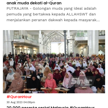
anak muda dekati al-Quran
PUTRAJAYA - Golongan muda yang ideal adalah
pemuda yang bertakwa kepada ALLAHSWT dan
menjalankan peranan dakwah kepada masyarakat
menerusi ajaran al-Quran agar Islam terus
berkembang kepada seluruh...
#QuranHour
30 Aug 2023 04:08pm
20,000 peserta sertai Malaysia #QuranHour