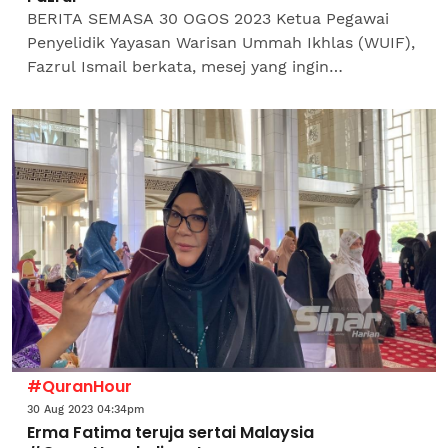
BERITA SEMASA 30 OGOS 2023 Ketua Pegawai
Penyelidik Yayasan Warisan Ummah Ikhlas (WUIF),
Fazrul Ismail berkata, mesej yang ingin
disampaikan pihaknya melalui program
Malaysia#Quranhour ialah golongan...
#QuranHour
30 Aug 2023 04:34pm
Erma Fatima teruja sertai Malaysia