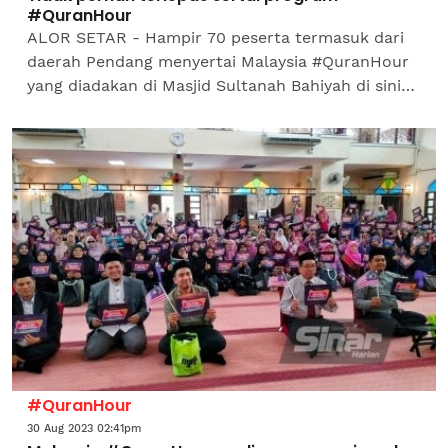
#QuranHour
ALOR SETAR - Hampir 70 peserta termasuk dari
daerah Pendang menyertai Malaysia #QuranHour
yang diadakan di Masjid Sultanah Bahiyah di sini
pada Rabu. Ahli Jawatankuasa Rumah Ngaji
Kedah, Rosiah Ramli...
#QuranHour
30 Aug 2023 02:41pm