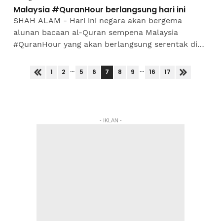
Malaysia #QuranHour berlangsung hari ini
SHAH ALAM - Hari ini negara akan bergema
alunan bacaan al-Quran sempena Malaysia
#QuranHour yang akan berlangsung serentak di
seluruh negara. Lokasi perdana bagi Malaysia
#QuranHour akan berlangsung...
...
...
7
1
2
5
6
8
9
16
17
- IKLAN -