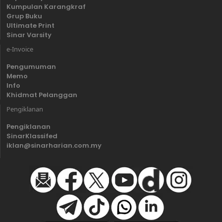
Kumpulan Karangkraf
Grup Buku
Ultimate Print
Sinar Varsity
e-Invoice
Pengumuman
Memo
Info
Khidmat Pelanggan
Pengiklanan
Pengiklanan
SinarKlassifed
iklan@sinarharian.com.my