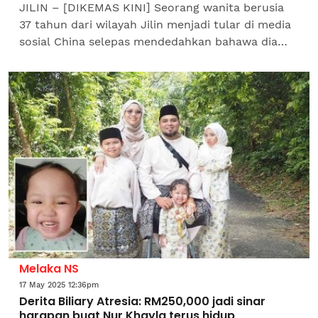
JILIN – [DIKEMAS KINI] Seorang wanita berusia
37 tahun dari wilayah Jilin menjadi tular di media
sosial China selepas mendedahkan bahawa dia
tidak pernah mencuci solekan secara menyeluruh
selama...
Melaka NS
17 May 2025 12:36pm
Derita Biliary Atresia: RM250,000 jadi sinar
harapan buat Nur Khayla terus hidup