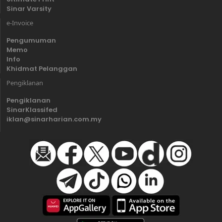
Sinar Varsity
e-Invoice
Pengumuman
Memo
Info
Khidmat Pelanggan
Pengiklanan
Pengiklanan
SinarKlassifed
iklan@sinarharian.com.my