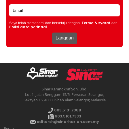
Terma & syarat
Saya telah memahami dan bersetuju dengan
dan
Polisi data peribadi
Sinar Karangkraf Sdn. Bhd.
Lot 1, Jalan Renggam 15/5, Persiaran Selangor,
Seksyen 15, 40000 Shah Alam Selangor, Malaysia
603.5101.7388
603.5101.7333
editorsh@sinarharian.com.my
Berita