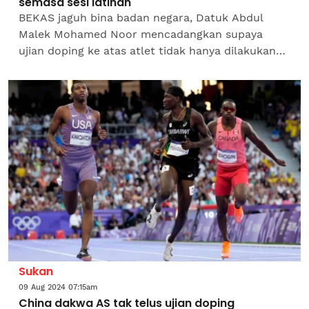
semasa sesi latihan
BEKAS jaguh bina badan negara, Datuk Abdul
Malek Mohamed Noor mencadangkan supaya
ujian doping ke atas atlet tidak hanya dilakukan
pada hari pertandingan, sebaliknya turut dibuat
semasa sesi...
Sukan
09 Aug 2024 07:15am
China dakwa AS tak telus ujian doping