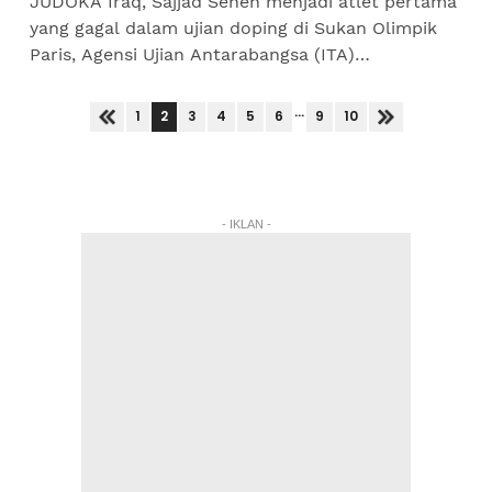
JUDOKA Iraq, Sajjad Sehen menjadi atlet pertama
yang gagal dalam ujian doping di Sukan Olimpik
Paris, Agensi Ujian Antarabangsa (ITA)
mengumumkan pada Jumaat, lapor Agensi Berita
Jerman (dpa). ITA...
...
2
1
3
4
5
6
9
10
- IKLAN -