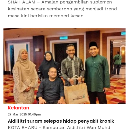
SHAH ALAM – Amalan pengambilan suplemen
kesihatan secara semberono yang menjadi trend
masa kini berisiko memberi kesan
ketidakseimbangan nutrisi dalam badan
pengguna, keracunan seterusnya boleh...
Kelantan
27 Mar 2025 01:49pm
Aidilfitri suram selepas hidap penyakit kronik
KOTA BHARU - Sambutan Aidilfitri Wan Mohd