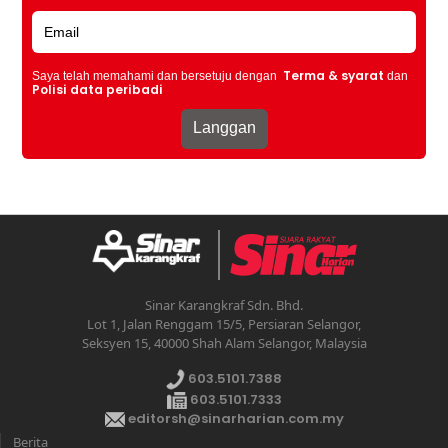
Terma & syarat
Saya telah memahami dan bersetuju dengan
dan
Polisi data peribadi
Sinar Karangkraf Sdn. Bhd.
Lot 1, Jalan Renggam 15/5, Persiaran Selangor,
Seksyen 15, 40000 Shah Alam Selangor, Malaysia
603.5101.7388
603.5101.7333
editorsh@sinarharian.com.my
Berita