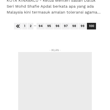
KOTA KINABALU - Ketua Menteri Sabah Datuk
Seri Mohd Shafie Apdal berkata apa yang ada
Malaysia kini termasuk amalan toleransi agama
dan saling hormat menghormati dalam kalangan
rakyat pelbagai kaum di...
...
100
1
2
94
95
96
97
98
99
- IKLAN -