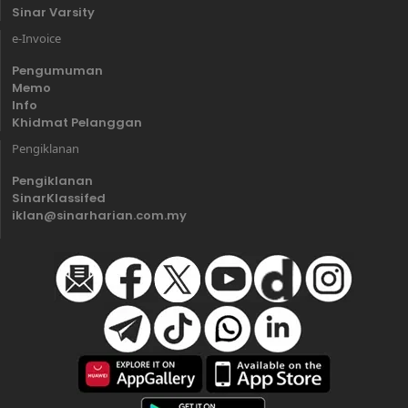
Sinar Varsity
e-Invoice
Pengumuman
Memo
Info
Khidmat Pelanggan
Pengiklanan
Pengiklanan
SinarKlassifed
iklan@sinarharian.com.my