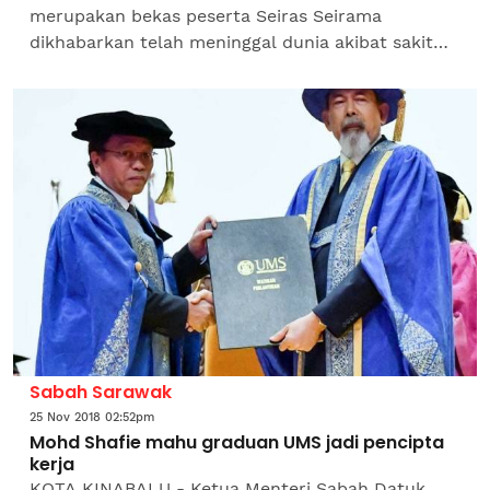
merupakan bekas peserta Seiras Seirama
dikhabarkan telah meninggal dunia akibat sakit
jantung, jam 12.30 malam, semalam.Khabar duka
itu dikongsi menerusi Facebook...
Sabah Sarawak
25 Nov 2018 02:52pm
Mohd Shafie mahu graduan UMS jadi pencipta
kerja
KOTA KINABALU - Ketua Menteri Sabah Datuk