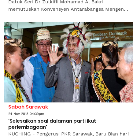
Datuk Seri Dr Zulkifli Mohamad Al Bakri
memutuskan Konvensyen Antarabangsa Mengenai
Pembasmian Diskriminasi Kaum (ICERD) tidak
perlu dan tidak sesuai...
Sabah Sarawak
24 Nov 2018 04:39pm
'Selesaikan soal dalaman parti ikut
perlembagaan'
KUCHING - Pengerusi PKR Sarawak, Baru Bian hari