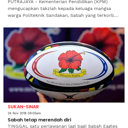
PUTRAJAYA - Kementerian Pendidikan (KPM)
mengucapkan takziah kepada keluaga mangsa
warga Politeknik Sandakan, Sabah yang terkorban
dalam nahas jalan raya, petang semalam.KPM
dalam kenyataan medianya...
SUKAN-SINAR
24 Nov 2018 09:05am
Sabah tetap merendah diri
TINGGAL satu perlawanan lagi bagi Sabah Eagles