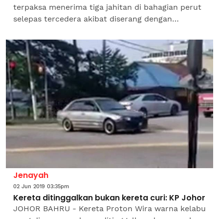
terpaksa menerima tiga jahitan di bahagian perut
selepas tercedera akibat diserang dengan
pemutar skru dalam satu kejadian di kawasan
Industri Kecil Sederhana...
Jenayah
02 Jun 2019 03:35pm
Kereta ditinggalkan bukan kereta curi: KP Johor
JOHOR BAHRU - Kereta Proton Wira warna kelabu