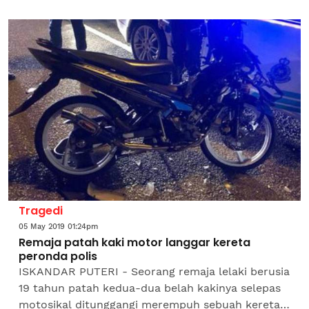
keselamatan daerah itu, pagi tadi. Ketua Polis
Daerah Kampar,...
Tragedi
05 May 2019 01:24pm
Remaja patah kaki motor langgar kereta
peronda polis
ISKANDAR PUTERI - Seorang remaja lelaki berusia
19 tahun patah kedua-dua belah kakinya selepas
motosikal ditunggangi merempuh sebuah kereta