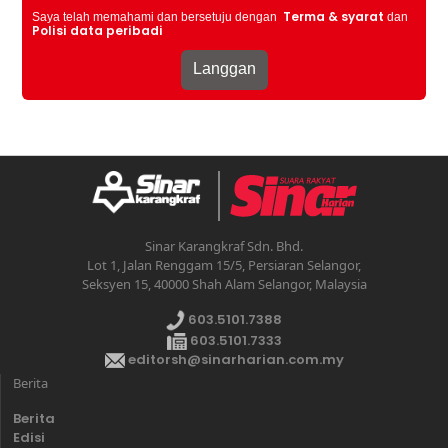
Terma & syarat
Saya telah memahami dan bersetuju dengan
dan
Polisi data peribadi
Sinar Karangkraf Sdn. Bhd.
Lot 1, Jalan Renggam 15/5, Persiaran Selangor,
Seksyen 15, 40000 Shah Alam Selangor, Malaysia
603.5101.7388
603.5101.7333
editorsh@sinarharian.com.my
Berita
Berita
Edisi