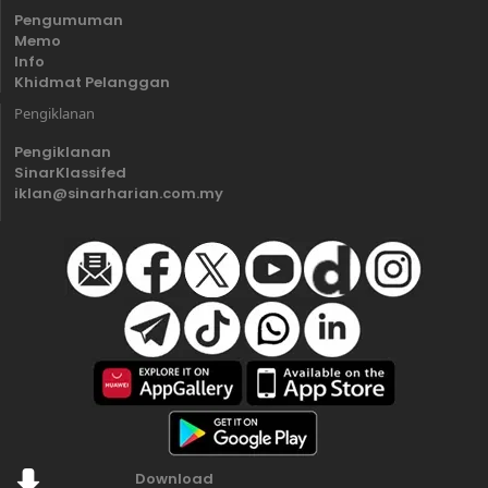
Pengumuman
Memo
Info
Khidmat Pelanggan
Pengiklanan
Pengiklanan
SinarKlassifed
iklan@sinarharian.com.my
Download