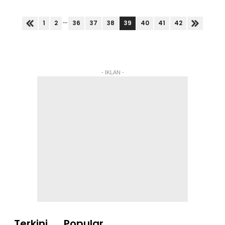
Negeri Sembilan baru-baru ini sebagai biadab.
Menurutnya,...
...
39
1
2
36
37
38
40
41
42
- IKLAN -
Terkini
Popular