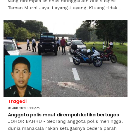
yang dirampas selepas ditinggalkan dua suspek
Taman Murni Jaya, Layang-Layang, Kluang tidak
pernah dilaporkan dicuri. Ketua Polis Johor, Datuk
Mohd...
Tragedi
01 Jun 2019 01:15pm
Anggota polis maut dirempuh ketika bertugas
JOHOR BAHRU - Seorang anggota polis meninggal
dunia manakala rakan setugasnya cedera parah