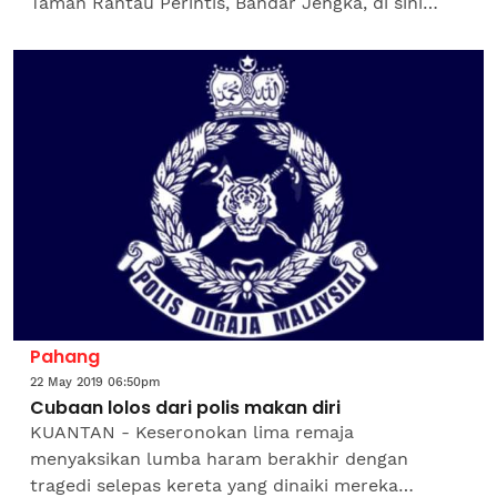
Taman Rantau Perintis, Bandar Jengka, di sini
kelmarin. Dalam kejadian kira-kira 12.30 tengah
malam itu,...
Pahang
22 May 2019 06:50pm
Cubaan lolos dari polis makan diri
KUANTAN - Keseronokan lima remaja
menyaksikan lumba haram berakhir dengan
tragedi selepas kereta yang dinaiki mereka