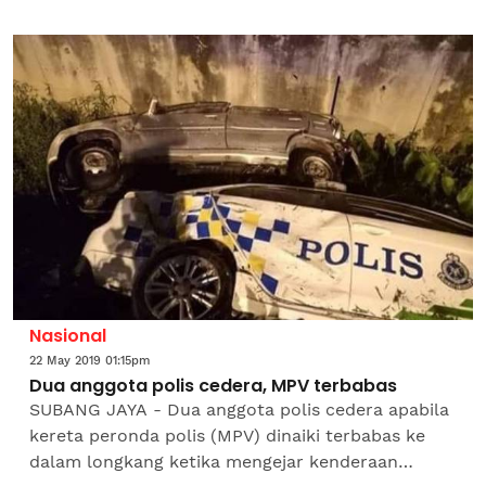
terbabas dan merempuh pagar sebuah rumah di
Rantau Perintis, Bandar Jengka di...
Nasional
22 May 2019 01:15pm
Dua anggota polis cedera, MPV terbabas
SUBANG JAYA - Dua anggota polis cedera apabila
kereta peronda polis (MPV) dinaiki terbabas ke
dalam longkang ketika mengejar kenderaan