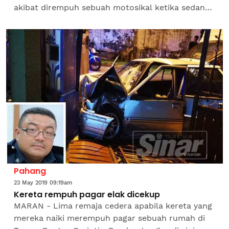
akibat dirempuh sebuah motosikal ketika sedang
bertugas di Jalan Persisiran Perling (arah Iskandar
Puteri) di...
Pahang
23 May 2019 09:19am
Kereta rempuh pagar elak dicekup
MARAN - Lima remaja cedera apabila kereta yang
mereka naiki merempuh pagar sebuah rumah di