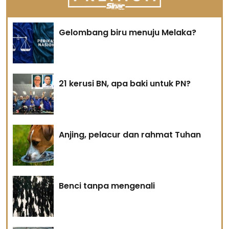
Gelombang biru menuju Melaka?
21 kerusi BN, apa baki untuk PN?
Anjing, pelacur dan rahmat Tuhan
Benci tanpa mengenali