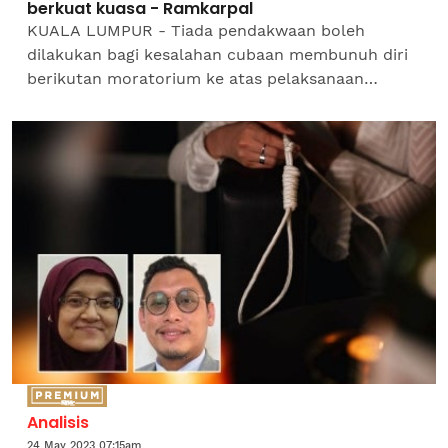
berkuat kuasa - Ramkarpal
KUALA LUMPUR - Tiada pendakwaan boleh
dilakukan bagi kesalahan cubaan membunuh diri
berikutan moratorium ke atas pelaksanaan
Seksyen 309 Kanun Keseksaan masih lagi berkuat
kuasa, kata Timbalan Menteri...
Analisis
24 May 2023 07:15am