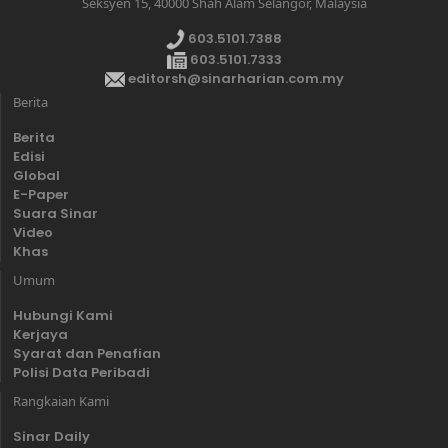
Seksyen 15, 40000 Shah Alam Selangor, Malaysia
603.5101.7388
603.5101.7333
editorsh@sinarharian.com.my
Berita
Berita
Edisi
Global
E-Paper
Suara Sinar
Video
Khas
Umum
Hubungi Kami
Kerjaya
Syarat dan Penafian
Polisi Data Peribadi
Rangkaian Kami
Sinar Daily