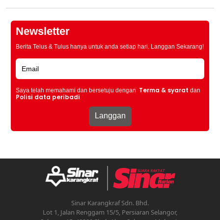
Newsletter
Berita Telus & Tulus hanya untuk anda setiap hari. Langgan Sekarang!
Terma & syarat
Saya telah memahami dan bersetuju dengan
dan
Polisi data peribadi
Sinar Karangkraf Sdn. Bhd.
Lot 1, Jalan Renggam 15/5, Persiaran Selangor,