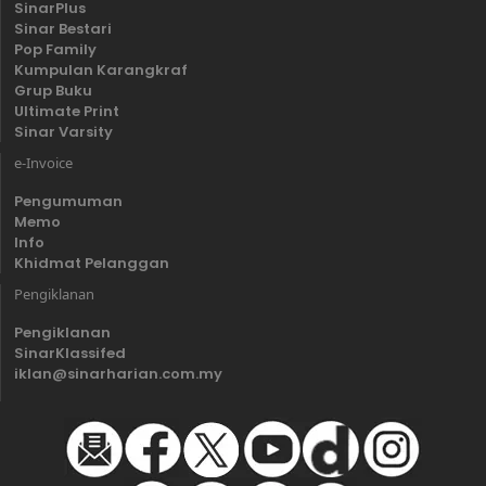
SinarPlus
Sinar Bestari
Pop Family
Kumpulan Karangkraf
Grup Buku
Ultimate Print
Sinar Varsity
e-Invoice
Pengumuman
Memo
Info
Khidmat Pelanggan
Pengiklanan
Pengiklanan
SinarKlassifed
iklan@sinarharian.com.my