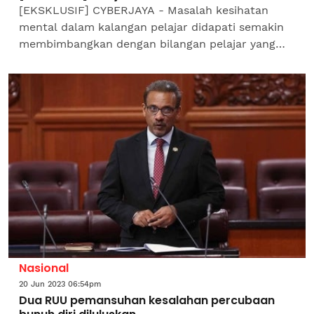
[EKSKLUSIF] CYBERJAYA - Masalah kesihatan
mental dalam kalangan pelajar didapati semakin
membimbangkan dengan bilangan pelajar yang
mempunyai idea untuk membunuh diri didapati
meningkat kepada 13.1...
Nasional
20 Jun 2023 06:54pm
Dua RUU pemansuhan kesalahan percubaan