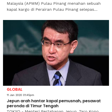
Malaysia (APMM) Pulau Pinang menahan sebuah
kapal kargo di Perairan Pulau Pinang selepas
didapati berlabuh tanpa kebenaran. Kapal kargo
ANET sepanjang 143...
GLOBAL
11 Jan 2020 01:45pm
Jepun arah hantar kapal pemusnah, pesawat
peronda di Timur Tengah
TOKYO - Menteri Pertahanan Jepun, Taro Kono,