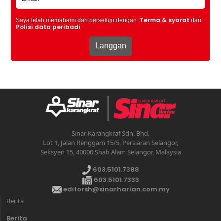
Terma & syarat
Saya telah memahami dan bersetuju dengan
dan
Polisi data peribadi
Sinar Karangkraf Sdn. Bhd.
Lot 1, Jalan Renggam 15/5, Persiaran Selangor,
Seksyen 15, 40000 Shah Alam Selangor, Malaysia
603.5101.7388
603.5101.7333
editorsh@sinarharian.com.my
Berita
Berita