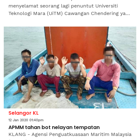
menyelamat seorang lagi penuntut Universiti
Teknologi Mara (UiTM) Cawangan Chendering yang
dikhuatiri lemas selepas mandi di Pantai Pandak
di sini, petang...
Selangor KL
12 Jan 2020 01:40pm
APMM tahan bot nelayan tempatan
KLANG - Agensi Penguatkuasaan Maritim Malaysia