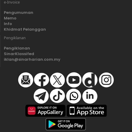
e-Invoice
Pengumuman
Memo
Info
Khidmat Pelanggan
Pengiklanan
Pengiklanan
SinarKlassifed
iklan@sinarharian.com.my