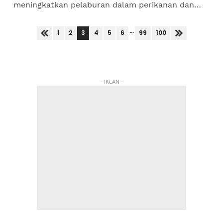
meningkatkan pelaburan dalam perikanan dan
tenaga di kepulauan Natuna susulan kebuntuan
dengan China di perairan...
...
3
1
2
4
5
6
99
100
- IKLAN -