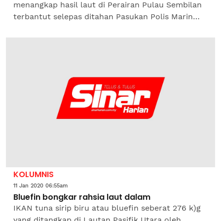
menangkap hasil laut di Perairan Pulau Sembilan
terbantut selepas ditahan Pasukan Polis Marin
(PPM) Wilayah 1 menerusi Op Gelora kelmarin.
Pegawai Pemerintah...
KOLUMNIS
11 Jan 2020 06:55am
Bluefin bongkar rahsia laut dalam
IKAN tuna sirip biru atau bluefin seberat 276 k)g
yang ditangkap di Lautan Pasifik Utara oleh