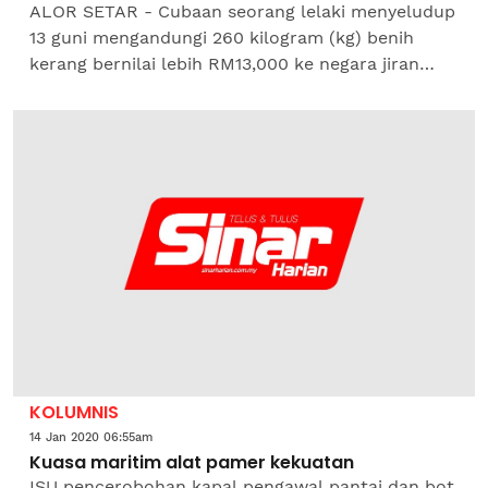
ALOR SETAR - Cubaan seorang lelaki menyeludup
13 guni mengandungi 260 kilogram (kg) benih
kerang bernilai lebih RM13,000 ke negara jiran
gagal apabila ditahan anggota Agensi Kawalan
Sempadan Malaysia...
KOLUMNIS
14 Jan 2020 06:55am
Kuasa maritim alat pamer kekuatan
ISU pencerobohan kapal pengawal pantai dan bot