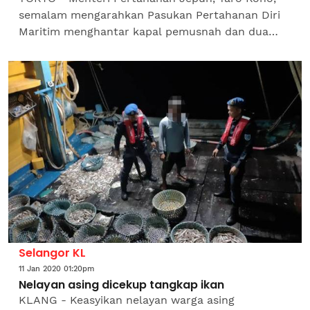
semalam mengarahkan Pasukan Pertahanan Diri
Maritim menghantar kapal pemusnah dan dua
pesawat peronda P-3C ke Timur Tengah dalam
misi memastikan...
Selangor KL
11 Jan 2020 01:20pm
Nelayan asing dicekup tangkap ikan
KLANG - Keasyikan nelayan warga asing