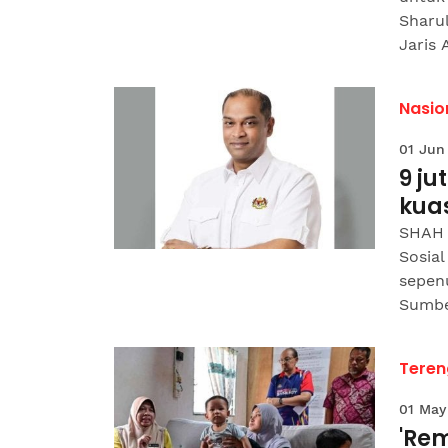
Sharu
Jaris 
Nasio
01 Jun
9 j
kuas
SHAH 
Sosial
sepen
Sumber
Tere
01 May
'Rem