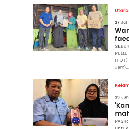
Utara
27 Jul
War
fae
SEBER
Pulau
(FOT)
Jam)..
Kelan
29 Jun
'Ka
mah
PASIR
untuk