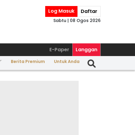
Log Masuk
Daftar
Sabtu | 08 Ogos 2026
E-Paper
Langgan
Berita Premium
Untuk Anda