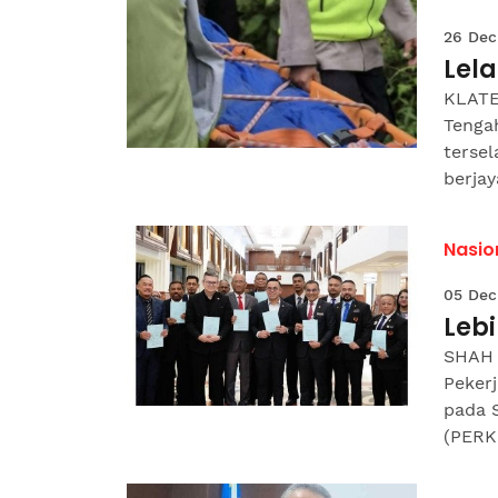
26 Dec
Lela
KLATE
Tenga
terse
berjay
Nasio
05 Dec
Lebi
SHAH 
Pekerj
pada 
(PERKE