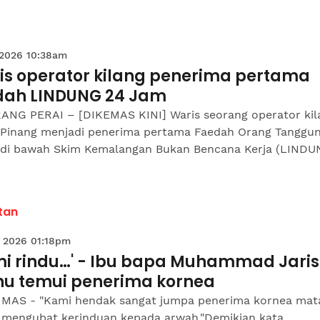
 2026 10:38am
is operator kilang penerima pertama
dah LINDUNG 24 Jam
ANG PERAI – [DIKEMAS KINI] Waris seorang operator kil
 Pinang menjadi penerima pertama Faedah Orang Tanggu
 di bawah Skim Kemalangan Bukan Bencana Kerja (LINDU
.
tan
 2026 01:18pm
mi rindu…' - Ibu bapa Muhammad Jaris
u temui penerima kornea
 MAS - "Kami hendak sangat jumpa penerima kornea mat
 mengubat kerinduan kepada arwah."Demikian kata