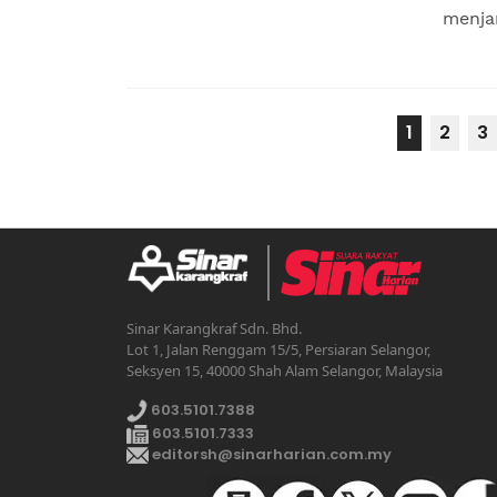
menjam
1
2
3
Sinar Karangkraf Sdn. Bhd.
Lot 1, Jalan Renggam 15/5, Persiaran Selangor,
Seksyen 15, 40000 Shah Alam Selangor, Malaysia
603.5101.7388
603.5101.7333
editorsh@sinarharian.com.my