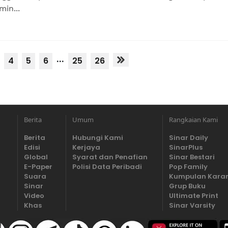
in...
...
4
5
6
25
26
Berita
Umum
Rangkaian Kami
Berita
Hubungi Kami
Sinar Daily
Edisi
Kerjaya
SinarPlus
Global
Syarat dan Penafian
Sinar Bestari
E-Paper
Polisi Data Peribadi
Pop Family
Suara
Kumpulan Kara
Sinar
Grup Buku
Video
Ultimate Print
Khas
Sinar Varsity