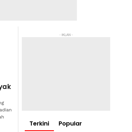
- IKLAN -
yak
ng
adian
ah
Terkini
Popular