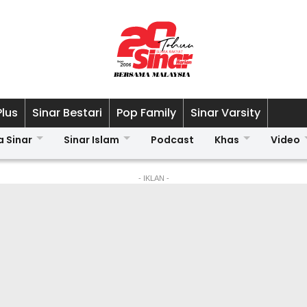
Plus
Sinar Bestari
Pop Family
Sinar Varsity
a Sinar
Sinar Islam
Podcast
Khas
Video
- IKLAN -