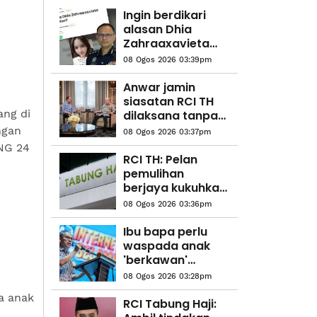
Ingin berdikari
alasan Dhia
Zahraaxavieta
Neelopher keluar
08 Ogos 2026 03:39pm
rumah
Anwar jamin
siasatan RCI TH
ang di
dilaksana tanpa
kompromi
ngan
08 Ogos 2026 03:37pm
NG 24
RCI TH: Pelan
pemulihan
berjaya kukuhkan
kedudukan
08 Ogos 2026 03:36pm
kewangan
Ibu bapa perlu
waspada anak
'berkawan'
dengan AI - Fahmi
08 Ogos 2026 03:28pm
a anak
RCI Tabung Haji: