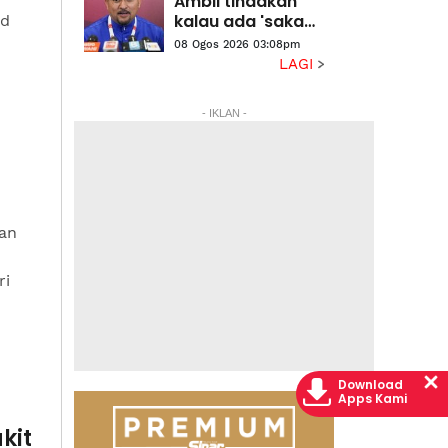
Ambil tindakan
kalau ada 'sakau',
ad
UMNO tidak bela
08 Ogos 2026 03:08pm
salah laku -
LAGI
Asyraf Wajdi
- IKLAN -
an
ri
Download
Apps Kami
kit