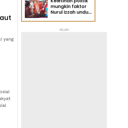
Keletihan politik
mungkin faktor
Nurul Izzah undur
maut
diri -
Penganalisis
politik
- IKLAN -
i yang
sial
akyat
ial