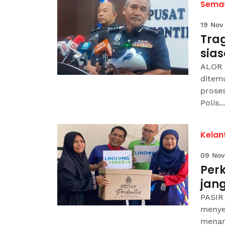
Sema
19 Nov
Tra
sias
ALOR 
ditemu
proses
Polis...
Kelan
09 Nov
Perk
jan
PASIR
menyer
menan