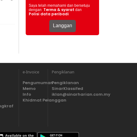
Saya telah memahami dan bersetuju
Terma & syarat
dengan
dan
Polisi data peribadi
e-Invoice
Pengiklanan
Pengumuman
Pengiklanan
Memo
SinarKlassifed
Info
iklan@sinarharian.com.my
Khidmat Pelanggan
ngkraf