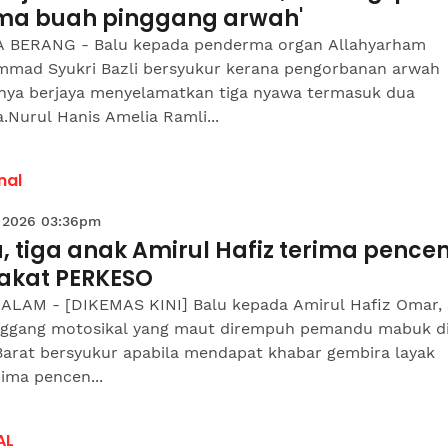
ima buah pinggang arwah'
 BERANG - Balu kepada penderma organ Allahyarham
mad Syukri Bazli bersyukur kerana pengorbanan arwah
nya berjaya menyelamatkan tiga nyawa termasuk dua
.Nurul Hanis Amelia Ramli...
nal
 2026 03:36pm
, tiga anak Amirul Hafiz terima pence
akat PERKESO
ALAM - [DIKEMAS KINI] Balu kepada Amirul Hafiz Omar, 
ggang motosikal yang maut dirempuh pemandu mabuk di
Barat bersyukur apabila mendapat khabar gembira layak
ima pencen...
AL