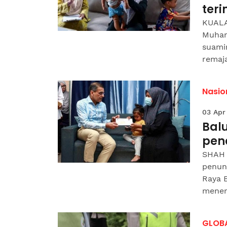
ter
KUALA
Muham
suami
remaja
Nasio
03 Apr
Balu
pen
SHAH 
penun
Raya 
mener
GLOB