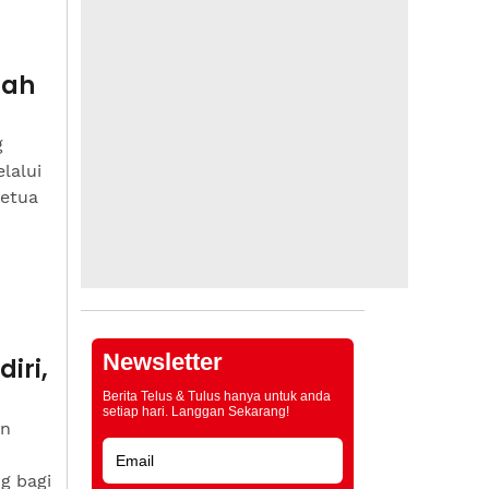
dah
g
lalui
Ketua
Newsletter
iri,
Berita Telus & Tulus hanya untuk anda
setiap hari. Langgan Sekarang!
an
g bagi