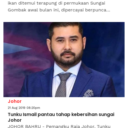
ikan ditemui terapung di permukaan Sungai
Gombak awal bulan ini, dipercayai berpunca
daripada kekurangan oksigen, dan bukannya
akibat...
Johor
21 Aug 2019 08:20pm
Tunku Ismail pantau tahap kebersihan sungai
Johor
JOHOR BAHRU - Pemangku Raja Johor, Tunku