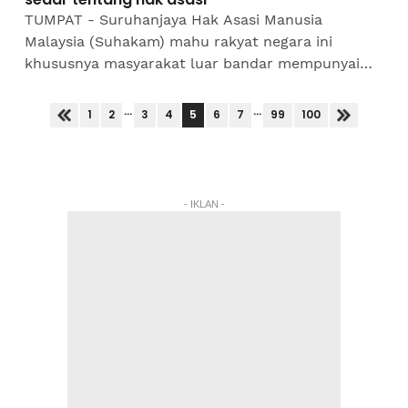
TUMPAT - Suruhanjaya Hak Asasi Manusia
Malaysia (Suhakam) mahu rakyat negara ini
khususnya masyarakat luar bandar mempunyai
kesedaran yang lebih tinggi terhadap isu berkaitan
hak asasi...
...
...
5
1
2
3
4
6
7
99
100
- IKLAN -