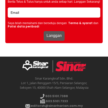
Berita Telus & Tulus hanya untuk anda setiap hari. Langgan Sekarang!
Terma & syarat
Saya telah memahami dan bersetuju dengan
dan
Polisi data peribadi
Sinar Karangkraf Sdn. Bhd.
Lot 1, Jalan Renggam 15/5, Persiaran Selangor,
Seksyen 15, 40000 Shah Alam Selangor, Malaysia
603.5101.7388
603.5101.7333
editorsh@sinarharian.com.my