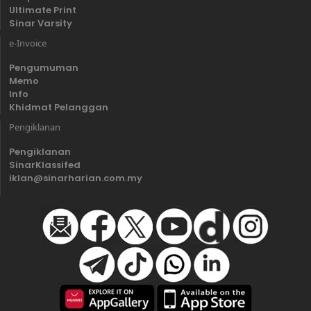
Ultimate Print
Sinar Varsity
e-Invoice
Pengumuman
Memo
Info
Khidmat Pelanggan
Pengiklanan
Pengiklanan
SinarKlassifed
iklan@sinarharian.com.my