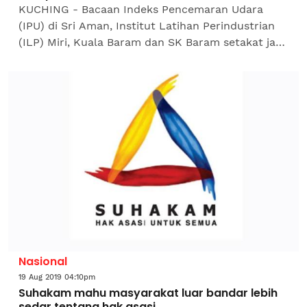
KUCHING - Bacaan Indeks Pencemaran Udara
(IPU) di Sri Aman, Institut Latihan Perindustrian
(ILP) Miri, Kuala Baram dan SK Baram setakat jam
4 petang ini berada pada tahap sederhana dengan
bacaan 92,96...
Nasional
19 Aug 2019 04:10pm
Suhakam mahu masyarakat luar bandar lebih
sedar tentang hak asasi