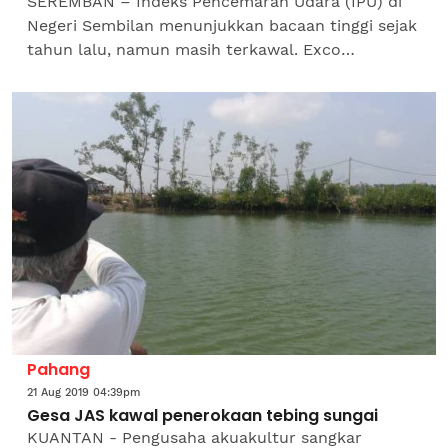
SEREMBAN – Indeks Pencemaran Udara (IPU) di
Negeri Sembilan menunjukkan bacaan tinggi sejak
tahun lalu, namun masih terkawal. Exco
Kesihatan, Alam Sekitar, Koperasi dan
Kepenggunaan, S Veerapan...
Pahang
21 Aug 2019 04:39pm
Gesa JAS kawal penerokaan tebing sungai
KUANTAN - Pengusaha akuakultur sangkar