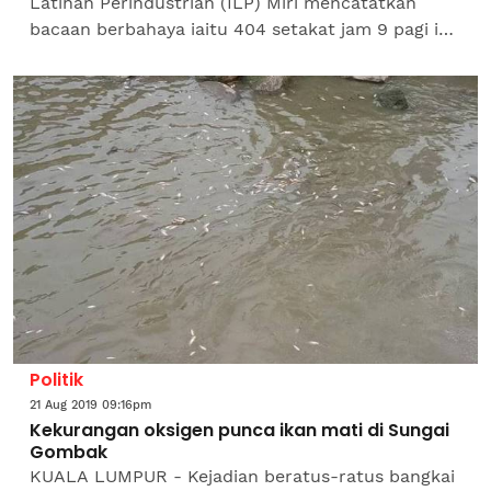
Latihan Perindustrian (ILP) Miri mencatatkan
bacaan berbahaya iaitu 404 setakat jam 9 pagi ini.
Sekretariat Jawatankuasa Pengurusan Bencana
Negeri...
Politik
21 Aug 2019 09:16pm
Kekurangan oksigen punca ikan mati di Sungai
Gombak
KUALA LUMPUR - Kejadian beratus-ratus bangkai