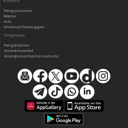
e-Invoice
Pengumuman
Memo
Info
Khidmat Pelanggan
Pengiklanan
Pengiklanan
SinarKlassifed
iklan@sinarharian.com.my