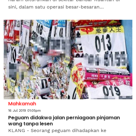
sini, dalam satu operasi besar-besaran
membabitkan Polis Diraja Malaysia, Ibu Pejabat
Kontinjen Pahang dan...
Mahkamah
16 Jul 2019 01:05pm
Peguam didakwa jalan perniagaan pinjaman
wang tanpa lesen
KLANG - Seorang peguam dihadapkan ke