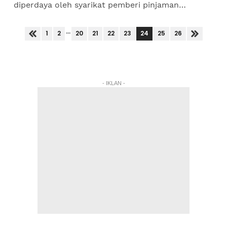
diperdaya oleh syarikat pemberi pinjaman
kewangan tidak wujud, yang diketahuinya
menerusi laman sosial. Ketua Jabatan...
...
24
1
2
20
21
22
23
25
26
- IKLAN -