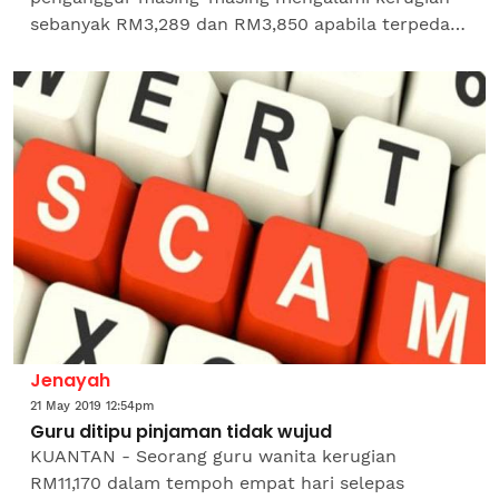
sebanyak RM3,289 dan RM3,850 apabila terpedaya
dengan sindiket pinjaman wang tidak wujud
semalam. Ketua Polis...
Jenayah
21 May 2019 12:54pm
Guru ditipu pinjaman tidak wujud
KUANTAN - Seorang guru wanita kerugian
RM11,170 dalam tempoh empat hari selepas