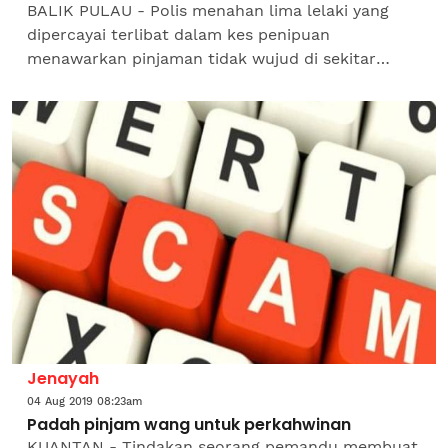
BALIK PULAU - Polis menahan lima lelaki yang
dipercayai terlibat dalam kes penipuan
menawarkan pinjaman tidak wujud di sekitar
negeri ini, Kedah dan Terengganu. Ketua Polis
Daerah Barat Daya,...
Jenayah
04 Aug 2019 08:23am
Padah pinjam wang untuk perkahwinan
KUANTAN - Tindakan seorang pemandu membuat