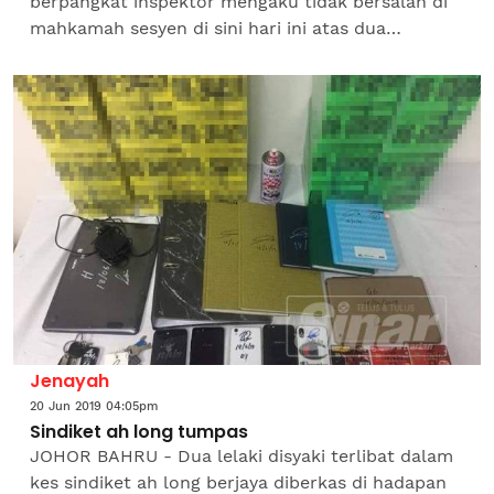
berpangkat inspektor mengaku tidak bersalah di
mahkamah sesyen di sini hari ini atas dua
pertuduhan meminta dan memperoleh rasuah,
dua tahun lalu. Lim Yen Jee, 33,...
Jenayah
20 Jun 2019 04:05pm
Sindiket ah long tumpas
JOHOR BAHRU - Dua lelaki disyaki terlibat dalam
kes sindiket ah long berjaya diberkas di hadapan