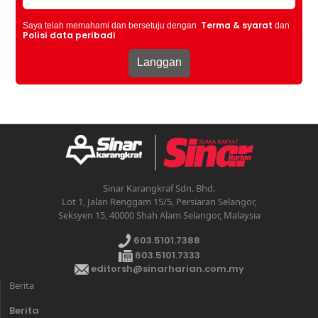
Terma & syarat
Saya telah memahami dan bersetuju dengan
dan
Polisi data peribadi
Sinar Karangkraf Sdn. Bhd.
Lot 1, Jalan Renggam 15/5, Persiaran Selangor,
Seksyen 15, 40000 Shah Alam Selangor, Malaysia
603.5101.7388
603.5101.7333
editorsh@sinarharian.com.my
Berita
Berita