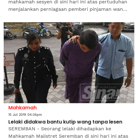
mahkamah sesyen di sini hari ini atas pertuduhan
menjalankan perniagaan pemberi pinjaman wang
tanpa lesen antara tahun 2014 hingga 2015.
Tertuduh, M Pannirselvam,...
Mahkamah
15 Jul 2019 04:34pm
Lelaki didakwa bantu kutip wang tanpa lesen
SEREMBAN - Seorang lelaki dihadapkan ke
Mahkamah Majistret Seremban di sini hari ini atas