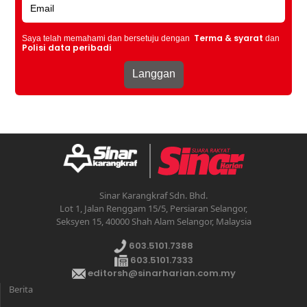
Terma & syarat
Saya telah memahami dan bersetuju dengan
dan
Polisi data peribadi
Sinar Karangkraf Sdn. Bhd.
Lot 1, Jalan Renggam 15/5, Persiaran Selangor,
Seksyen 15, 40000 Shah Alam Selangor, Malaysia
603.5101.7388
603.5101.7333
editorsh@sinarharian.com.my
Berita