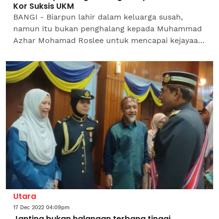
Kor Suksis UKM
BANGI - Biarpun lahir dalam keluarga susah,
namun itu bukan penghalang kepada Muhammad
Azhar Mohamad Roslee untuk mencapai kejayaan
sekali gus merangkul anugerah Pelatih Terbaik
Keseluruhan, Kor...
Utara
17 Dec 2022 04:09pm
Jantina bukan halangan terbang tinggi