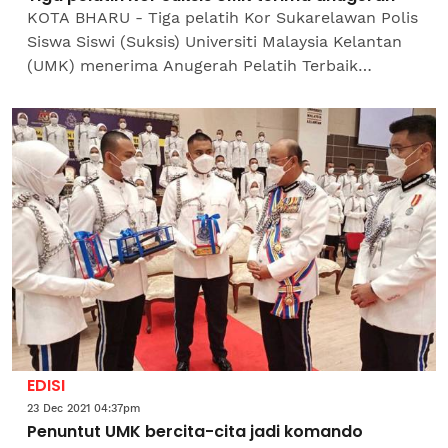
KOTA BHARU - Tiga pelatih Kor Sukarelawan Polis
Siswa Siswi (Suksis) Universiti Malaysia Kelantan
(UMK) menerima Anugerah Pelatih Terbaik
sempena Majlis Tamat Latihan dan Pentauliahan
Inspektor Kor...
EDISI
23 Dec 2021 04:37pm
Penuntut UMK bercita-cita jadi komando