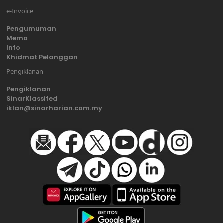
e-Invoice
Pengumuman
Memo
Info
Khidmat Pelanggan
Pengiklanan
Pengiklanan
SinarKlassifed
iklan@sinarharian.com.my