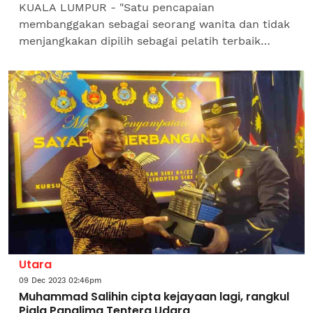
KUALA LUMPUR - "Satu pencapaian
membanggakan sebagai seorang wanita dan tidak
menjangkakan dipilih sebagai pelatih terbaik
keseluruhan". Demikian kata Sarjan Siti Fairuz
Abdullah, 32, yang dipilih...
Utara
09 Dec 2023 02:46pm
Muhammad Salihin cipta kejayaan lagi, rangkul
Piala Panglima Tentera Udara