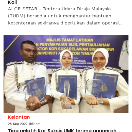
Kali
ALOR SETAR - Tentera Udara Diraja Malaysia
(TUDM) bersedia untuk menghantar bantuan
ketenteraan sekiranya diperlukan dalam operasi
mencari dan menyelamat (SAR) mangsa tanah
runtuh di tapak perkhemahan...
Kelantan
28 Sep 2022 11:54am
Tiga pelatih Kor Suksis UMK terima anugerah