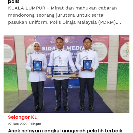
polis
KUALA LUMPUR - Minat dan mahukan cabaran
mendorong seorang jurutera untuk sertai
pasukan uniform, Polis Diraja Malaysia (PDRM).
Inspektor Khairul Anwar Khalid, 26, yang dinobat
sebagai Pelatih...
Selangor KL
27 Dec 2022 01:14pm
Anak nelayan rangkul anugerah pelatih terbaik