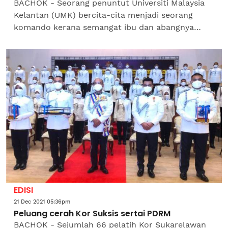
BACHOK - Seorang penuntut Universiti Malaysia
Kelantan (UMK) bercita-cita menjadi seorang
komando kerana semangat ibu dan abangnya
yang berkhidmat dalam pasukan Polis Diraja
Malaysia (PDRM). Khairul...
EDISI
21 Dec 2021 05:36pm
Peluang cerah Kor Suksis sertai PDRM
BACHOK - Sejumlah 66 pelatih Kor Sukarelawan