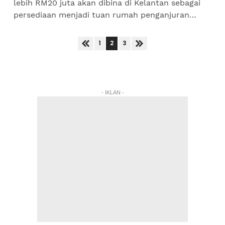
lebih RM20 juta akan dibina di Kelantan sebagai
persediaan menjadi tuan rumah penganjuran
temasya Sukan Malaysia (Sukma) edisi ke-22
dijangka berlangsung...
2
1
3
- IKLAN -