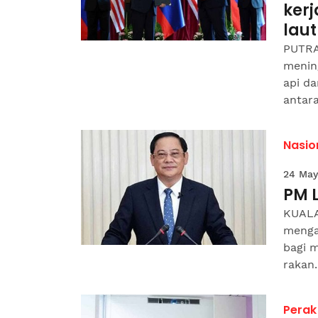
ker
laut
PUTRA
menin
api d
antara
Nasio
24 May
PM 
KUALA
menga
bagi 
rakan..
Perak