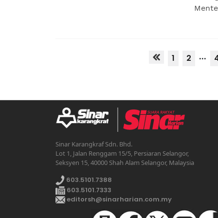
Menter
...
1
2
Sinar Karangkraf Sdn. Bhd.
Lot 1, Jalan Renggam 15/5, Persiaran Selangor,
Seksyen 15, 40000 Shah Alam Selangor, Malaysia
603.5101.7388
603.5101.7333
editorsh@sinarharian.com.my