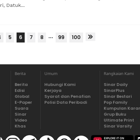
i, Datuk...
...
4
5
6
7
8
99
100
Berita
Umum
Rangkaian Kami
Berita
Hubungi Kami
Sinar Daily
Edisi
Kerjaya
SinarPlus
Global
Syarat dan Penafian
Sinar Bestari
E-Paper
Polisi Data Peribadi
Pop Family
Suara
Kumpulan Kara
Sinar
Grup Buku
Video
Ultimate Print
Khas
Sinar Varsity