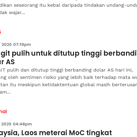
dikan seseorang itu kebal daripada tindakan undang-und
dak wajar...
S
 2025 07:19pm
git pulih untuk ditutup tinggi berband
r AS
T pulih dan ditutup tinggi berbanding dolar AS hari ini,
ng oleh sentimen risiko yang lebih baik terhadap mata w
tan itu meskipun ketidaktentuan global masih berterusan
am...
nal
 2025 04:48pm
ysia, Laos meterai MoC tingkat