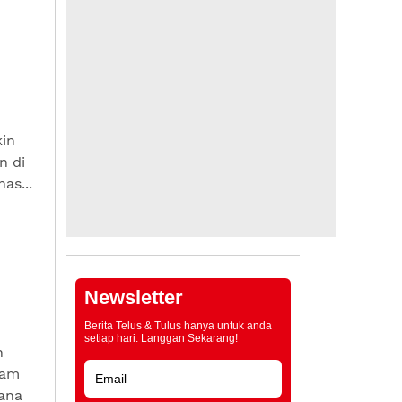
kin
n di
as...
Newsletter
Berita Telus & Tulus hanya untuk anda
setiap hari. Langgan Sekarang!
n
lam
ana