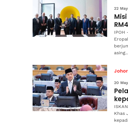
22 May
Mis
RM4
IPOH –
Eropa
berju
asing..
Johor
20 May
Pela
kep
ISKAN
Khas 
kepada