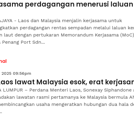
jasama perdagangan menerusi laluan 
JAYA - Laos dan Malaysia menjalin kerjasama untuk
gkatkan perdagangan rentas sempadan melalui laluan ke
an laut dengan pertukaran Memorandum Kerjasama (MoC
 Penang Port Sdn...
nal
 2025 09:56pm
Laos lawat Malaysia esok, erat kerjas
 LUMPUR – Perdana Menteri Laos, Sonexay Siphandone 
dakan lawatan rasmi pertamanya ke Malaysia bermula Ah
membincangkan usaha mengeratkan hubungan dua hala d
.