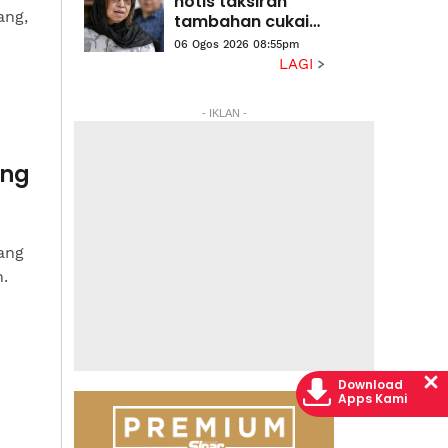
notis taksiran
ang,
tambahan cukai
RM313.8 juta
06 Ogos 2026 08:55pm
terhadap Na'imah
LAGI
- IKLAN -
ing
ang
.
Download
Apps Kami