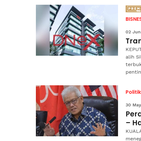
BISNE
02 Jun
Tra
KEPUT
alih S
terbuk
pentin
Politik
30 May
Per
– H
KUALA
meneg