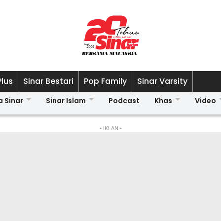
Plus
Sinar Bestari
Pop Family
Sinar Varsity
a Sinar
Sinar Islam
Podcast
Khas
Video
- IKLAN -