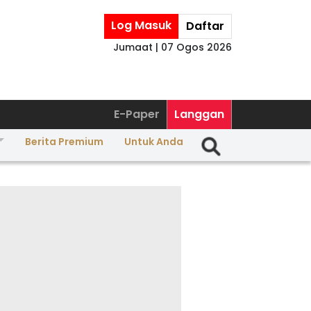
Log Masuk
Daftar
Jumaat | 07 Ogos 2026
E-Paper
Langgan
Berita Premium
Untuk Anda