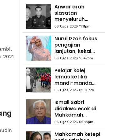
Anwar arah
siasatan
menyeluruh
kejadian anggota
06 Ogos 2026 11:11pm
polis maut di
Beaufort
Nurul Izzah fokus
pengajian
ambil
lanjutan, kekal
a 2021
sebagai anggota
06 Ogos 2026 10:42pm
PKR
Pelajar kolej
lemas ketika
mandi-manda
bersama
06 Ogos 2026 09:36pm
sembilan rakan
Ismail Sabri
didakwa esok di
ang
Mahkamah
Sesyen Kuala
06 Ogos 2026 09:18pm
Lumpur
nudin
Mahkamah ketepi