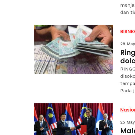
menja
dan ti
BISNE
28 May
Ring
dola
RINGGI
disoko
tempa
Pada j
Nasio
25 May
Mala