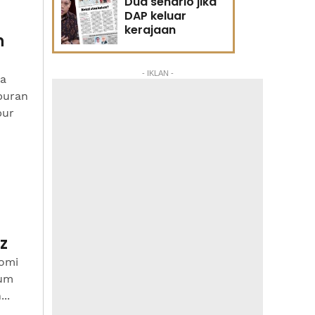
Dua senario jika
DAP keluar
kerajaan
n
- IKLAN -
ra
buran
bur
z
nomi
ium
..