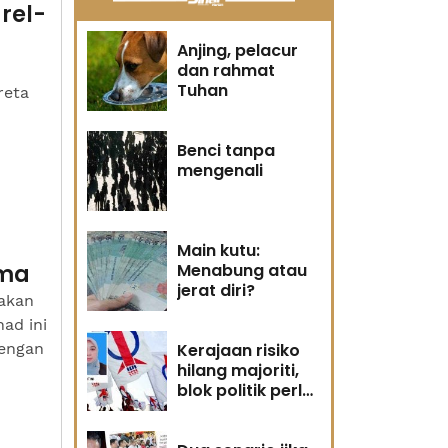
rel-
Anjing, pelacur
dan rahmat
Tuhan
reta
)
Benci tanpa
mengenali
Main kutu:
ama
Menabung atau
jerat diri?
akan
ad ini
engan
Kerajaan risiko
hilang majoriti,
blok politik perlu
runding semula