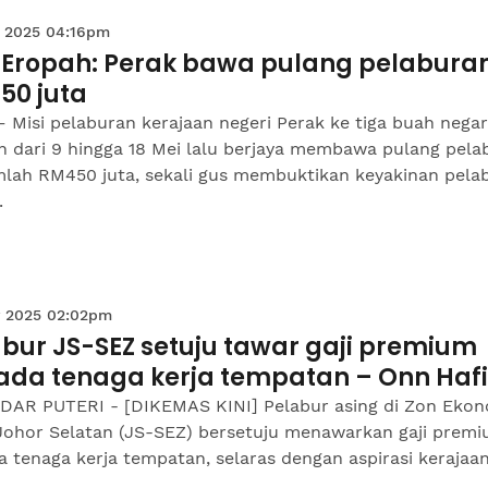
 2025 04:16pm
i Eropah: Perak bawa pulang pelabura
50 juta
 Misi pelaburan kerajaan negeri Perak ke tiga buah nega
h dari 9 hingga 18 Mei lalu berjaya membawa pulang pela
mlah RM450 juta, sekali gus membuktikan keyakinan pela
.
 2025 02:02pm
bur JS-SEZ setuju tawar gaji premium
ada tenaga kerja tempatan – Onn Hafi
DAR PUTERI - [DIKEMAS KINI] Pelabur asing di Zon Eko
Johor Selatan (JS-SEZ) bersetuju menawarkan gaji prem
 tenaga kerja tempatan, selaras dengan aspirasi kerajaan.