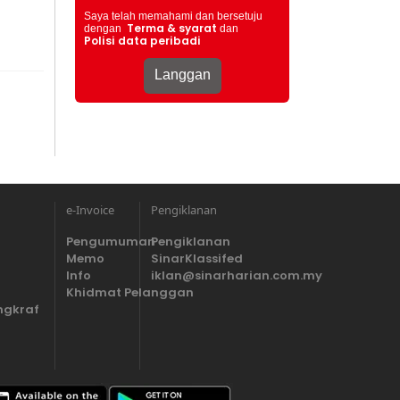
Saya telah memahami dan bersetuju
Terma & syarat
dengan
dan
Polisi data peribadi
e-Invoice
Pengiklanan
Pengumuman
Pengiklanan
Memo
SinarKlassifed
Info
iklan@sinarharian.com.my
Khidmat Pelanggan
ngkraf