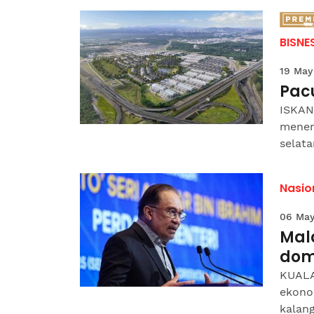
BISNE
19 May
Pac
ISKAN
menem
selat
Nasio
06 May
Mal
dom
KUALA
ekono
kalan