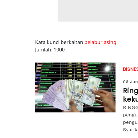
Kata kunci berkaitan
pelabur asing
Jumlah: 1000
BISNE
06 Jun
Ring
kek
RINGGI
pengu
pengu
Syarika