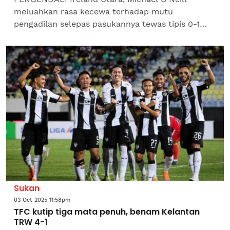
meluahkan rasa kecewa terhadap mutu
pengadilan selepas pasukannya tewas tipis 0-1
kepada Jerman dalam aksi Kumpulan A Kelayakan
Piala Dunia 2026 Zon Eropah...
Sukan
03 Oct 2025 11:58pm
TFC kutip tiga mata penuh, benam Kelantan
TRW 4-1