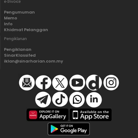
e-Invoice
Pengumuman
Memo
Info
Khidmat Pelanggan
Pengiklanan
Pengiklanan
SinarKlassifed
iklan@sinarharian.com.my