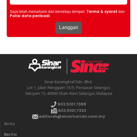
Terma & syarat
Saya telah memahami dan bersetuju dengan
dan
Polisi data peribadi
Sinar Karangkraf Sdn. Bhd.
Lot 1, Jalan Renggam 15/5, Persiaran Selangor,
Seksyen 15, 40000 Shah Alam Selangor, Malaysia
603.5101.7388
603.5101.7333
editorsh@sinarharian.com.my
Berita
Berita