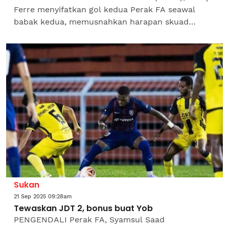
Ferre menyifatkan gol kedua Perak FA seawal
babak kedua, memusnahkan harapan skuad
kendaliannya itu bagi meraih tiga mata berharga
di laman sendiri...
Sukan
21 Sep 2025 09:28am
Tewaskan JDT 2, bonus buat Yob
PENGENDALI Perak FA, Syamsul Saad