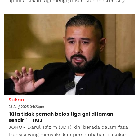
apabila sekali lagi mengejutkan Manchester City di
Stadium Etihad dengan kemenangan berganda 2-
0.Musim lalu, Spurs...
Sukan
23 Aug 2025 04:23pm
'Kita tidak pernah bolos tiga gol di laman
sendiri' - TMJ
JOHOR Darul Ta'zim (JDT) kini berada dalam fasa
transisi yang menyaksikan persembahan pasukan