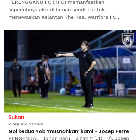
TERENGGANU FC (TFC) memanfaatkan
sepenuhnya aksi di laman sendiri untuk
menewaskan Kelantan The Real Warriors FC
(Kelantan TRW) 4-1 pada aksi Liga Super di
Stadium Sultan Mizan Zainal Abidin (SSMZA)...
Sukan
21 Sep 2025 10:26am
Gol kedua Yob ‘musnahkan’ kami - Josep Ferre
PENGENDALI Johor Darul Ta’zim 2 (JDT 2), Josep