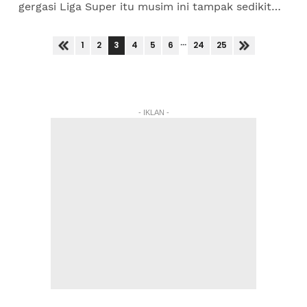
gergasi Liga Super itu musim ini tampak sedikit
goyah.Perkara itu dijelaskan pemilik JDT, Tunku...
...
3
1
2
4
5
6
24
25
- IKLAN -