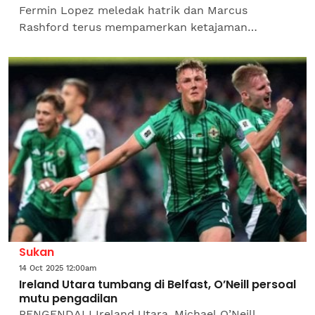
Fermin Lopez meledak hatrik dan Marcus
Rashford terus mempamerkan ketajaman
penyudahnya ketika membelasah wakil Greece,
Olympiacos 6-1 dalam aksi Liga...
Sukan
14 Oct 2025 12:00am
Ireland Utara tumbang di Belfast, O’Neill persoal
mutu pengadilan
PENGENDALI Ireland Utara, Michael O’Neill