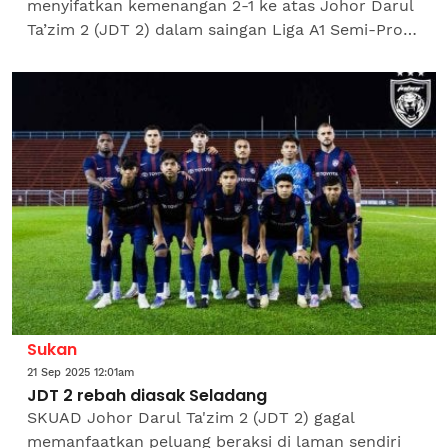
menyifatkan kemenangan 2-1 ke atas Johor Darul
Ta’zim 2 (JDT 2) dalam saingan Liga A1 Semi-Pro
2025/26 di Stadium Majlis Bandaraya Pasir
Gudang (MBPG) pada Sabtu...
Sukan
21 Sep 2025 12:01am
JDT 2 rebah diasak Seladang
SKUAD Johor Darul Ta'zim 2 (JDT 2) gagal
memanfaatkan peluang beraksi di laman sendiri