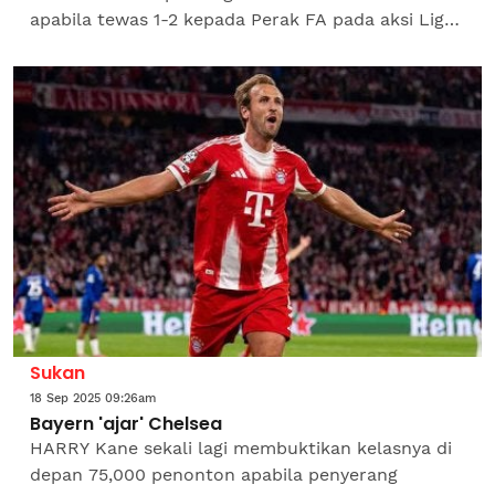
apabila tewas 1-2 kepada Perak FA pada aksi Liga
A1 Semi Pro di Stadium Majlis Bandaraya Pasir
Gudang (MBPG)...
Sukan
18 Sep 2025 09:26am
Bayern 'ajar' Chelsea
HARRY Kane sekali lagi membuktikan kelasnya di
depan 75,000 penonton apabila penyerang