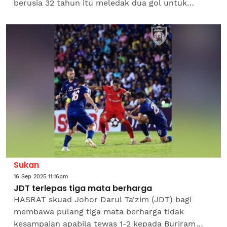
berusia 32 tahun itu meledak dua gol untuk
membantu Bayern Munich menewaskan Chelsea
3-1 dalam aksi Liga...
Sukan
16 Sep 2025 11:16pm
JDT terlepas tiga mata berharga
HASRAT skuad Johor Darul Ta'zim (JDT) bagi
membawa pulang tiga mata berharga tidak
kesampaian apabila tewas 1-2 kepada Buriram