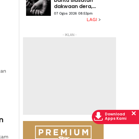
bantu siasatan
halaman
dakwaan dera,
gangguan
07 Ogos 2026 08:53pm
seksual dua anak
LAGI
lelaki
- IKLAN -
u
kan
Download
n
Apps Kami
ikam