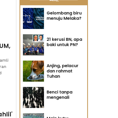
Gelombang biru
menuju Melaka?
21 kerusi BN, apa
baki untuk PN?
UUM,
amli
Anjing, pelacur
ran
dan rahmat
d
Tuhan
Benci tanpa
mengenali
hlil'