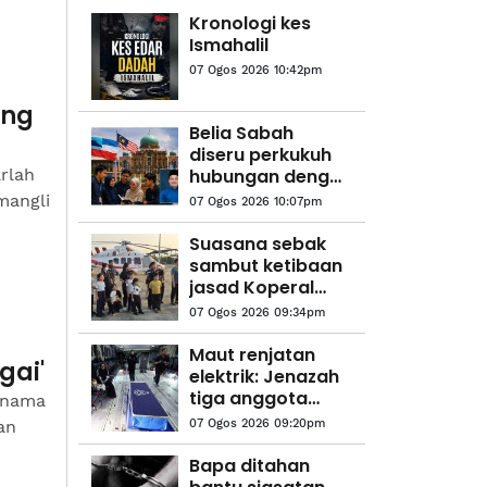
Kronologi kes
Ismahalil
07 Ogos 2026 10:42pm
ang
Belia Sabah
diseru perkukuh
rlah
hubungan dengan
Putrajaya
mangli
07 Ogos 2026 10:07pm
Suasana sebak
sambut ketibaan
jasad Koperal
Teck Siong
07 Ogos 2026 09:34pm
Maut renjatan
gai'
elektrik: Jenazah
tiga anggota
 nama
polis
an
07 Ogos 2026 09:20pm
diterbangkan
pulang ke
Bapa ditahan
kampung