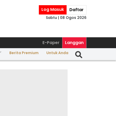
Log Masuk
Daftar
Sabtu | 08 Ogos 2026
E-Paper
Langgan
Berita Premium
Untuk Anda