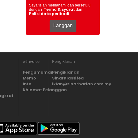
Saya telah memahami dan bersetuju
Terma & syarat
dengan
dan
Polisi data peribadi
e-Invoice
Pengiklanan
Pengumuman
Pengiklanan
Memo
SinarKlassifed
Info
iklan@sinarharian.com.my
Khidmat Pelanggan
ngkraf