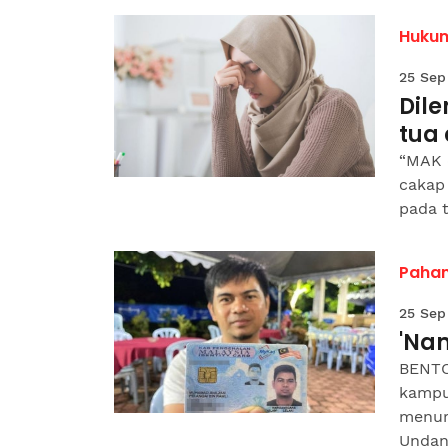
Huku
25 Sep
Dil
tua
“MAK 
cakap 
pada t
Paha
25 Sep
'Na
BENTO
kampun
menur
Undan