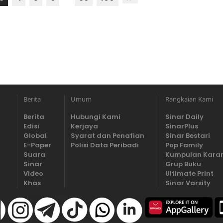
Berita
Umum
Rangkaian Kami
Berita
Hubungi Kami
Sinar Daily
Edisi
Kerjaya
SinarPlus
Global
Syarat dan Penafian
Sinar Bestari
E-Paper
Polisi Data Peribadi
Pop Family
Suara
Kumpulan Kara
Sinar
Grup Buku
Video
Ultimate Print
Khas
Sinar Varsity