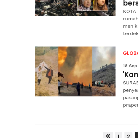
ber
KOTA 
rumah
menik
terdek
GLOB
16 Sep
'Ka
SURAB
penye
pasan
praper
1
2