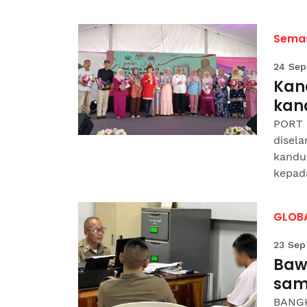
Sema
24 Sep
Kan
kan
PORT 
disela
kandun
kepada
GLOB
23 Sep
Bawa
sam
BANGK