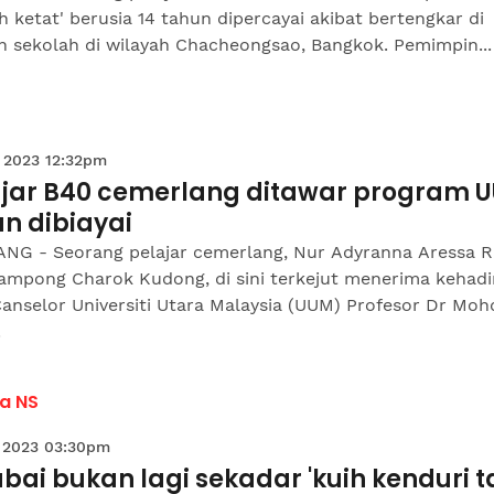
 ketat' berusia 14 tahun dipercayai akibat bertengkar di
h sekolah di wilayah Chacheongsao, Bangkok. Pemimpin...
 2023 12:32pm
ajar B40 cemerlang ditawar program 
n dibiayai
NG - Seorang pelajar cemerlang, Nur Adyranna Aressa R
Kampong Charok Kudong, di sini terkejut menerima kehadi
anselor Universiti Utara Malaysia (UUM) Profesor Dr Moh
.
a NS
 2023 03:30pm
bai bukan lagi sekadar 'kuih kenduri ta