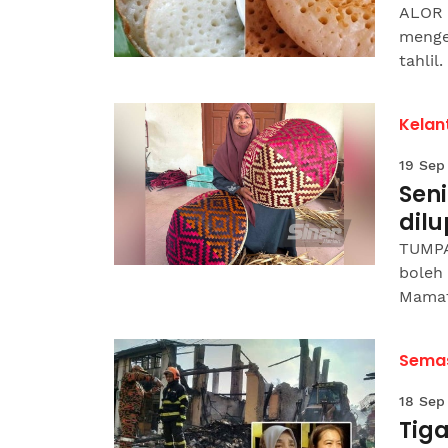
ALOR 
menge
tahli
Kelan
19 Sep
Sen
dil
TUMPA
boleh
Mamat,
Sema
18 Sep
Tig