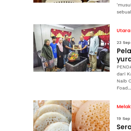
'musuh
sebua
Utara
23 Sep
Pel
yura
PENDA
dari 
Naib C
Foad..
Melak
19 Sep
Sera