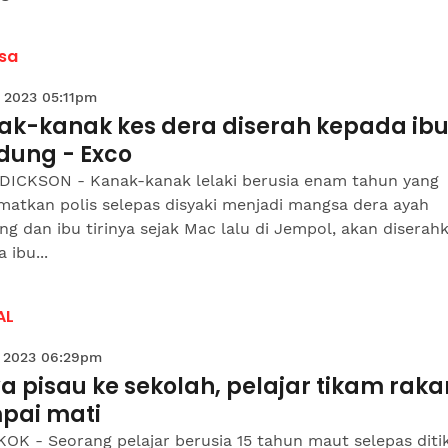
sa
 2023 05:11pm
ak-kanak kes dera diserah kepada ib
dung - Exco
DICKSON - Kanak-kanak lelaki berusia enam tahun yang
matkan polis selepas disyaki menjadi mangsa dera ayah
g dan ibu tirinya sejak Mac lalu di Jempol, akan diserah
 ibu...
AL
 2023 06:29pm
 pisau ke sekolah, pelajar tikam raka
pai mati
OK - Seorang pelajar berusia 15 tahun maut selepas dit