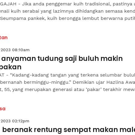
GAJAH - Jika anda penggemar kuih tradisional, pastinya
nali kuih serabai yang lazimnya dihidangkan semasa kend
l. Seumpama pankek, kuih berongga lembut berwarna putih
tan
 2023 08:10am
i anyaman tudung saji buluh makin
upakan
T - “Kadang-kadang tangan yang terkena selumbar buluh
 bernanah berminggu-minggu.” Demikian ujar Hazlina Aw
 55, yang merupakan generasi atau ‘pakar’ terakhir mewar
sa
 2023 02:12pm
a beranak rentung sempat makan ma