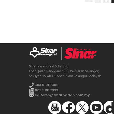
Sinar Karangkraf Sdn. Bhd.
Lot 1, Jalan Renggam 15/5, Persiaran Selangor,
Seksyen 15, 40000 Shah Alam Selangor, Malaysia
603.5101.7388
603.5101.7333
editorsh@sinarharian.com.my