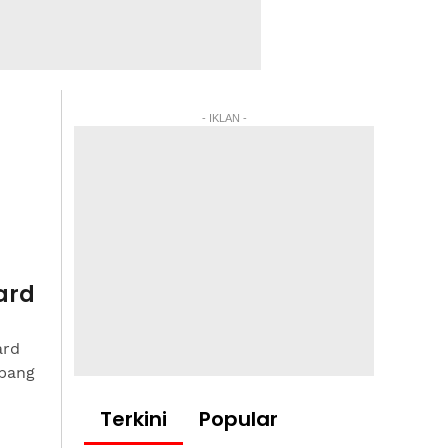
- IKLAN -
ard
ard
mbang
Terkini
Popular