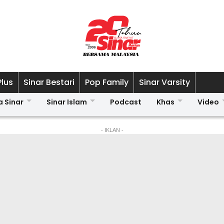
Plus
Sinar Bestari
Pop Family
Sinar Varsity
a Sinar
Sinar Islam
Podcast
Khas
Video
- IKLAN -