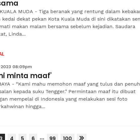
sama
KUALA MUDA - Tiga beranak yang rentung dalam kebaka
 kedai dekat pekan Kota Kuala Muda di sini dikatakan se
mati makan malam bersama sebelum kejadian. Saudara
at, Linda...
AL
 2023 08:09pm
mi minta maaf'
AYA - “Kami mahu memohon maaf yang tulus dan penuh
salan kepada suku Tengger." Permintaan maaf itu dibuat
gan mempelai di Indonesia yang melakukan sesi foto
kahwinan hingga...
...
3
4
5
6
99
100