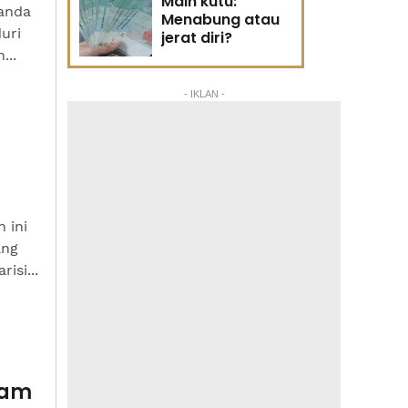
Main kutu:
 anda
Menabung atau
uri
jerat diri?
...
- IKLAN -
 ini
ang
isi...
lam