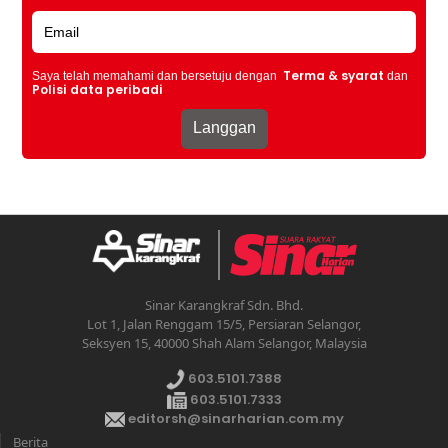
Terma & syarat
Saya telah memahami dan bersetuju dengan
dan
Polisi data peribadi
Sinar Karangkraf Sdn. Bhd.
Lot 1, Jalan Renggam 15/5, Persiaran Selangor,
Seksyen 15, 40000 Shah Alam Selangor, Malaysia
603.5101.7388
603.5101.7333
editorsh@sinarharian.com.my
Berita