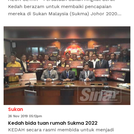
Kedah berazam untuk membaiki pencapaian
mereka di Sukan Malaysia (Sukma) Johor 2020
selepas berjaya mengutip tiga pingat emas di
Sukma Perak tahun...
Sukan
26 Nov 2019 05:12pm
Kedah bida tuan rumah Sukma 2022
KEDAH secara rasmi membida untuk menjadi