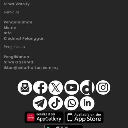
Sinar Varsity
e-Invoice
Pengumuman
Memo
Info
Khidmat Pelanggan
Pengiklanan
Pengiklanan
SinarKlassifed
iklan@sinarharian.com.my