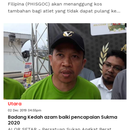
Filipina (PHISGOC) akan menanggung kos
tambahan bagi atlet yang tidak dapat pulang ke
tanah air berikutan penundaan penerbangan
akibat Taufan Kammuri. Ketua...
Utara
02 Dec 2019 04:55pm
Badang Kedah azam baiki pencapaian Sukma
2020
ALOR SETAR - Persatuan Sukan Angkat Berat