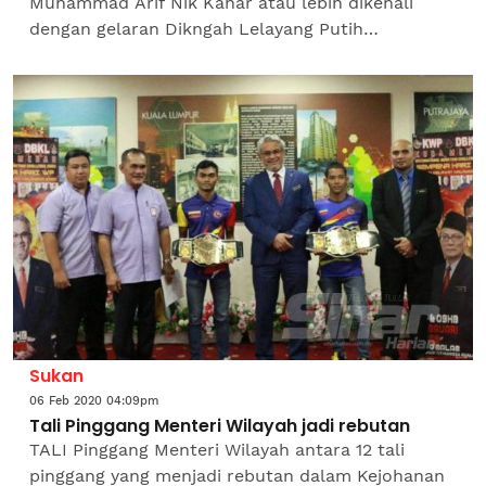
Muhammad Arif Nik Kahar atau lebih dikenali
dengan gelaran Dikngah Lelayang Putih
menyimpan hasrat mengharumkan nama Malaysia
di pentas antarabangsa suatu...
Sukan
06 Feb 2020 04:09pm
Tali Pinggang Menteri Wilayah jadi rebutan
TALI Pinggang Menteri Wilayah antara 12 tali
pinggang yang menjadi rebutan dalam Kejohanan