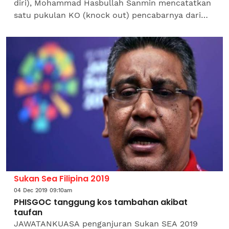
diri), Mohammad Hasbullah Sanmin mencatatkan
satu pukulan KO (knock out) pencabarnya dari
Filipina Eros Bunag untuk memenangi South East
Asia (SEA) Title...
Sukan Sea Filipina 2019
04 Dec 2019 09:10am
PHISGOC tanggung kos tambahan akibat
taufan
JAWATANKUASA penganjuran Sukan SEA 2019