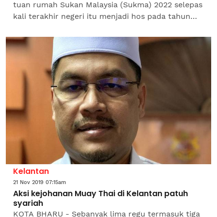
tuan rumah Sukan Malaysia (Sukma) 2022 selepas
kali terakhir negeri itu menjadi hos pada tahun
2006, lapor WAN MOHD NOOR HAFIZ WAN
MANSOR. Exco Belia dan...
Kelantan
21 Nov 2019 07:15am
Aksi kejohanan Muay Thai di Kelantan patuh
syariah
KOTA BHARU - Sebanyak lima regu termasuk tiga