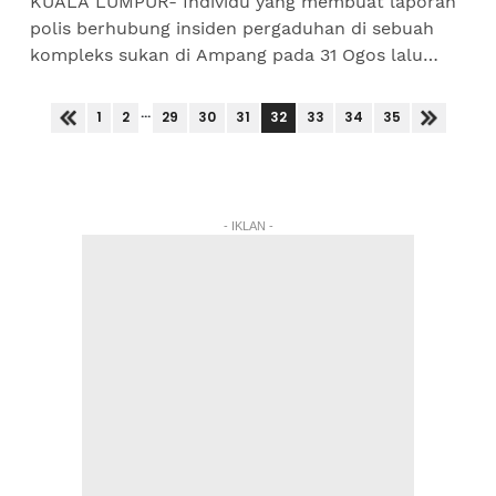
KUALA LUMPUR- Individu yang membuat laporan
polis berhubung insiden pergaduhan di sebuah
kompleks sukan di Ampang pada 31 Ogos lalu
yang didakwa melibatkan Pengerusi Parti Keadilan
Rakyat (PKR) Perak...
...
32
1
2
29
30
31
33
34
35
- IKLAN -