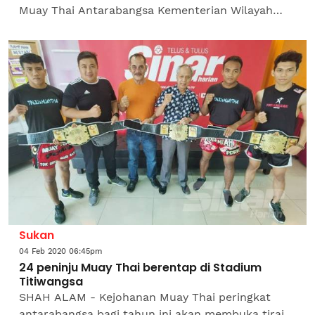
Muay Thai Antarabangsa Kementerian Wilayah
Persekutuan-Dewan Bandaraya Kuala Lumpur
(KWP-DBKL) di Stadium...
Sukan
04 Feb 2020 06:45pm
24 peninju Muay Thai berentap di Stadium
Titiwangsa
SHAH ALAM - Kejohanan Muay Thai peringkat
antarabangsa bagi tahun ini akan membuka tirai