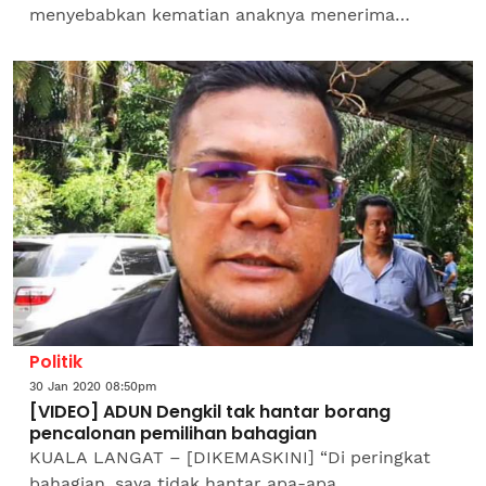
menyebabkan kematian anaknya menerima
hukuman setimpal. Zaidi Zainal Abidin, 44,
berkata, dia sekeluarga masih belum...
Politik
30 Jan 2020 08:50pm
[VIDEO] ADUN Dengkil tak hantar borang
pencalonan pemilihan bahagian
KUALA LANGAT – [DIKEMASKINI] “Di peringkat
bahagian, saya tidak hantar apa-apa