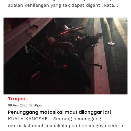
adalah kehilangan yang tak dapat diganti, kata
Borhan Madon, 65, bapa kepada Muhammad
Zulfakkar, 29, yang...
Tragedi
06 Feb 2020 03:50pm
Penunggang motosikal maut dilanggar lari
KUALA KANGSAR - Seorang penunggang
motosikal maut manakala pemboncengnya cedera