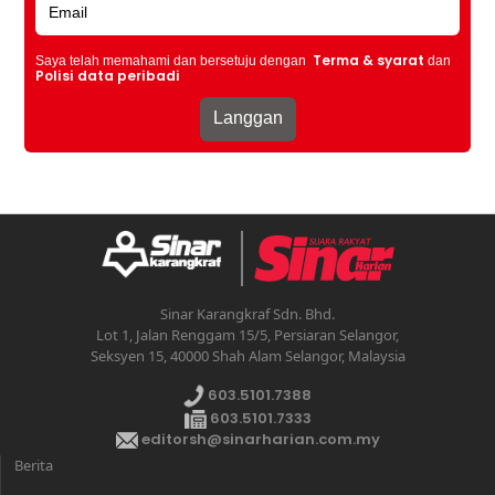
Terma & syarat
Saya telah memahami dan bersetuju dengan
dan
Polisi data peribadi
Sinar Karangkraf Sdn. Bhd.
Lot 1, Jalan Renggam 15/5, Persiaran Selangor,
Seksyen 15, 40000 Shah Alam Selangor, Malaysia
603.5101.7388
603.5101.7333
editorsh@sinarharian.com.my
Berita