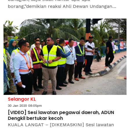
borang,”demikian reaksi Ahli Dewan Undangan
Negeri (ADUN) Dengkil, Adhif Syan Abdullah
ketika ditanya sama ada...
Selangor KL
30 Jan 2020 08:05pm
[VIDEO] Sesi lawatan pegawai daerah, ADUN
Dengkil bertukar kecoh
KUALA LANGAT – [DIKEMASKINI] Sesi lawatan