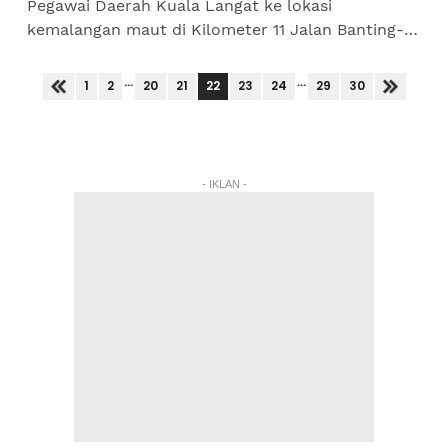
Pegawai Daerah Kuala Langat ke lokasi
kemalangan maut di Kilometer 11 Jalan Banting-
Dengkil di sini, bertukar kecoh apabila beliau
diasak soalan dan desakan...
...
...
22
1
2
20
21
23
24
29
30
- IKLAN -