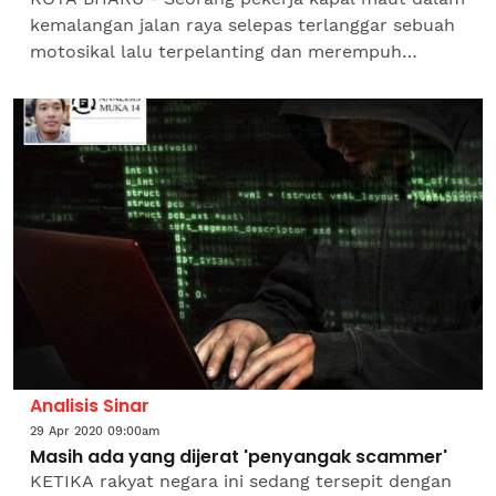
kemalangan jalan raya selepas terlanggar sebuah
motosikal lalu terpelanting dan merempuh
sebuah kenderaan lain di Kampung Banggol, Jalan
Pantai Cahaya...
Analisis Sinar
29 Apr 2020 09:00am
Masih ada yang dijerat 'penyangak scammer'
KETIKA rakyat negara ini sedang tersepit dengan