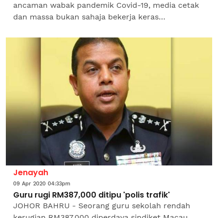
ancaman wabak pandemik Covid-19, media cetak
dan massa bukan sahaja bekerja keras
melaporkan pelbagai bentuk cerita tentang virus
berkenaan, namun kita...
Jenayah
09 Apr 2020 04:33pm
Guru rugi RM387,000 ditipu 'polis trafik'
JOHOR BAHRU - Seorang guru sekolah rendah
kerugian RM387,000 diperdaya sindiket Macau