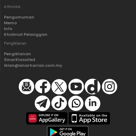
e-Invoice
Pengumuman
Memo
Info
Khidmat Pelanggan
Pengiklanan
Pengiklanan
SinarKlassifed
iklan@sinarharian.com.my