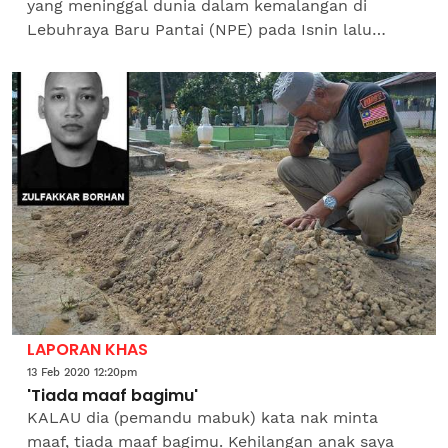
yang meninggal dunia dalam kemalangan di
Lebuhraya Baru Pantai (NPE) pada Isnin lalu
terharu menerima faedah pencen Pertubuhan
Keselamatan Sosial...
LAPORAN KHAS
13 Feb 2020 12:20pm
'Tiada maaf bagimu'
KALAU dia (pemandu mabuk) kata nak minta
maaf, tiada maaf bagimu. Kehilangan anak saya