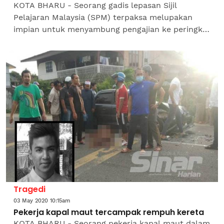
KOTA BHARU - Seorang gadis lepasan Sijil
Pelajaran Malaysia (SPM) terpaksa melupakan
impian untuk menyambung pengajian ke peringkat
lebih tinggi apabila menjaga ibunya yang koma
selepas terlibat...
Tragedi
03 May 2020 10:15am
Pekerja kapal maut tercampak rempuh kereta
KOTA BHARU - Seorang pekerja kapal maut dalam