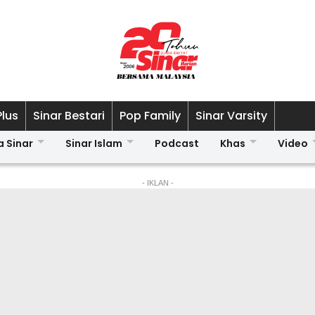
Plus
Sinar Bestari
Pop Family
Sinar Varsity
a Sinar
Sinar Islam
Podcast
Khas
Video
- IKLAN -