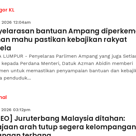
gor KL
 2026 12:04am
yelarasan bantuan Ampang diperkem
an mahu pastikan kebajikan rakyat
bela
 LUMPUR - Penyelaras Parlimen Ampang yang juga Setia
ik kepada Perdana Menteri, Datuk Azman Abidin memberi
men untuk memastikan penyampaian bantuan dan kebaji
a penduduk...
nal
 2026 03:12pm
DEO] Juruterbang Malaysia ditahan:
ajaan arah tutup segera kelompangan
angan terbang