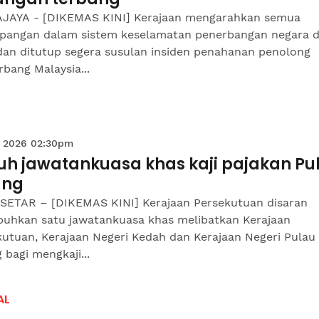
JAYA - [DIKEMAS KINI] Kerajaan mengarahkan semua
pangan dalam sistem keselamatan penerbangan negara d
 dan ditutup segera susulan insiden penahanan penolong
rbang Malaysia...
 2026 02:30pm
uh jawatankuasa khas kaji pajakan Pu
ang
SETAR – [DIKEMAS KINI] Kerajaan Persekutuan disaran
uhkan satu jawatankuasa khas melibatkan Kerajaan
kutuan, Kerajaan Negeri Kedah dan Kerajaan Negeri Pulau
 bagi mengkaji...
AL