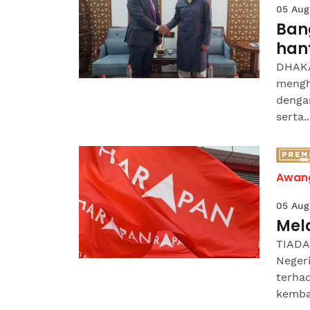
05 Aug
Ban
han
DHAKA
mengh
denga
serta..
Awang
05 Aug
Mela
TIADA 
Neger
terha
kembal