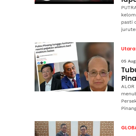
PUTRA
kelom
pasti
jurute
Utara
05 Aug
Tub
Pin
ALOR 
menub
Perse
Pinang
GLOB