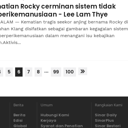
atian Rocky cerminan sistem tidak
perikemanusiaan - Lee Lam Thye
ALAM — Kematian tragis seekor anjing bernama Rocky di
uhan Klang disifatkan sebagai gambaran kegagalan sistem
 berperikemanusiaan dalam menangani isu kebajikan
.Aktivis...
...
4
5
6
7
8
99
100
Berita
Umum
Rangkaian Kami
Berita
Hubungi Kami
Sinar Daily
Edisi
Kerjaya
SinarPlus
Global
Syarat dan Penafian
Sinar Bestari