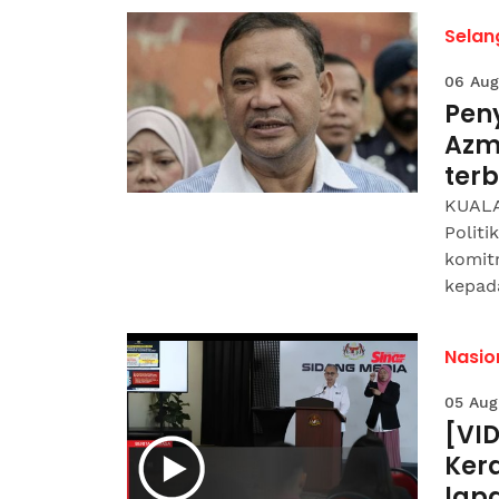
Selan
06 Aug
Pen
Azm
ter
KUALA
Polit
komit
kepad
Nasio
05 Aug
[VI
Ker
lap