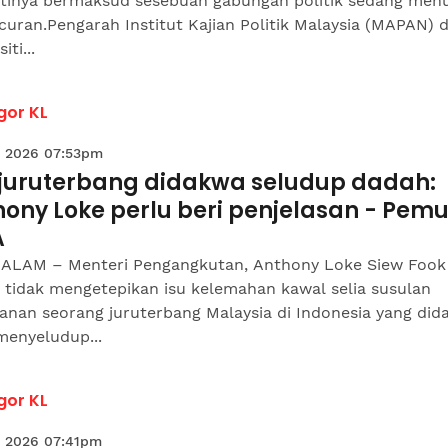
tinya bermaksud sesebuah gabungan politik sedang men
uran.Pengarah Institut Kajian Politik Malaysia (MAPAN) d
iti...
gor KL
 2026 07:53pm
 juruterbang didakwa seludup dadah:
hony Loke perlu beri penjelasan - Pem
A
ALAM – Menteri Pengangkutan, Anthony Loke Siew Fook
 tidak mengetepikan isu kelemahan kawal selia susulan
anan seorang juruterbang Malaysia di Indonesia yang did
menyeludup...
gor KL
 2026 07:41pm