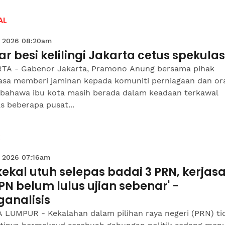
AL
 2026 08:20am
r besi kelilingi Jakarta cetus spekulas
TA - Gabenor Jakarta, Pramono Anung bersama pihak
asa memberi jaminan kepada komuniti perniagaan dan or
 bahawa ibu kota masih berada dalam keadaan terkawal
s beberapa pusat...
 2026 07:16am
kekal utuh selepas badai 3 PRN, kerja
N belum lulus ujian sebenar' -
ganalisis
 LUMPUR - Kekalahan dalam pilihan raya negeri (PRN) ti