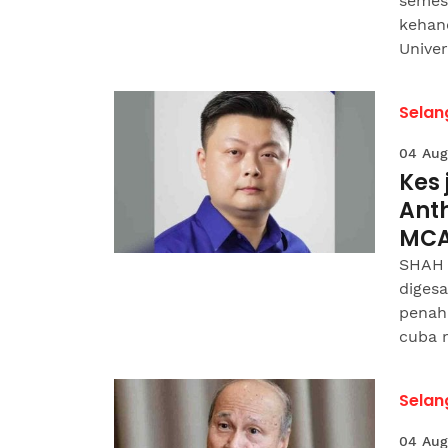
semes
kehanc
Univers
Selan
04 Aug
Kes
Ant
MC
SHAH 
digesa
penah
cuba 
Selan
04 Aug