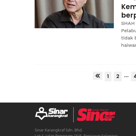
Kem
ber
SHAH 
Pelab
tidak
haiwan
...
1
2
Sinar Karangkraf Sdn. Bhd.
Lot 1, Jalan Renggam 15/5, Persiaran Selangor,