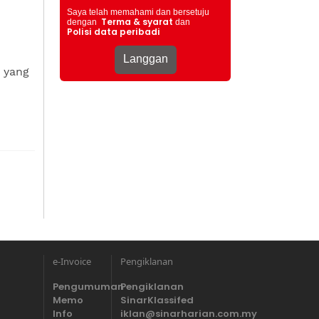
Saya telah memahami dan bersetuju
Terma & syarat
dengan
dan
Polisi data peribadi
 yang
e-Invoice
Pengiklanan
Pengumuman
Pengiklanan
Memo
SinarKlassifed
Info
iklan@sinarharian.com.my