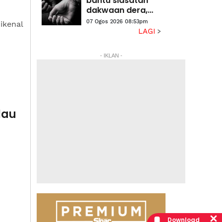
bantu siasatan
halaman
dakwaan dera,
gangguan
07 Ogos 2026 08:53pm
ikenal
seksual dua anak
LAGI
lelaki
- IKLAN -
lau
Download