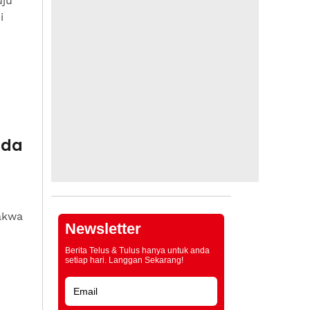
uju
i
uda
akwa
Newsletter
Berita Telus & Tulus hanya untuk anda
setiap hari. Langgan Sekarang!