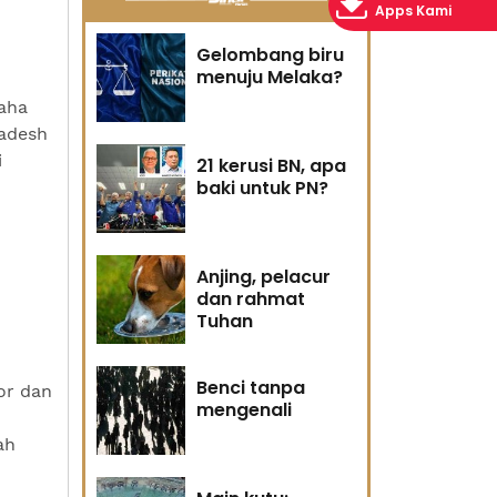
Apps Kami
Gelombang biru
menuju Melaka?
aha
ladesh
i
21 kerusi BN, apa
baki untuk PN?
Anjing, pelacur
dan rahmat
Tuhan
Benci tanpa
or dan
mengenali
ah