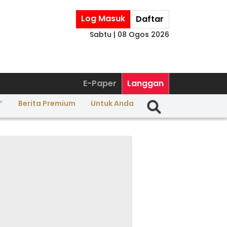
Log Masuk
Daftar
Sabtu | 08 Ogos 2026
E-Paper
Langgan
Berita Premium
Untuk Anda