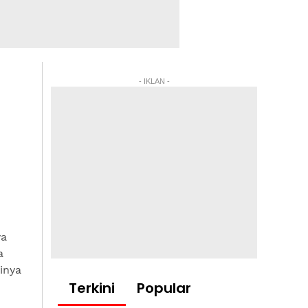
- IKLAN -
ya
a
inya
Terkini
Popular