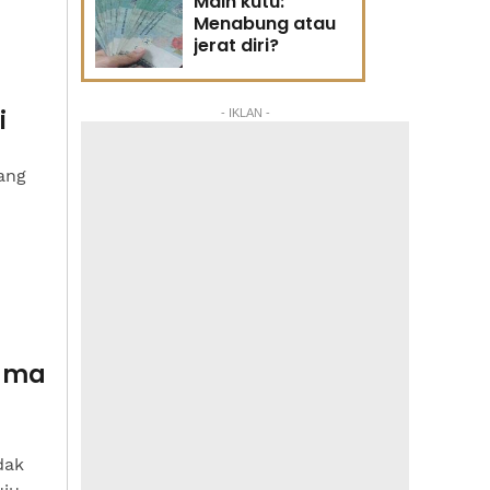
Main kutu:
Menabung atau
jerat diri?
i
- IKLAN -
ang
sama
dak