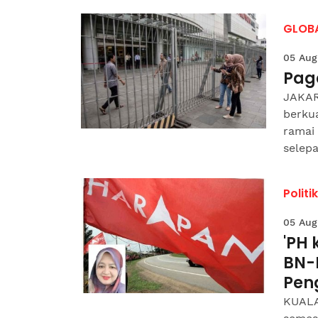
GLOB
05 Aug
Paga
JAKAR
berku
ramai
selepa
Politik
05 Aug
'PH 
BN-P
Pen
KUALA