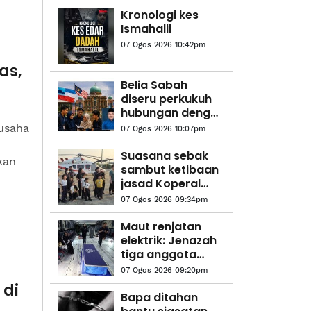
Kronologi kes
Ismahalil
07 Ogos 2026 10:42pm
as,
Belia Sabah
diseru perkukuh
hubungan dengan
Putrajaya
usaha
07 Ogos 2026 10:07pm
Suasana sebak
kan
sambut ketibaan
jasad Koperal
Teck Siong
07 Ogos 2026 09:34pm
Maut renjatan
elektrik: Jenazah
tiga anggota
polis
07 Ogos 2026 09:20pm
diterbangkan
 di
pulang ke
Bapa ditahan
kampung