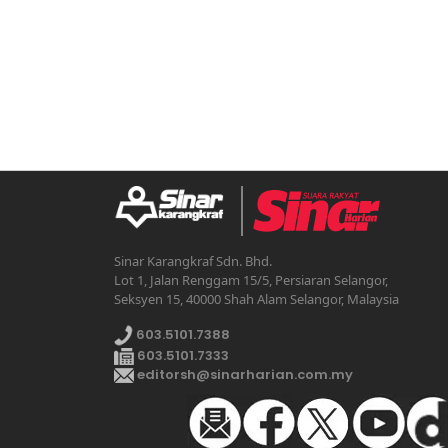
Sinar Karangkraf Sdn. Bhd.
Lot 1, Jalan Renggam 15/5, Persiaran Selangor,
Seksyen 15, 40000 Shah Alam Selangor, Malaysia
603.5101.7388
603.5101.7333
editorsh@sinarharian.com.my