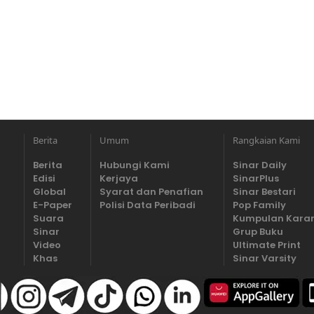
Berita
Umum
Rangkaian Kami
Berita
Hubungi Kami
Sinar Daily
Edisi
Kerjaya
SinarPlus
Global
Syarat dan Penafian
Sinar Bestari
E-Paper
Polisi Data Peribadi
Pop Family
Suara
Kumpulan Kara
Sinar
Grup Buku
Video
Ultimate Print
Khas
Sinar Varsity