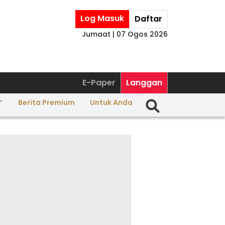
Log Masuk
Daftar
Jumaat | 07 Ogos 2026
E-Paper
Langgan
Berita Premium
Untuk Anda