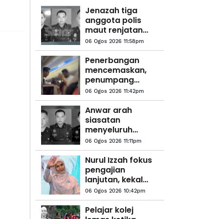
Jenazah tiga
anggota polis
maut renjatan
elektrik akan
06 Ogos 2026 11:58pm
dibawa pulang ke
kampung
Penerbangan
halaman
mencemaskan,
penumpang
didakwa cuba
06 Ogos 2026 11:42pm
buka pintu
kecemasan
Anwar arah
siasatan
menyeluruh
kejadian anggota
06 Ogos 2026 11:11pm
polis maut di
Beaufort
Nurul Izzah fokus
pengajian
lanjutan, kekal
sebagai anggota
06 Ogos 2026 10:42pm
PKR
Pelajar kolej