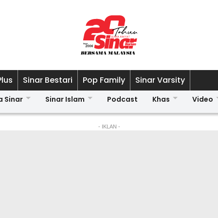
Plus
Sinar Bestari
Pop Family
Sinar Varsity
a Sinar
Sinar Islam
Podcast
Khas
Video
- IKLAN -