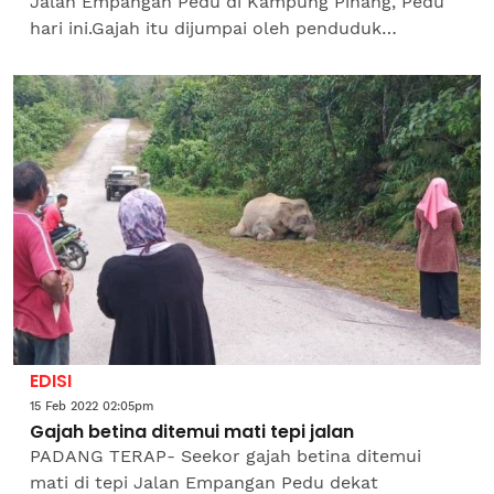
Jalan Empangan Pedu di Kampung Pinang, Pedu
hari ini.Gajah itu dijumpai oleh penduduk
kampung yang keluar menoreh getah sebelum
menghubungi Jabatan...
EDISI
15 Feb 2022 02:05pm
Gajah betina ditemui mati tepi jalan
PADANG TERAP- Seekor gajah betina ditemui
mati di tepi Jalan Empangan Pedu dekat