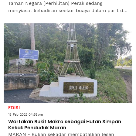
Taman Negara (Perhilitan) Perak sedang
menyiasat kehadiran seekor buaya dalam parit di
sebuah kebun sawit di Kuala Kurau, dekat sini
sepertimana ditularkan...
EDISI
18 Feb 2022 04:58pm
Wartakan Bukit Makro sebagai Hutan Simpan
Kekal: Penduduk Maran
MARAN - Bukan sekadar membatalkan lesen