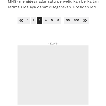
(MNS) menggesa agar satu penyelidikan berkaitan
Harimau Malaya dapat disegerakan. Presiden MNS,
Profesor Dr Ahmad Ismail berkata, penyelidikan
itu...
...
3
1
2
4
5
6
99
100
- IKLAN -