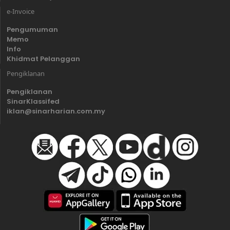
e-Invoice
Pengumuman
Memo
Info
Khidmat Pelanggan
Pengiklanan
Pengiklanan
SinarKlassifed
iklan@sinarharian.com.my