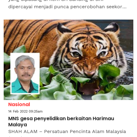
dipercayai menjadi punca pencerobohan seekor
gajah seperti video tular pada Isnin. Video
berdurasi 2 minit 50...
Nasional
14 Feb 2022 09:25am
MNS gesa penyelidikan berkaitan Harimau
Malaya
SHAH ALAM – Persatuan Pencinta Alam Malaysia