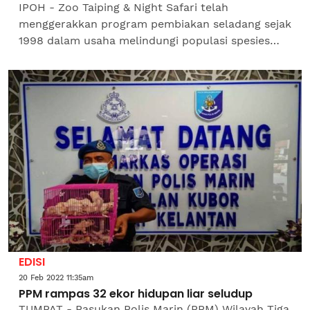
IPOH - Zoo Taiping & Night Safari telah
menggerakkan program pembiakan seladang sejak
1998 dalam usaha melindungi populasi spesies
terancam itu. Pengarahnya, Dr Kevin Lazarus
berkata, program dengan...
EDISI
20 Feb 2022 11:35am
PPM rampas 32 ekor hidupan liar seludup
TUMPAT - Pasukan Polis Marin (PPM) Wilayah Tiga