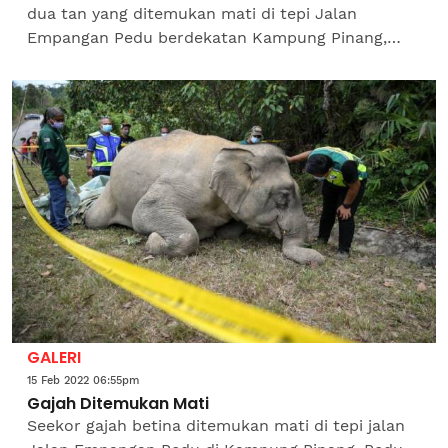
dua tan yang ditemukan mati di tepi Jalan
Empangan Pedu berdekatan Kampung Pinang,
Pedu di Padang Terap pada Selasa disyaki
termakan baja...
GALERI
15 Feb 2022 06:55pm
Gajah Ditemukan Mati
Seekor gajah betina ditemukan mati di tepi jalan