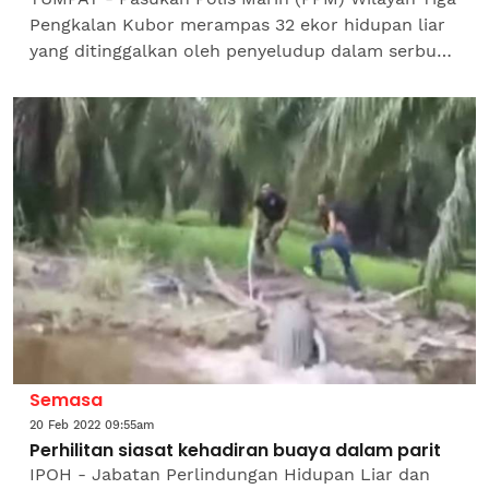
Pengkalan Kubor merampas 32 ekor hidupan liar
yang ditinggalkan oleh penyeludup dalam serbuan
di pangkalan haram Kebun, Sungai Mentua di sini
pada...
Semasa
20 Feb 2022 09:55am
Perhilitan siasat kehadiran buaya dalam parit
IPOH - Jabatan Perlindungan Hidupan Liar dan