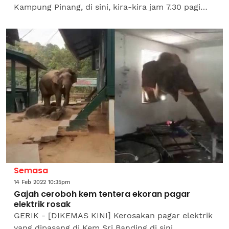
Kampung Pinang, di sini, kira-kira jam 7.30 pagi
pada Selasa. Penduduk kampung yang mahu
dikenali sebagai Lan, 35,...
Semasa
14 Feb 2022 10:35pm
Gajah ceroboh kem tentera ekoran pagar
elektrik rosak
GERIK - [DIKEMAS KINI] Kerosakan pagar elektrik
yang dipasang di Kem Sri Banding di sini