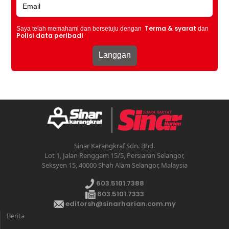
Terma & syarat
Saya telah memahami dan bersetuju dengan
dan
Polisi data peribadi
Sinar Karangkraf Sdn. Bhd.
Lot 1, Jalan Renggam 15/5, Persiaran Selangor,
Seksyen 15, 40000 Shah Alam Selangor, Malaysia
603.5101.7388
603.5101.7333
editorsh@sinarharian.com.my
Berita