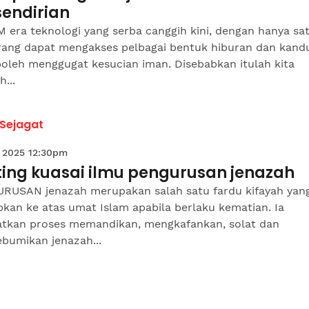
sendirian
era teknologi yang serba canggih kini, dengan hanya satu
rang dapat mengakses pelbagai bentuk hiburan dan kan
boleh menggugat kesucian iman. Disebabkan itulah kita
h...
 Sejagat
 2025 12:30pm
ting kuasai ilmu pengurusan jenazah
RUSAN jenazah merupakan salah satu fardu kifayah yan
bkan ke atas umat Islam apabila berlaku kematian. Ia
atkan proses memandikan, mengkafankan, solat dan
bumikan jenazah...