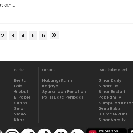
tkan...
2
3
4
5
6
Berita
Umum
Rangkaian Kami
Berita
Hubungi Kami
Sinar Daily
Edisi
Kerjaya
SinarPlus
Global
Syarat dan Penafian
Sinar Bestari
E-Paper
Polisi Data Peribadi
Pop Family
Suara
Kumpulan Kara
Sinar
Grup Buku
Video
Ultimate Print
Khas
Sinar Varsity