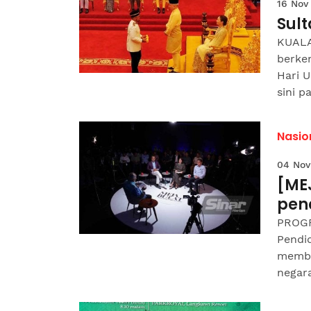
16 Nov
Sult
KUALA
berke
Hari U
sini pa
Nasio
04 Nov
[ME
pen
PROGR
Pendid
membi
negara