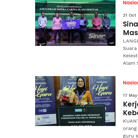
Nasio
21 Oct
Sin
Mas
LANGK
Suara
Keles
Alam S
Nasio
17 May
Kerj
Keb
KUANT
orang
guru s