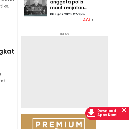
anggota polis
tika
maut renjatan
elektrik akan
06 Ogos 2026 11:58pm
dibawa pulang ke
LAGI
kampung
halaman
- IKLAN -
gkat
n
kat
Download
Apps Kami