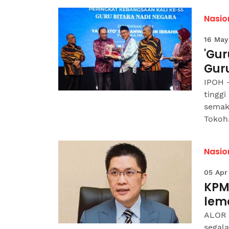
Nasio
16 May
'Gu
Gur
IPOH 
tinggi
semak
Tokoh.
Nasio
05 Apr
KPM
lem
ALOR 
segal