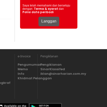
Saya telah memahami dan bersetuju
Terma & syarat
dengan
dan
Polisi data peribadi
e-Invoice
Pengiklanan
Pengumuman
Pengiklanan
Memo
SinarKlassifed
Info
iklan@sinarharian.com.my
Khidmat Pelanggan
ngkraf