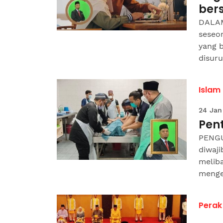
ber
DALAM 
seseo
yang 
disuru
Islam
24 Jan
Pen
PENGU
diwaji
melib
menge
Perak