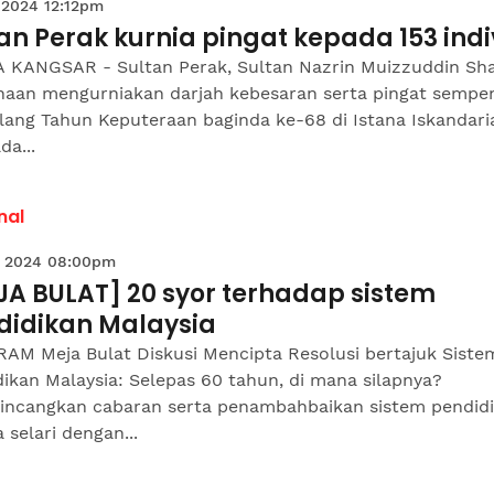
 2024 12:12pm
an Perak kurnia pingat kepada 153 indi
 KANGSAR - Sultan Perak, Sultan Nazrin Muizzuddin Sh
naan mengurniakan darjah kebesaran serta pingat sempe
lang Tahun Keputeraan baginda ke-68 di Istana Iskandari
da...
nal
 2024 08:00pm
JA BULAT] 20 syor terhadap sistem
didikan Malaysia
AM Meja Bulat Diskusi Mencipta Resolusi bertajuk Siste
ikan Malaysia: Selepas 60 tahun, di mana silapnya?
ncangkan cabaran serta penambahbaikan sistem pendid
 selari dengan...