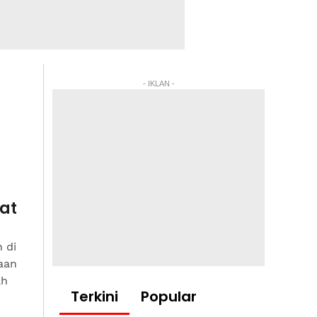
- IKLAN -
kat
 di
aan
ah
Terkini
Popular