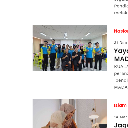
Pendi
melaku
Nasio
31 Dec
Yay
MAD
KUALA
peran
pendi
MADAN
Islam
14 Mar
Jag