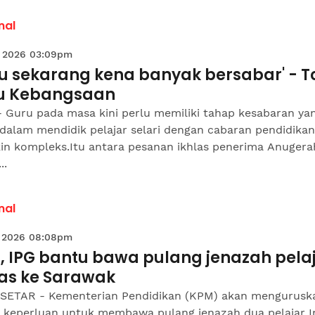
nal
 2026 03:09pm
ru sekarang kena banyak bersabar' - T
u Kebangsaan
- Guru pada masa kini perlu memiliki tahap kesabaran ya
 dalam mendidik pelajar selari dengan cabaran pendidika
in kompleks.Itu antara pesanan ikhlas penerima Anugera
..
nal
 2026 08:08pm
, IPG bantu bawa pulang jenazah pela
as ke Sarawak
SETAR - Kementerian Pendidikan (KPM) akan mengurusk
a keperluan untuk membawa pulang jenazah dua pelajar In