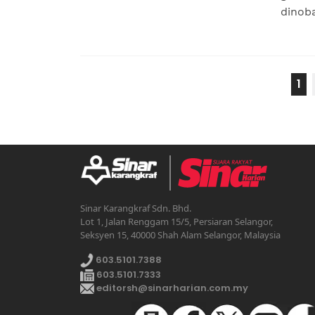
dinoba
1
Sinar Karangkraf Sdn. Bhd.
Lot 1, Jalan Renggam 15/5, Persiaran Selangor,
Seksyen 15, 40000 Shah Alam Selangor, Malaysia
603.5101.7388
603.5101.7333
editorsh@sinarharian.com.my