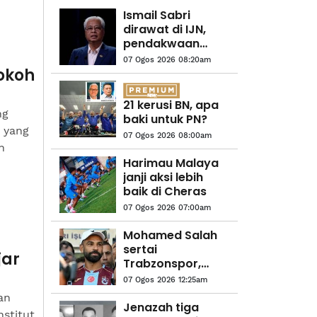
Ismail Sabri
dirawat di IJN,
pendakwaan
masih belum
07 Ogos 2026 08:20am
ditetapkan
okoh
21 kerusi BN, apa
ng
baki untuk PN?
n yang
07 Ogos 2026 08:00am
h
Harimau Malaya
janji aksi lebih
baik di Cheras
07 Ogos 2026 07:00am
Mohamed Salah
sertai
jar
Trabzonspor,
terima €17 juta
07 Ogos 2026 12:25am
semusim
an
Jenazah tiga
stitut