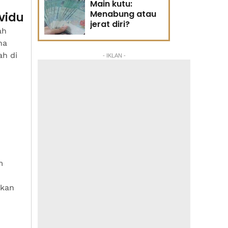
Main kutu:
Menabung atau
vidu
jerat diri?
ah
na
ah di
- IKLAN -
m
ikan