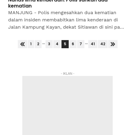
kematian
MANJUNG - Polis mengesahkan dua kematian
dalam insiden membabitkan lima kenderaan di
Jalan Kampung Kayan, dekat Sitiawan di sini pada
Rabu.Mangsa maut dikenal pasti sebagai Aida
Zuriana Abdullah, 40,...
...
...
5
1
2
3
4
6
7
41
42
- IKLAN -