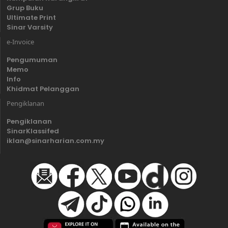
Grup Buku
Ultimate Print
Sinar Varsity
e-Invoice
Pengumuman
Memo
Info
Khidmat Pelanggan
Pengiklanan
Pengiklanan
SinarKlassifed
iklan@sinarharian.com.my