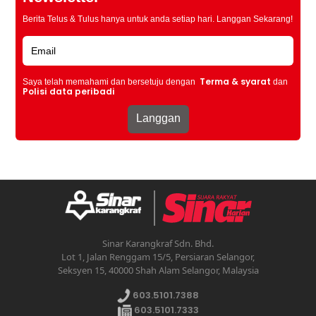
Berita Telus & Tulus hanya untuk anda setiap hari. Langgan Sekarang!
Terma & syarat
Saya telah memahami dan bersetuju dengan
dan
Polisi data peribadi
Sinar Karangkraf Sdn. Bhd.
Lot 1, Jalan Renggam 15/5, Persiaran Selangor,
Seksyen 15, 40000 Shah Alam Selangor, Malaysia
603.5101.7388
603.5101.7333