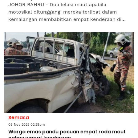
JOHOR BAHRU - Dua lelaki maut apabila
motosikal ditunggangi mereka terlibat dalam
kemalangan membabitkan empat kenderaan di
KM133.7 Lebuhraya Utara Selatan, arah utara
dekat Muar malam tadi.Ketua...
Semasa
08 Nov 2025 02:29pm
Warga emas pandu pacuan empat roda maut
nahas empat kenderaan