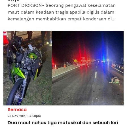
PORT DICKSON- Seorang pengawal keselamatan
maut dalam keadaan tragis apabila digilis dalam
kemalangan membabitkan empat kenderaan di
Kilometer 29 Lebuhraya Seremban-Port Dickson,
pada Jumaat.Kejadian...
Semasa
23 Nov 2025 04:50pm
Dua maut nahas tiga motosikal dan sebuah lori