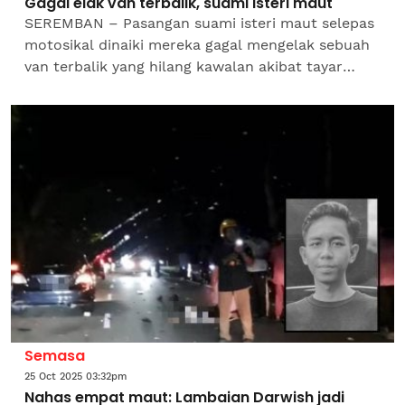
Gagal elak van terbalik, suami isteri maut
SEREMBAN – Pasangan suami isteri maut selepas
motosikal dinaiki mereka gagal mengelak sebuah
van terbalik yang hilang kawalan akibat tayar
pecah di Kilometer 11.5 Lebuhraya Seremban–Port
Dickson...
Semasa
25 Oct 2025 03:32pm
Nahas empat maut: Lambaian Darwish jadi