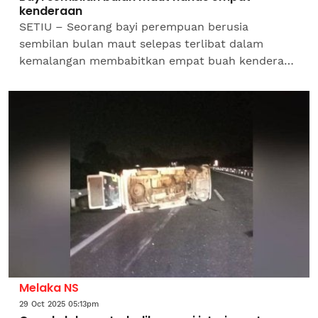
kenderaan
SETIU – Seorang bayi perempuan berusia
sembilan bulan maut selepas terlibat dalam
kemalangan membabitkan empat buah kenderaan
di Kilometer 79, Jalan Kuala Terengganu–Kota
Bharu berhampiran Kampung...
Melaka NS
29 Oct 2025 05:13pm