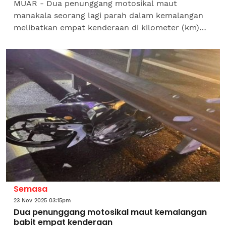
MUAR - Dua penunggang motosikal maut
manakala seorang lagi parah dalam kemalangan
melibatkan empat kenderaan di kilometer (km)
133.7 Lebuhraya Utara-Selatan arah utara, lewat
malam Ahad.Ketua Polis...
Semasa
23 Nov 2025 03:15pm
Dua penunggang motosikal maut kemalangan
babit empat kenderaan