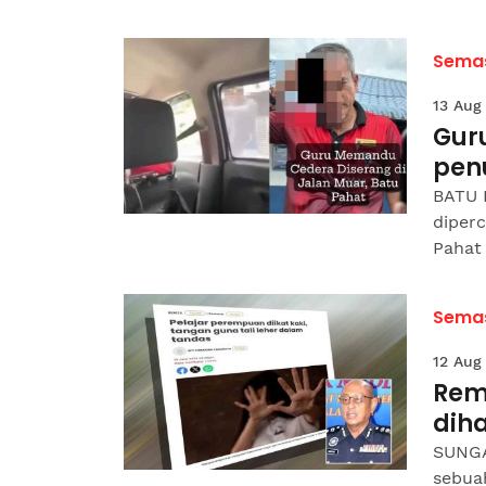
Sema
13 Aug
Gur
pen
BATU 
diperc
Pahat 
Sema
12 Aug
Rema
dih
SUNGAI
sebua