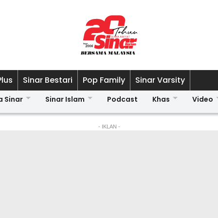
Plus
Sinar Bestari
Pop Family
Sinar Varsity
a Sinar
Sinar Islam
Podcast
Khas
Video
- IKLAN -