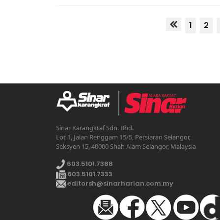
1
2
Sinar Karangkraf Sdn. Bhd.
Lot 1, Jalan Renggam 15/5, Persiaran Selangor,
Seksyen 15, 40000 Shah Alam Selangor, Malaysia
603.5101.7388
603.5101.7333
editorsh@sinarharian.com.my