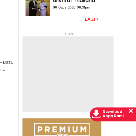
diiktiraf Thailand
06 Ogos 2026 06:31pm
LAGI
- IKLAN -
r–Batu
...
Download
Apps Kami
i