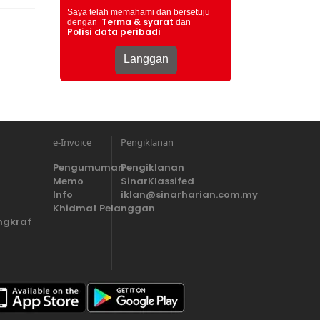
Saya telah memahami dan bersetuju
Terma & syarat
dengan
dan
Polisi data peribadi
e-Invoice
Pengiklanan
Pengumuman
Pengiklanan
Memo
SinarKlassifed
Info
iklan@sinarharian.com.my
Khidmat Pelanggan
ngkraf