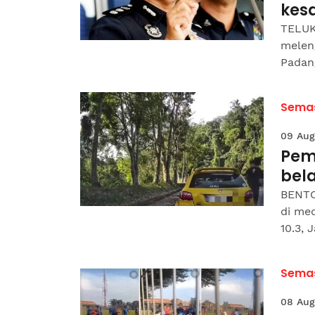
kesa
TELUK 
melen
Padang
Sema
09 Aug
Pem
bel
BENTO
di med
10.3, 
Sema
08 Aug