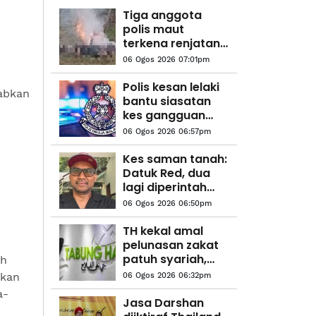
Tiga anggota
polis maut
terkena renjatan
elektrik
06 Ogos 2026 07:01pm
Polis kesan lelaki
abkan
bantu siasatan
kes gangguan
seksual pelajar
06 Ogos 2026 06:57pm
Tingkatan Satu
Kes saman tanah:
Datuk Red, dua
lagi diperintah
bayar RM1.4 juta
06 Ogos 2026 06:50pm
kepada 17
pembeli
TH kekal amal
pelunasan zakat
patuh syariah,
ah
penjelasan Mufti
akan
06 Ogos 2026 06:32pm
Pahang bantu
a-
tingkat
Jasa Darshan
kefahaman