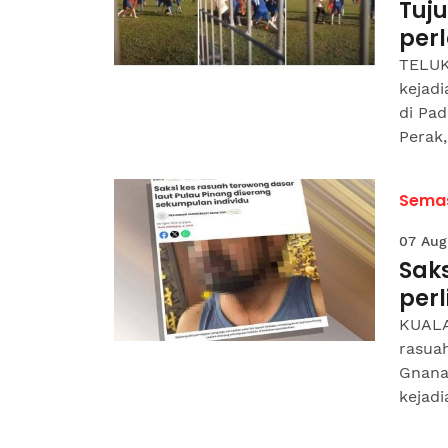
Tuju
per
TELUK 
kejad
di Pad
Perak,.
Sema
07 Aug
Sak
per
KUALA
rasua
Gnana
kejadi