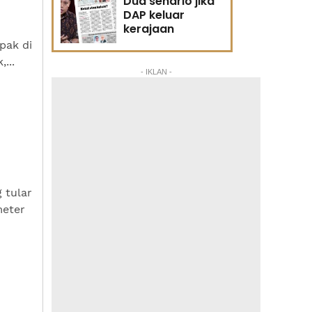
Dua senario jika
DAP keluar
kerajaan
pak di
...
- IKLAN -
 tular
meter