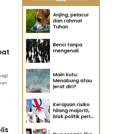
Anjing, pelacur
dan rahmat
Tuhan
Benci tanpa
mengenali
bat
Main kutu:
bagi
Menabung atau
han
jerat diri?
Kerajaan risiko
hilang majoriti,
blok politik perlu
runding semula
lis