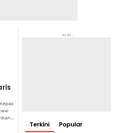
- IKLAN -
aris
elepas
awai
kan...
Terkini
Popular