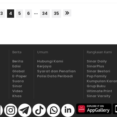
...
3
4
5
6
34
35
Berita
Umum
Rangkaian Kami
Berita
Hubungi Kami
Sinar Daily
Edisi
Kerjaya
SinarPlus
Global
Syarat dan Penafian
Sinar Bestari
E-Paper
Polisi Data Peribadi
Pop Family
Suara
Kumpulan Kara
Sinar
Grup Buku
Video
Ultimate Print
Khas
Sinar Varsity