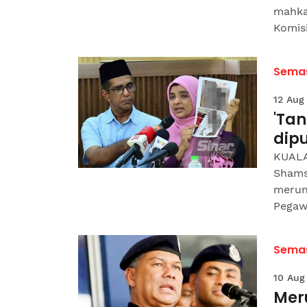
mahka
Komisi
Sema
12 Aug
'Ta
dipu
KUALA
Shamsu
merun
Pegawa
Sema
10 Aug
Meru