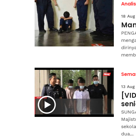
Analis
18 Aug
Man
PENGA
menga
diriny
membuk
Sema
13 Aug
[VID
seni
SUNGA
Majis
sekola
dua...