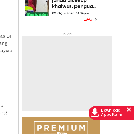
janda dicekup
khalwat, penguat
kuasa temui 'ubat
09 Ogos 2026 01:34pm
kuat' dan kondom
LAGI
- IKLAN -
as B1
ang
aysia
di
Download
tang
Apps Kami