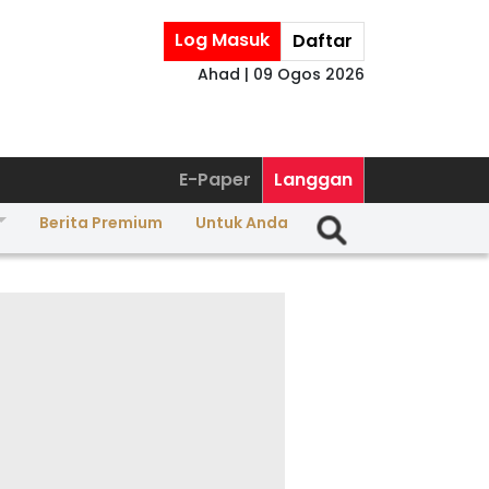
Log Masuk
Daftar
Ahad | 09 Ogos 2026
E-Paper
Langgan
Berita Premium
Untuk Anda