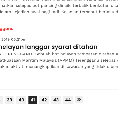
matkan selepas bot pancing dinaiki terbalik berikutan dil
dalam kejadian awal pagi tadi. Kejadian tersebut berlaku di
ngganu
 2019 06:21pm
 nelayan langgar syarat ditahan
 TERENGGANU- Sebuah bot nelayan tempatan ditahan A
atkuasaan Maritim Malaysia (APMM) Terengganu selepas d
ukan aktiviti menangkap ikan di kawasan yang tidak dibe
8
39
40
41
42
43
44