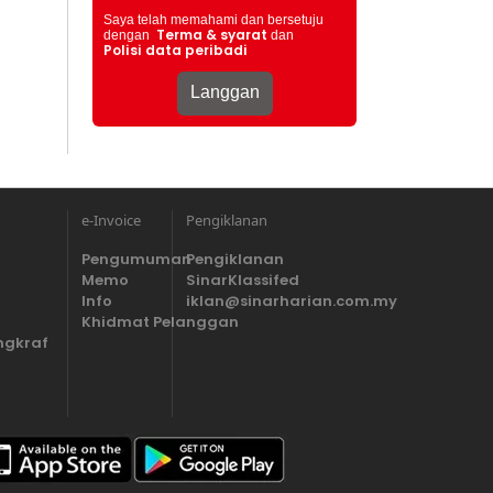
Saya telah memahami dan bersetuju
Terma & syarat
dengan
dan
Polisi data peribadi
e-Invoice
Pengiklanan
Pengumuman
Pengiklanan
Memo
SinarKlassifed
Info
iklan@sinarharian.com.my
Khidmat Pelanggan
ngkraf