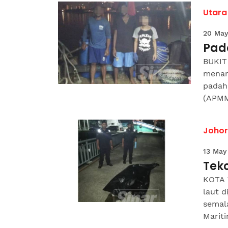
Utara
20 May
Pad
BUKIT
menan
padah
(APMM)
Johor
13 May
Tek
KOTA 
laut d
semal
Mariti