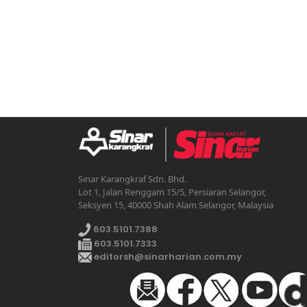
Sinar Karangkraf Sdn. Bhd.
Lot 1, Jalan Renggam 15/5, Persiaran Selangor,
Seksyen 15, 40000 Shah Alam Selangor, Malaysia
603.5101.7388
603.5101.7333
editorsh@sinarharian.com.my