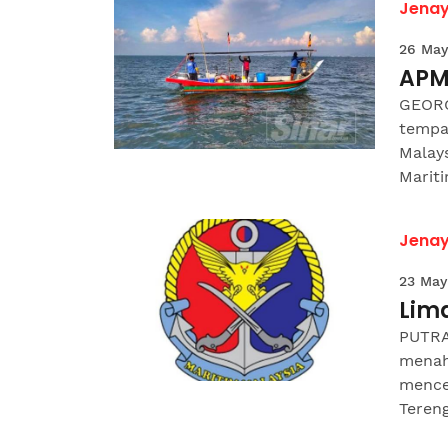
Jena
26 May
APM
GEORG
tempa
Malay
Mariti
Jena
23 May
Lim
PUTRA
menah
mence
Tereng