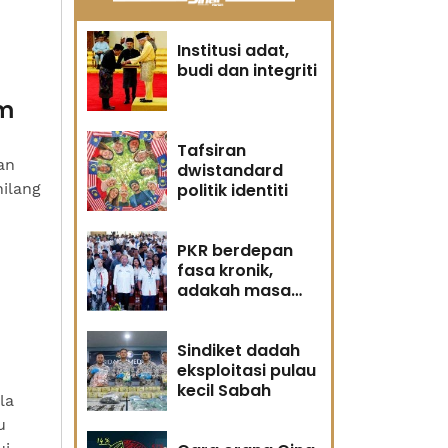
Institusi adat,
budi dan integriti
am
Tafsiran
an
dwistandard
hilang
politik identiti
PKR berdepan
fasa kronik,
adakah masa
masih memihak
Anwar?
Sindiket dadah
eksploitasi pulau
kecil Sabah
la
u