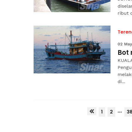
disela
ribut 
Tere
02 May
Bot
KUALA
Pengu
melak
di...
...
1
2
3