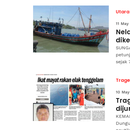
Utara
11 May
Nel
dik
SUNGA
petunj
sejak 
Trage
10 May
Tra
dij
KEMAM
Dungun