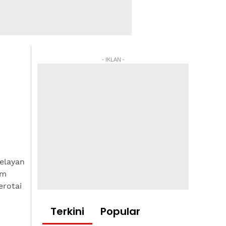
- IKLAN -
elayan
am
erotai
Terkini
Popular