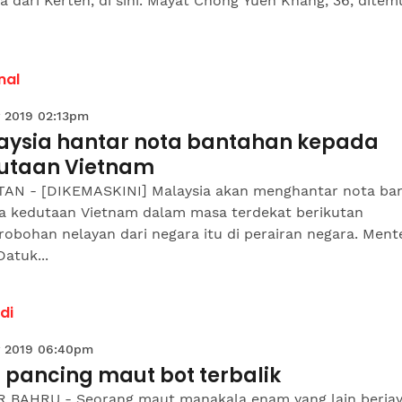
a dari Kerteh, di sini. Mayat Chong Yuen Khang, 36, ditem
nal
 2019 02:13pm
aysia hantar nota bantahan kepada
utaan Vietnam
AN - [DIKEMASKINI] Malaysia akan menghantar nota ba
a kedutaan Vietnam dalam masa terdekat berikutan
obohan nelayan dari negara itu di perairan negara. Mente
Datuk...
di
 2019 06:40pm
 pancing maut bot terbalik
 BAHRU - Seorang maut manakala enam yang lain berja