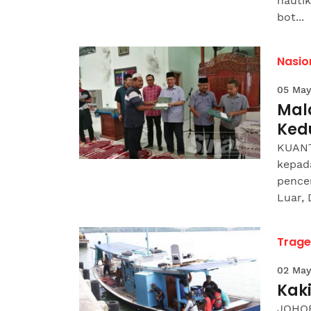
nautik
bot...
Nasio
05 May
Mal
Ked
KUANT
kepad
pencer
Luar, 
Trage
02 May
Kaki
JOHOR