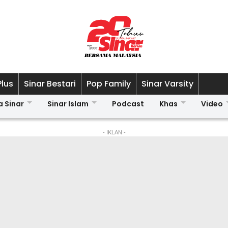
Plus
Sinar Bestari
Pop Family
Sinar Varsity
a Sinar
Sinar Islam
Podcast
Khas
Video
- IKLAN -