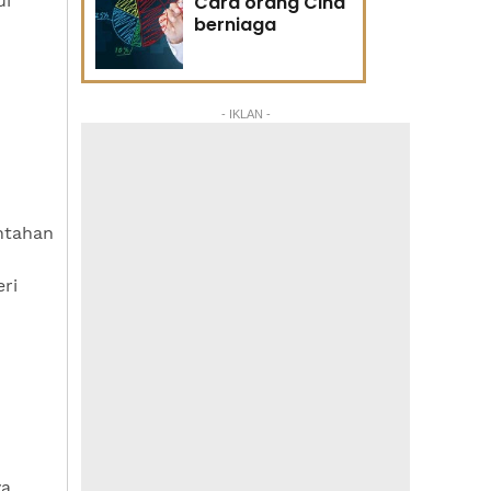
ui
Cara orang Cina
berniaga
- IKLAN -
ntahan
ri
ya