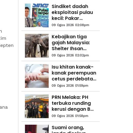
Sindiket dadah
eksploitasi pulau
kecil: Pakar
kriminologi
09 Ogos 2026 02:08pm
cadang 3
n
tindakan segera
Kebajikan tiga
tim
gajah Malaysia:
Kepten
Shelter Ihsan
mahu MPT
09 Ogos 2026 02:02pm
kemuka bukti,
benarkan
Isu khitan kanak-
pemeriksaan
kanak perempuan
bebas
cetus perdebatan
pakar perubatan,
09 Ogos 2026 01:59pm
warganet
PRN Melaka: PH
terbuka runding
ana
kerusi dengan BN,
parti lain - Adly
09 Ogos 2026 01:58pm
Suami orang,