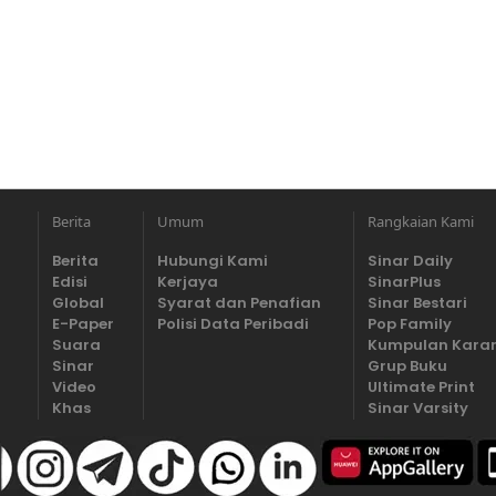
Berita
Umum
Rangkaian Kami
Berita
Hubungi Kami
Sinar Daily
Edisi
Kerjaya
SinarPlus
Global
Syarat dan Penafian
Sinar Bestari
E-Paper
Polisi Data Peribadi
Pop Family
Suara
Kumpulan Kara
Sinar
Grup Buku
Video
Ultimate Print
Khas
Sinar Varsity