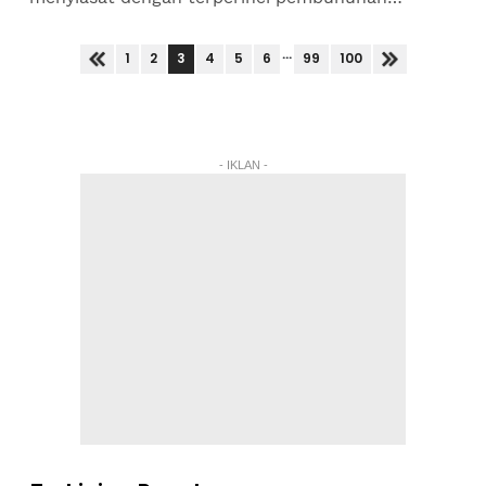
seorang ketua komuniti Rohingya yang ditembak
mati di sebuah kem pelarian...
...
3
1
2
4
5
6
99
100
- IKLAN -