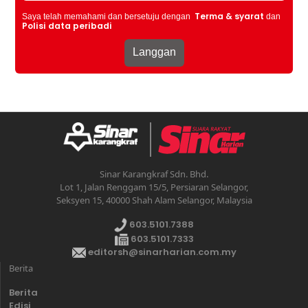
Terma & syarat
Saya telah memahami dan bersetuju dengan
dan
Polisi data peribadi
Sinar Karangkraf Sdn. Bhd.
Lot 1, Jalan Renggam 15/5, Persiaran Selangor,
Seksyen 15, 40000 Shah Alam Selangor, Malaysia
603.5101.7388
603.5101.7333
editorsh@sinarharian.com.my
Berita
Berita
Edisi