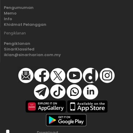
Pengumuman
Memo
Info
Khidmat Pelanggan
Pengiklanan
Pengiklanan
SinarKlassifed
iklan@sinarharian.com.my
Download