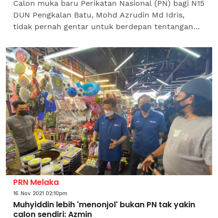
Calon muka baru Perikatan Nasional (PN) bagi N15
DUN Pengkalan Batu, Mohd Azrudin Md Idris,
tidak pernah gentar untuk berdepan tentangan
lima penjuru pada Pilihan Raya Negeri (PRN)
Melaka,...
PRN Melaka
16 Nov 2021 02:10pm
Muhyiddin lebih 'menonjol' bukan PN tak yakin
calon sendiri: Azmin