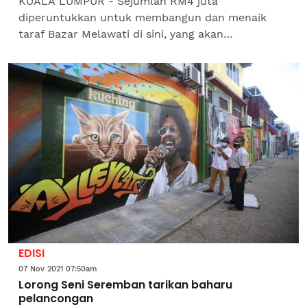
KUALA LUMPUR - Sejumlah RM4 juta
diperuntukkan untuk membangun dan menaik
taraf Bazar Melawati di sini, yang akan
memanfaatkan 81 penjaja dan peniaga kecil sekali
gus memberi keselesaan kepada...
EDISI
07 Nov 2021 07:50am
Lorong Seni Seremban tarikan baharu
pelancongan