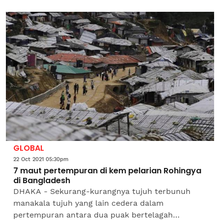
perniagaan mereka yang terkesan akibat
pandemik Covid-19. Skim yang...
GLOBAL
22 Oct 2021 05:30pm
7 maut pertempuran di kem pelarian Rohingya
di Bangladesh
DHAKA - Sekurang-kurangnya tujuh terbunuh
manakala tujuh yang lain cedera dalam
pertempuran antara dua puak bertelagah