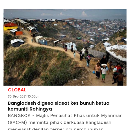
membabitkan pelarian Rohingya di sebuah kem di
Cox's Bazar, Bangladesh pada...
GLOBAL
30 Sep 2021 10:05pm
Bangladesh digesa siasat kes bunuh ketua
komuniti Rohingya
BANGKOK - Majlis Penasihat Khas untuk Myanmar
(SAC-M) meminta pihak berkuasa Bangladesh
menyiasat dengan terperinci pembunuhan