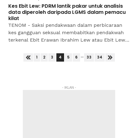
Kes Ebit Lew: PDRM lantik pakar untuk analisis
data diperoleh daripada LGMS dalam pemacu
kilat
TENOM - Saksi pendakwaan dalam perbicaraan
kes gangguan seksual membabitkan pendakwah
terkenal Ebit Erawan Ibrahim Lew atau Ebit Lew
memberitahu Mahkamah Majistret di sini bahawa
Unit Forensik Polis...
...
4
1
2
3
5
6
33
34
- IKLAN -