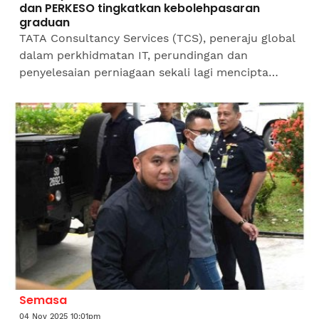
dan PERKESO tingkatkan kebolehpasaran
graduan
TATA Consultancy Services (TCS), peneraju global
dalam perkhidmatan IT, perundingan dan
penyelesaian perniagaan sekali lagi mencipta
impak besar melalui program KodeMyFuture
sebuah inisiatif bertujuan...
Semasa
04 Nov 2025 10:01pm