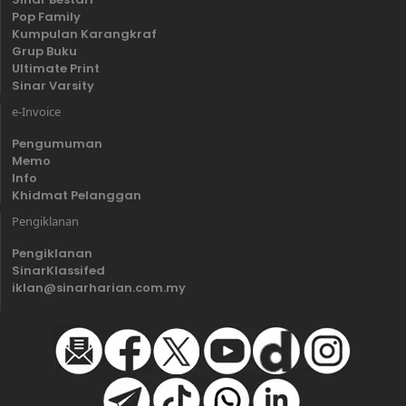
Pop Family
Kumpulan Karangkraf
Grup Buku
Ultimate Print
Sinar Varsity
e-Invoice
Pengumuman
Memo
Info
Khidmat Pelanggan
Pengiklanan
Pengiklanan
SinarKlassifed
iklan@sinarharian.com.my