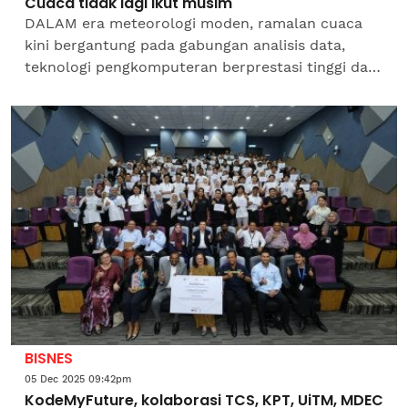
Cuaca tidak lagi ikut musim
DALAM era meteorologi moden, ramalan cuaca
kini bergantung pada gabungan analisis data,
teknologi pengkomputeran berprestasi tinggi dan
kefahaman mendalam terhadap atmosfera
tropika.Dalam beberapa...
BISNES
05 Dec 2025 09:42pm
KodeMyFuture, kolaborasi TCS, KPT, UiTM, MDEC