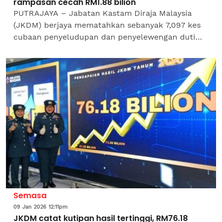
rampasan cecah RM1.88 bilion
PUTRAJAYA – Jabatan Kastam Diraja Malaysia
(JKDM) berjaya mematahkan sebanyak 7,097 kes
cubaan penyeludupan dan penyelewengan duti
serta cukai kastam sepanjang tahun 2025, dengan
nilai rampasan...
Semasa
09 Jan 2026 12:11pm
JKDM catat kutipan hasil tertinggi, RM76.18