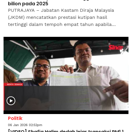
bilion pada 2025
PUTRAJAYA – Jabatan Kastam Diraja Malaysia
(JKDM) mencatatkan prestasi kutipan hasil
tertinggi dalam tempoh empat tahun apabila
merekodkan kutipan keseluruhan berjumlah
RM76.18 bilion sepanjang...
Politik
06 Jan 2026 02:52pm
[VIDEO] Shafiq Halim dedah lejar transaksi RM1.1