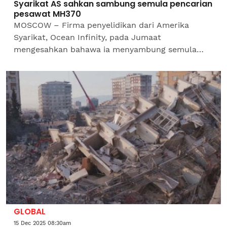
Syarikat AS sahkan sambung semula pencarian
pesawat MH370
MOSCOW – Firma penyelidikan dari Amerika
Syarikat, Ocean Infinity, pada Jumaat
mengesahkan bahawa ia menyambung semula
pencarian pesawat Malaysia Airlines Penerbangan
MH370 yang hilang pada 2014,...
GLOBAL
15 Dec 2025 08:30am