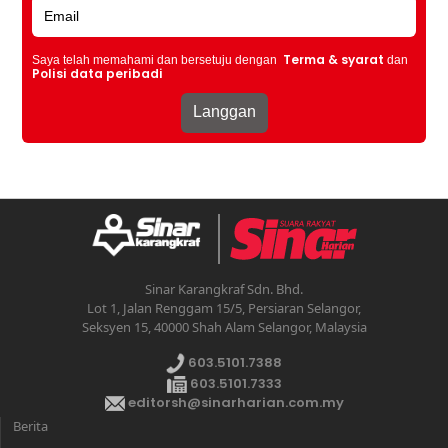
Terma & syarat
Saya telah memahami dan bersetuju dengan
dan
Polisi data peribadi
Sinar Karangkraf Sdn. Bhd.
Lot 1, Jalan Renggam 15/5, Persiaran Selangor,
Seksyen 15, 40000 Shah Alam Selangor, Malaysia
603.5101.7388
603.5101.7333
editorsh@sinarharian.com.my
Berita