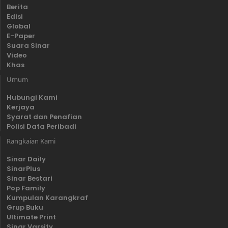
Berita
Edisi
Global
E-Paper
Suara Sinar
Video
Khas
Umum
Hubungi Kami
Kerjaya
Syarat dan Penafian
Polisi Data Peribadi
Rangkaian Kami
Sinar Daily
SinarPlus
Sinar Bestari
Pop Family
Kumpulan Karangkraf
Grup Buku
Ultimate Print
Sinar Varsity