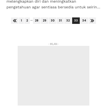
melengkapkan diri dan meningkatkan
pengetahuan agar sentiasa bersedia untuk seiring
dengan perubahan semasa, kata Menteri Hal
Ehwal Ekonomi, Datuk Seri Mohamed Azmin...
...
33
1
2
28
29
30
31
32
34
- IKLAN -