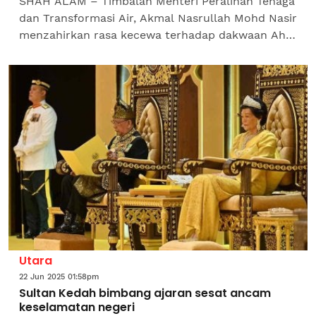
SHAH ALAM – Timbalan Menteri Peralihan Tenaga
dan Transformasi Air, Akmal Nasrullah Mohd Nasir
menzahirkan rasa kecewa terhadap dakwaan Ahli
Parlimen Pasir Mas, Ahmad Fadhli Shaari
berkaitan kiraan...
Utara
22 Jun 2025 01:58pm
Sultan Kedah bimbang ajaran sesat ancam
keselamatan negeri