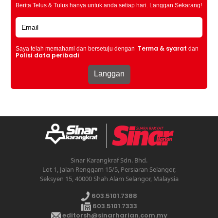
Berita Telus & Tulus hanya untuk anda setiap hari. Langgan Sekarang!
Terma & syarat
Saya telah memahami dan bersetuju dengan
dan
Polisi data peribadi
Sinar Karangkraf Sdn. Bhd.
Lot 1, Jalan Renggam 15/5, Persiaran Selangor,
Seksyen 15, 40000 Shah Alam Selangor, Malaysia
603.5101.7388
603.5101.7333
editorsh@sinarharian.com.my