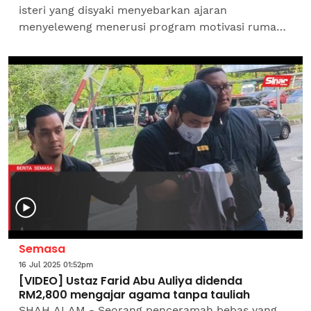
isteri yang disyaki menyebarkan ajaran
menyeleweng menerusi program motivasi rumah
tangga menimbulkan keresahan awam, khususnya
umat Islam di negara...
Semasa
16 Jul 2025 01:52pm
[VIDEO] Ustaz Farid Abu Auliya didenda
RM2,800 mengajar agama tanpa tauliah
SHAH ALAM - Seorang penceramah bebas yang