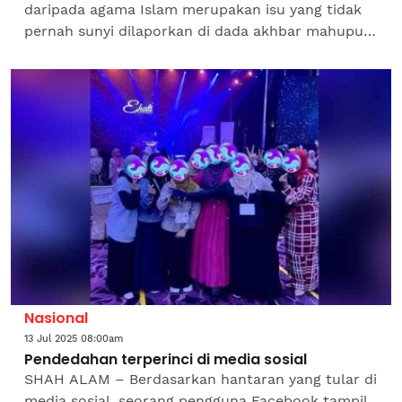
daripada agama Islam merupakan isu yang tidak
pernah sunyi dilaporkan di dada akhbar mahupun
media dalam talian.Ada sahaja isu yang
menggemparkan berkait dengan...
Nasional
13 Jul 2025 08:00am
Pendedahan terperinci di media sosial
SHAH ALAM – Berdasarkan hantaran yang tular di
media sosial, seorang pengguna Facebook tampil