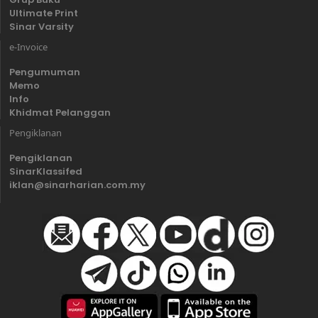
Ultimate Print
Sinar Varsity
e-Invoice
Pengumuman
Memo
Info
Khidmat Pelanggan
Pengiklanan
Pengiklanan
SinarKlassifed
iklan@sinarharian.com.my