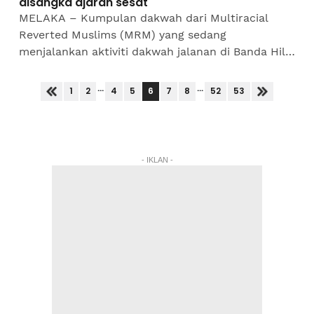
disangka ajaran sesat
MELAKA – Kumpulan dakwah dari Multiracial
Reverted Muslims (MRM) yang sedang
menjalankan aktiviti dakwah jalanan di Banda Hilir
pada Ahad lalu terpaksa memberhentikan sesi
tersebut selepas didakwa...
...
...
6
1
2
4
5
7
8
52
53
- IKLAN -