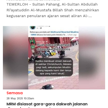
TEMERLOH - Sultan Pahang, Al-Sultan Abdullah
Ri’ayatuddin Al-Mustafa Billah Shah menzahirkan
kegusaran penularan ajaran sesat aliran Al-
Ahmadiah yang dikesan berlaku di daerah ini.Titah
baginda,...
Semasa
28 May 2025 10:33am
MRM disiasat gara-gara dakwah jalanan