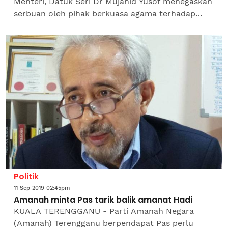
Menteri, Datuk Seri Dr Mujahid Yusof menegaskan
serbuan oleh pihak berkuasa agama terhadap
kumpulan pengikut Syiah mengikut prosedur
operasi standard...
Politik
11 Sep 2019 02:45pm
Amanah minta Pas tarik balik amanat Hadi
KUALA TERENGGANU - Parti Amanah Negara
(Amanah) Terengganu berpendapat Pas perlu