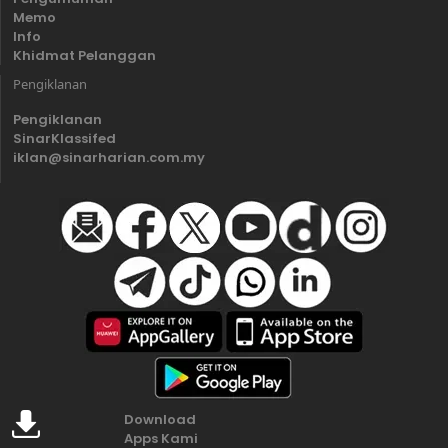
Memo
Info
Khidmat Pelanggan
Pengiklanan
Pengiklanan
SinarKlassifed
iklan@sinarharian.com.my
Download
Apps Kami