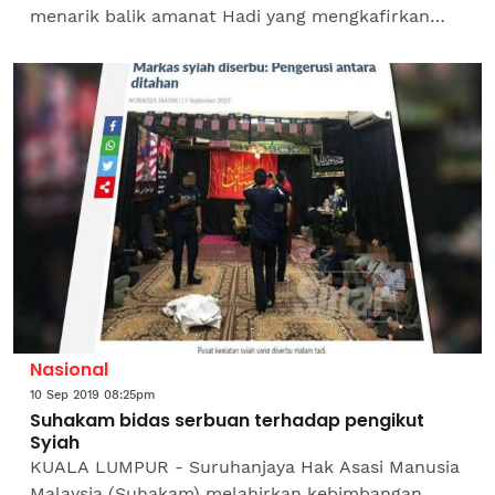
menarik balik amanat Hadi yang mengkafirkan
UMNO manakala UMNO pula perlu menarik balik
tuduhan Pas sebagai sebuah...
Nasional
10 Sep 2019 08:25pm
Suhakam bidas serbuan terhadap pengikut
Syiah
KUALA LUMPUR - Suruhanjaya Hak Asasi Manusia
Malaysia (Suhakam) melahirkan kebimbangan