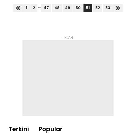
dengan akidah serta...
...
51
1
2
47
48
49
50
52
53
- IKLAN -
Terkini
Popular