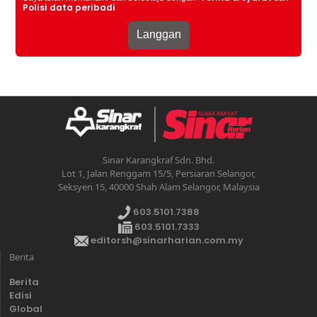
Polisi data peribadi
Sinar Karangkraf Sdn. Bhd.
Lot 1, Jalan Renggam 15/5, Persiaran Selangor,
Seksyen 15, 40000 Shah Alam Selangor, Malaysia
603.5101.7388
603.5101.7333
editorsh@sinarharian.com.my
Berita
Berita
Edisi
Global