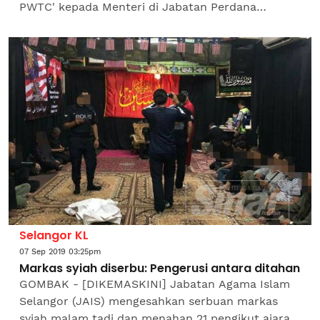
PWTC' kepada Menteri di Jabatan Perdana
Menteri, Datuk Seri Dr Mujahid Yusof Rawa yang
dimuat naik dalam...
Selangor KL
07 Sep 2019 03:25pm
Markas syiah diserbu: Pengerusi antara ditahan
GOMBAK - [DIKEMASKINI] Jabatan Agama Islam
Selangor (JAIS) mengesahkan serbuan markas
syiah malam tadi dan menahan 21 pengikut ajaran