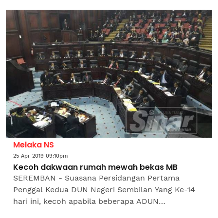
ASWJ seperti Khawarij dan Syiah," tegas Mudir
Madrasah Ribat...
Melaka NS
25 Apr 2019 09:10pm
Kecoh dakwaan rumah mewah bekas MB
SEREMBAN - Suasana Persidangan Pertama
Penggal Kedua DUN Negeri Sembilan Yang Ke-14
hari ini, kecoh apabila beberapa ADUN
pembangkang meminta Ismail Ahmad (PH-Labu)