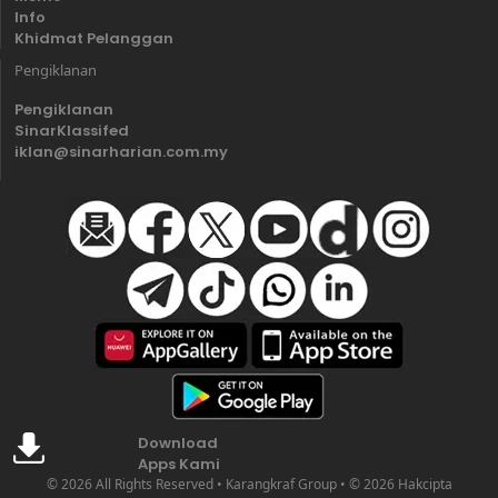
Info
Khidmat Pelanggan
Pengiklanan
Pengiklanan
SinarKlassifed
iklan@sinarharian.com.my
Download
Apps Kami
© 2026 All Rights Reserved • Karangkraf Group • © 2026 Hakcipta