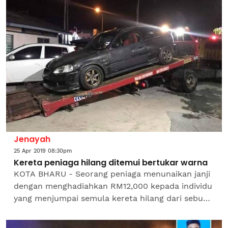
Setiausahanya, Lim Lip Eng berkata,...
Jenayah
25 Apr 2019 08:30pm
Kereta peniaga hilang ditemui bertukar warna
KOTA BHARU - Seorang peniaga menunaikan janji
dengan menghadiahkan RM12,000 kepada individu
yang menjumpai semula kereta hilang dari sebuah
apartmen di Sri Cemerlang, Kota Bharu, dua
minggu...