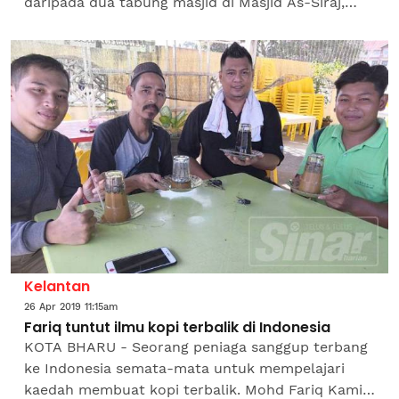
daripada dua tabung masjid di Masjid As-Siraj,
Kampung Batu 23, Sungai Nibong, di sini, kelmarin.
Siak Masjid...
Kelantan
26 Apr 2019 11:15am
Fariq tuntut ilmu kopi terbalik di Indonesia
KOTA BHARU - Seorang peniaga sanggup terbang
ke Indonesia semata-mata untuk mempelajari
kaedah membuat kopi terbalik. Mohd Fariq Kamil