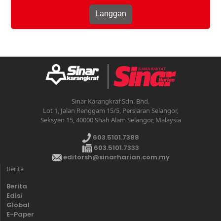
Sinar Karangkraf Sdn. Bhd.
Lot 1, Jalan Renggam 15/5, Persiaran Selangor,
Seksyen 15, 40000 Shah Alam Selangor, Malaysia
603.5101.7388
603.5101.7333
editorsh@sinarharian.com.my
Berita
Berita
Edisi
Global
E-Paper