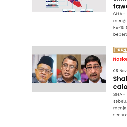
taw
SHAH 
menge
ke-15
beber
Nasio
05 Nov
Shah
cal
SHAH 
sebelu
menja
secara.