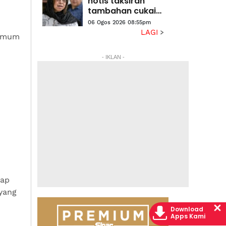
notis taksiran
tambahan cukai
RM313.8 juta
06 Ogos 2026 08:55pm
terhadap Na'imah
LAGI
 Umum
- IKLAN -
tap
 yang
Download
Apps Kami