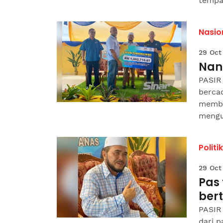
tempat
Nasio
29 Oct
Nan
PASIR
berca
memba
mengu
Politik
29 Oct
Pas
ber
PASIR
dari p