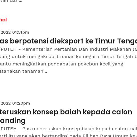
an dan...
nal
 2022 01:51pm
as berpotensi dieksport ke Timur Teng
 PUTEH - Kementerian Pertanian Dan Industri Makanan (
dang untuk mengeksport nanas ke negara Timur Tengah b
ntu meningkatkan pendapatan pekebun kecil yang
sahakan tanaman...
 2022 01:20pm
 teruskan konsep baiah kepada calon
tanding
 PUTEH - Pas meneruskan konsep baiah kepada calon-ca
arti itu yang akan bertanding pada Pilihan Raya Umum ke