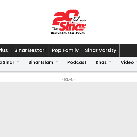
Plus
Sinar Bestari
Pop Family
Sinar Varsity
a Sinar
Sinar Islam
Podcast
Khas
Video
- IKLAN -