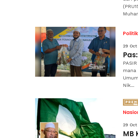
(PRU15
Muham
Politik
29 Oct
Pas:
PASIR
mana i
Umum k
Nik...
Nasio
29 Oct
MB 