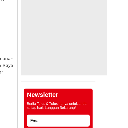
 mana-
n Raya
Dr
Newsletter
Berita Telus & Tulus hanya untuk anda
setiap hari. Langgan Sekarang!