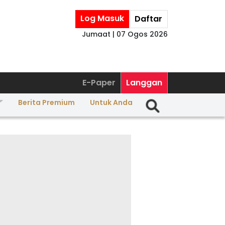
Log Masuk
Daftar
Jumaat | 07 Ogos 2026
E-Paper
Langgan
Berita Premium
Untuk Anda