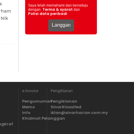
k
Saya telah memahami dan bersetuju
Terma & syarat
dengan
dan
arham
Polisi data peribadi
 Nik
e-Invoice
Pengiklanan
Pengumuman
Pengiklanan
Memo
SinarKlassifed
Info
iklan@sinarharian.com.my
Khidmat Pelanggan
ngkraf