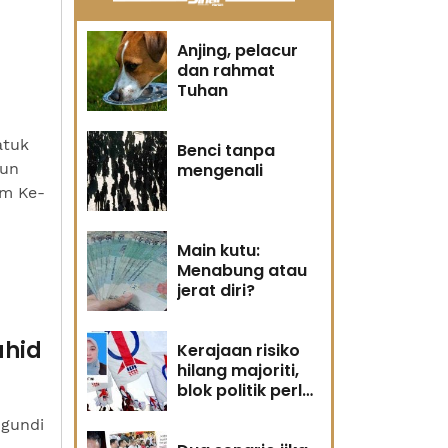
Anjing, pelacur
dan rahmat
Tuhan
atuk
Benci tanpa
pun
mengenali
um Ke-
Main kutu:
Menabung atau
jerat diri?
ahid
Kerajaan risiko
hilang majoriti,
blok politik perlu
runding semula
ngundi