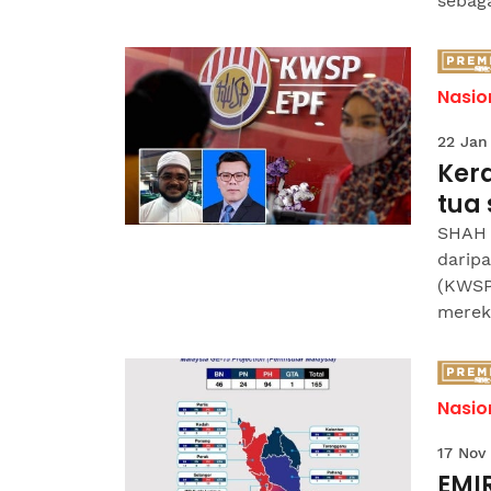
sebagai
Nasio
22 Jan
Kera
tua
SHAH 
darip
(KWSP
merek
Nasio
17 Nov
EMIR