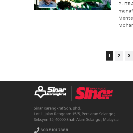
PUTRA
menaf
Mente
Moham
1
2
3
Sinar Karangkraf Sdn. Bhd.
Lot 1, Jalan Renggam 15/5, Persiaran Selangor,
Seksyen 15, 40000 Shah Alam Selangor, Malaysia
603.5101.7388