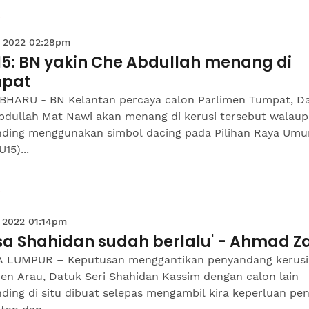
 2022 02:28pm
15: BN yakin Che Abdullah menang di
pat
BHARU - BN Kelantan percaya calon Parlimen Tumpat, D
bdullah Mat Nawi akan menang di kerusi tersebut walau
nding menggunakan simbol dacing pada Pilihan Raya Um
15)...
 2022 01:14pm
sa Shahidan sudah berlalu' - Ahmad Z
 LUMPUR – Keputusan menggantikan penyandang kerusi
men Arau, Datuk Seri Shahidan Kassim dengan calon lain
ding di situ dibuat selepas mengambil kira keperluan pe