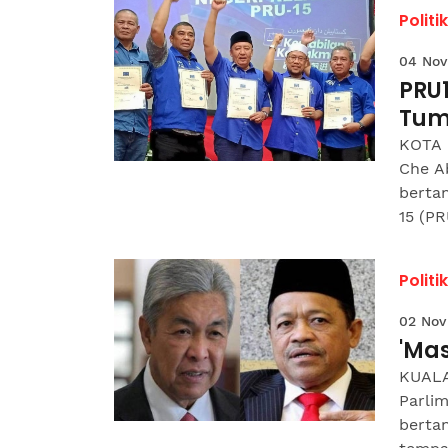
Politik
04 Nov
PRU
Tum
KOTA 
Che A
berta
15 (PRU
Politik
02 Nov
'Ma
KUALA
Parli
bertan