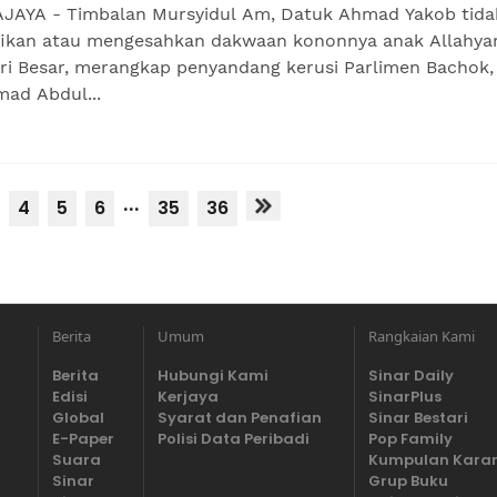
JAYA - Timbalan Mursyidul Am, Datuk Ahmad Yakob tida
ikan atau mengesahkan dakwaan kononnya anak Allahy
ri Besar, merangkap penyandang kerusi Parlimen Bachok,
ad Abdul...
...
4
5
6
35
36
Berita
Umum
Rangkaian Kami
Berita
Hubungi Kami
Sinar Daily
Edisi
Kerjaya
SinarPlus
Global
Syarat dan Penafian
Sinar Bestari
E-Paper
Polisi Data Peribadi
Pop Family
Suara
Kumpulan Kara
Sinar
Grup Buku