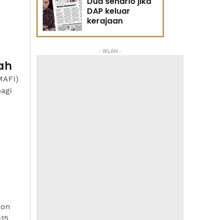
Dua senario jika
DAP keluar
kerajaan
- IKLAN -
ah
MAFI)
agi
lon
-15