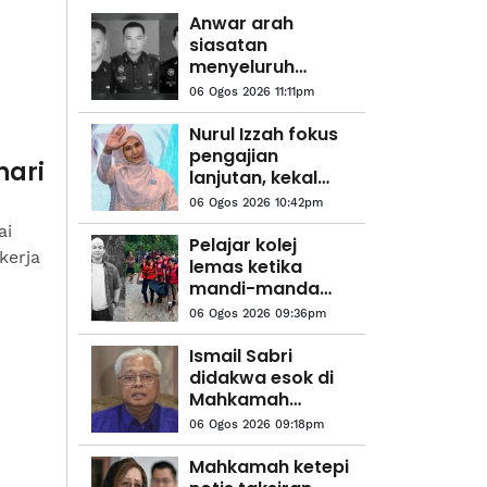
Anwar arah
siasatan
menyeluruh
kejadian anggota
06 Ogos 2026 11:11pm
polis maut di
Beaufort
Nurul Izzah fokus
pengajian
hari
lanjutan, kekal
sebagai anggota
06 Ogos 2026 10:42pm
PKR
ai
Pelajar kolej
kerja
lemas ketika
mandi-manda
bersama
06 Ogos 2026 09:36pm
sembilan rakan
Ismail Sabri
didakwa esok di
Mahkamah
Sesyen Kuala
06 Ogos 2026 09:18pm
Lumpur
Mahkamah ketepi