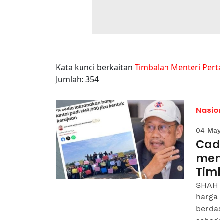
Kata kunci berkaitan
Timbalan Menteri Pert
Jumlah: 354
Nasio
04 May
Cad
meny
Tim
SHAH 
harga 
berda