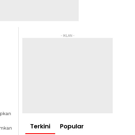
- IKLAN -
apkan
Terkini
Popular
umkan