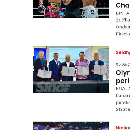
Cha
BINTA
Zulfi
Ondas
Ekseku
Selan
05 Aug
Oly
per
KUALA
bahar
pendi
Strate
Nasio