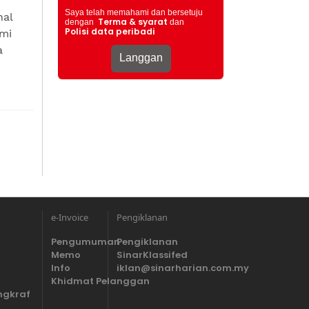
Saya telah memahami dan bersetuju
nal
Terma & syarat
dengan
dan
Polisi data peribadi
emi
a
e-Invoice
Pengiklanan
Pengumuman
Pengiklanan
Memo
SinarKlassifed
Info
iklan@sinarharian.com.my
Khidmat Pelanggan
ngkraf