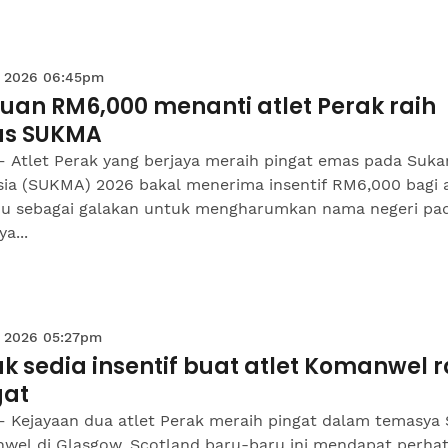
 2026 06:45pm
uan RM6,000 menanti atlet Perak raih
s SUKMA
– Atlet Perak yang berjaya meraih pingat emas pada Suka
sia (SUKMA) 2026 bakal menerima insentif RM6,000 bagi 
idu sebagai galakan untuk mengharumkan nama negeri pa
a...
 2026 05:27pm
k sedia insentif buat atlet Komanwel r
gat
– Kejayaan dua atlet Perak meraih pingat dalam temasya
wel di Glasgow, Scotland baru-baru ini mendapat perhat