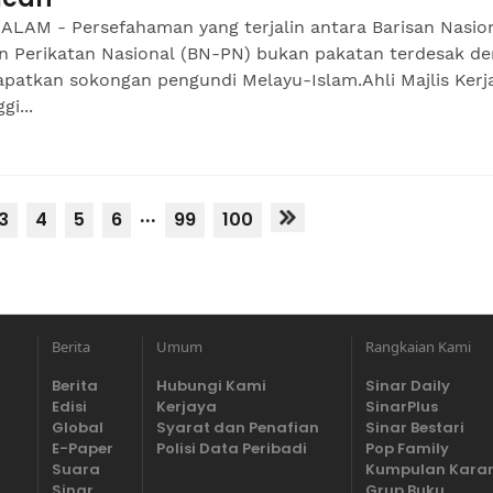
ALAM - Persefahaman yang terjalin antara Barisan Nasio
n Perikatan Nasional (BN-PN) bukan pakatan terdesak d
patkan sokongan pengundi Melayu-Islam.Ahli Majlis Kerj
gi...
...
3
4
5
6
99
100
Berita
Umum
Rangkaian Kami
Berita
Hubungi Kami
Sinar Daily
Edisi
Kerjaya
SinarPlus
Global
Syarat dan Penafian
Sinar Bestari
E-Paper
Polisi Data Peribadi
Pop Family
Suara
Kumpulan Kara
Sinar
Grup Buku