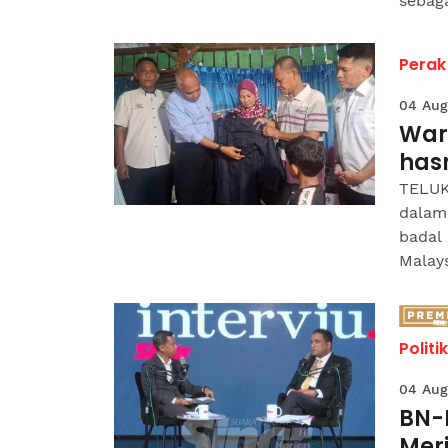
sebagai
Perak
04 Aug
War
hasr
TELUK
dalam
badal
Malays
Politik
04 Aug
BN-
Mer