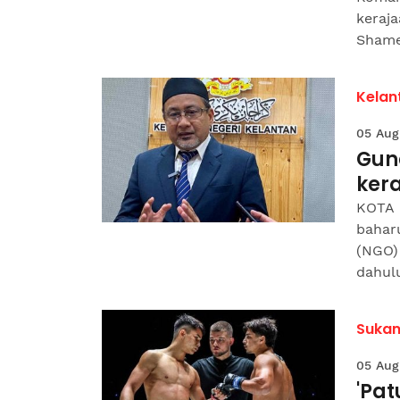
keraja
Shamee
Kelan
05 Aug
Gun
kera
KOTA 
bahar
(NGO)
dahulu
Suka
05 Aug
'Pa