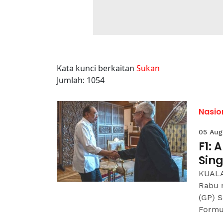
Kata kunci berkaitan
Sukan
Jumlah: 1054
Nasio
05 Aug
F1:
Sing
KUALA
Rabu 
(GP) 
Formul