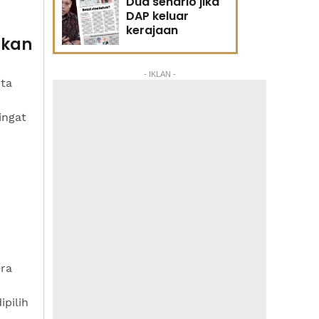
Dua senario jika
DAP keluar
kerajaan
ukan
- IKLAN -
uta
ingat
era
ipilih