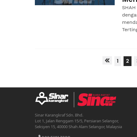
SHAH 
denga
menda
Terting
1
2
Sinar Karangkraf Sdn. Bhd.
Lot 1, Jalan Renggam 15/5, Persiaran Selangor,
Seksyen 15, 40000 Shah Alam Selangor, Malaysia