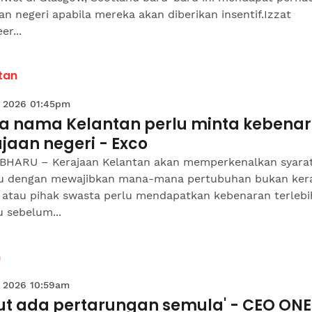
an negeri apabila mereka akan diberikan insentif.Izzat
r...
tan
 2026 01:45pm
a nama Kelantan perlu minta kebena
jaan negeri - Exco
BHARU – Kerajaan Kelantan akan memperkenalkan syara
u dengan mewajibkan mana-mana pertubuhan bukan ker
 atau pihak swasta perlu mendapatkan kebenaran terlebi
 sebelum...
n
 2026 10:59am
tut ada pertarungan semula' - CEO ONE