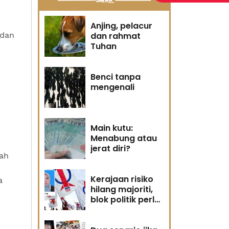
Anjing, pelacur
adan
dan rahmat
Tuhan
Benci tanpa
mengenali
Main kutu:
Menabung atau
jerat diri?
ah
Kerajaan risiko
a
hilang majoriti,
blok politik perlu
runding semula