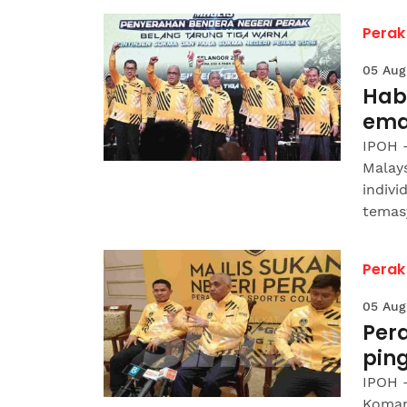
Perak
05 Aug
Hab
ema
IPOH 
Malay
indiv
temasy
Perak
05 Aug
Pera
pin
IPOH 
Koman