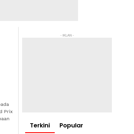
- IKLAN -
pada
 Prix
baan
Terkini
Popular