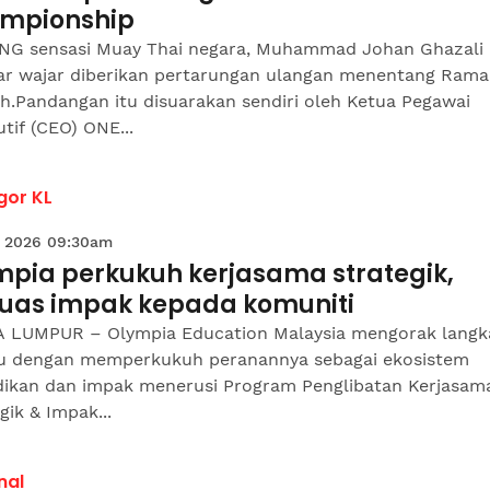
mpionship
NG sensasi Muay Thai negara, Muhammad Johan Ghazali
kar wajar diberikan pertarungan ulangan menentang Ram
h.Pandangan itu disuarakan sendiri oleh Ketua Pegawai
tif (CEO) ONE...
gor KL
 2026 09:30am
mpia perkukuh kerjasama strategik,
luas impak kepada komuniti
 LUMPUR – Olympia Education Malaysia mengorak langk
u dengan memperkukuh peranannya sebagai ekosistem
dikan dan impak menerusi Program Penglibatan Kerjasam
gik & Impak...
nal