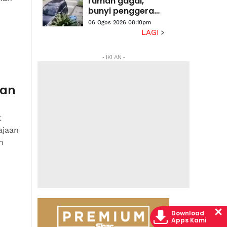
rumah gagal,
bunyi penggera
kejutkan penghuni
06 Ogos 2026 08:10pm
LAGI
- IKLAN -
ran
t
ajaan
h
Download
Apps Kami