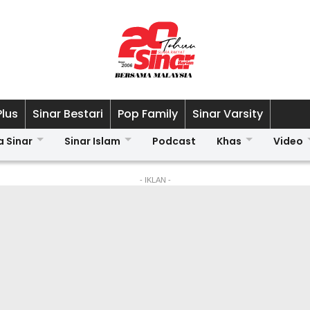
Plus
Sinar Bestari
Pop Family
Sinar Varsity
a Sinar
Sinar Islam
Podcast
Khas
Video
- IKLAN -