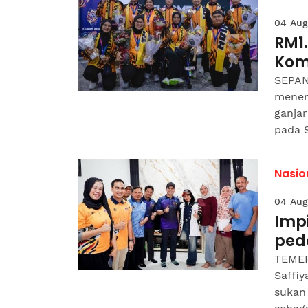
04 Aug
RM1.
Kom
SEPAN
mener
ganjar
pada S
Nasio
04 Aug
Impi
ped
TEMER
Saffi
sukan 