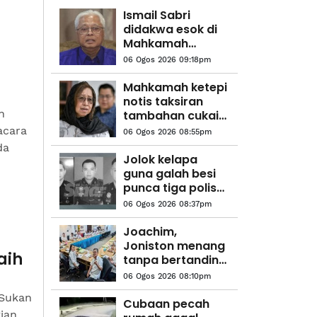
Ismail Sabri
didakwa esok di
Mahkamah
Sesyen Kuala
06 Ogos 2026 09:18pm
Lumpur
Mahkamah ketepi
notis taksiran
n
tambahan cukai
RM313.8 juta
acara
06 Ogos 2026 08:55pm
terhadap Na'imah
da
Jolok kelapa
guna galah besi
punca tiga polis
maut terkena
06 Ogos 2026 08:37pm
renjatan elektrik
Joachim,
Joniston menang
aih
tanpa bertanding
Presiden,
06 Ogos 2026 08:10pm
Timbalan
 Sukan
Presiden PBS
Cubaan pecah
ian