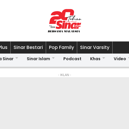
Plus
Sinar Bestari
Pop Family
Sinar Varsity
a Sinar
Sinar Islam
Podcast
Khas
Video
- IKLAN -