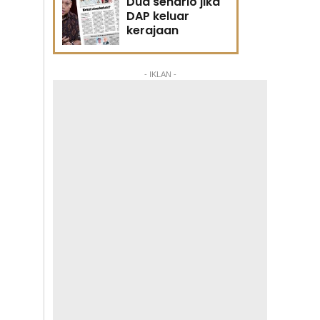
Dua senario jika
DAP keluar
kerajaan
- IKLAN -