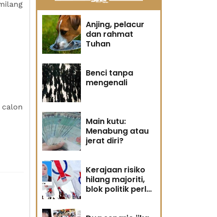
milang
Anjing, pelacur
dan rahmat
Tuhan
Benci tanpa
mengenali
 calon
Main kutu:
Menabung atau
jerat diri?
Kerajaan risiko
hilang majoriti,
blok politik perlu
runding semula