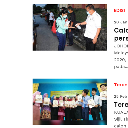
EDISI
20 Jan
Calo
per
JOHOR
Malays
2020,
pada..
Tere
25 Feb
Ter
KUALA
Sijil 
calon 