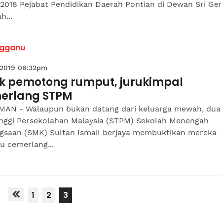
 2018 Pejabat Pendidikan Daerah Pontian di Dewan Sri Ge
h...
ngganu
 2019 06:32pm
k pemotong rumput, jurukimpal
erlang STPM
AN - Walaupun bukan datang dari keluarga mewah, dua
Tinggi Persekolahan Malaysia (STPM) Sekolah Menengah
gsaan (SMK) Sultan Ismail berjaya membuktikan mereka
 cemerlang...
1
2
3