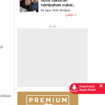
notis taksiran
tambahan cukai
RM313.8 juta
06 Ogos 2026 08:55pm
terhadap Na'imah
LAGI
- IKLAN -
di
Download
Apps Kami
idikan
g