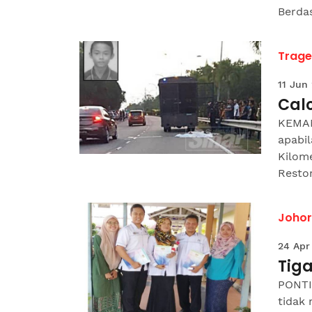
Berdas
Trage
11 Jun
Cal
KEMAM
apabi
Kilom
Restor
Johor
24 Apr
Tig
PONTI
tidak