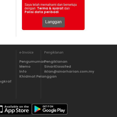
Saya telah memahami dan bersetuju
Terma & syarat
dengan
dan
Polisi data peribadi
e-Invoice
Pengiklanan
Pengumuman
Pengiklanan
Memo
SinarKlassifed
Info
iklan@sinarharian.com.my
Khidmat Pelanggan
ngkraf