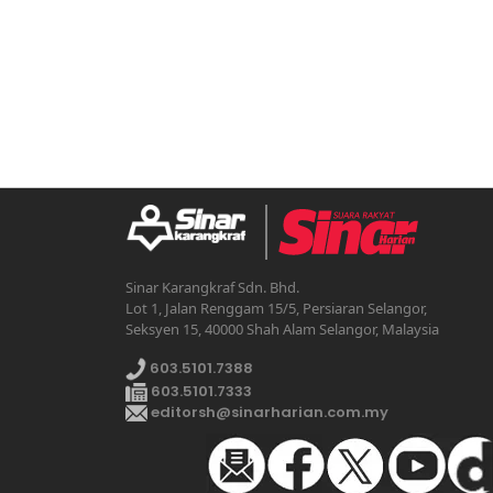
Sinar Karangkraf Sdn. Bhd.
Lot 1, Jalan Renggam 15/5, Persiaran Selangor,
Seksyen 15, 40000 Shah Alam Selangor, Malaysia
603.5101.7388
603.5101.7333
editorsh@sinarharian.com.my