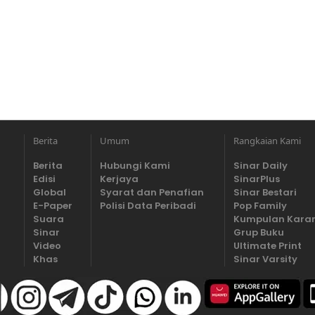
Berita
Umum
Rangkaian Kami
Berita
Hubungi Kami
Sinar Daily
Edisi
Kerjaya
SinarPlus
Global
Syarat dan Penafian
Sinar Bestari
E-Paper
Polisi Data Peribadi
Pop Family
Suara
Kumpulan Kara
Sinar
Grup Buku
Video
Ultimate Print
Khas
Sinar Varsity