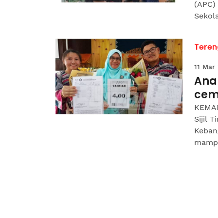
(APC)
Sekola
Tere
11 Mar
Ana
cem
KEMAM
Sijil 
Keban
mampu