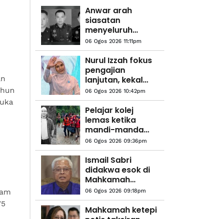
Anwar arah
siasatan
menyeluruh
kejadian anggota
06 Ogos 2026 11:11pm
polis maut di
Beaufort
Nurul Izzah fokus
pengajian
an
lanjutan, kekal
sebagai anggota
ahun
06 Ogos 2026 10:42pm
PKR
muka
Pelajar kolej
lemas ketika
mandi-manda
bersama
06 Ogos 2026 09:36pm
sembilan rakan
Ismail Sabri
didakwa esok di
Mahkamah
Sesyen Kuala
lam
06 Ogos 2026 09:18pm
Lumpur
75
Mahkamah ketepi