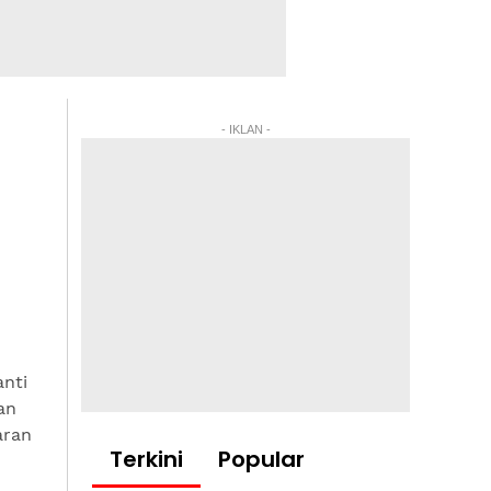
- IKLAN -
nti
an
aran
Terkini
Popular