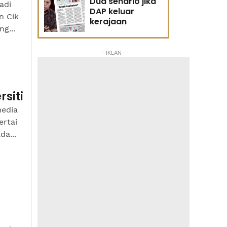
Dua senario jika
adi
DAP keluar
n Cik
kerajaan
g...
- IKLAN -
siti
media
ertai
a...