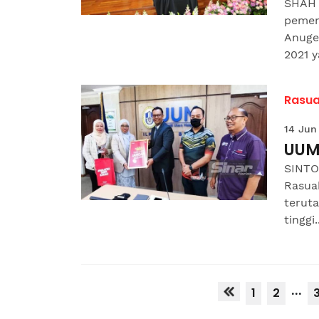
SHAH 
pemen
Anuge
2021 y
Rasua
14 Jun
UUM
SINTO
Rasua
terut
tinggi..
...
1
2