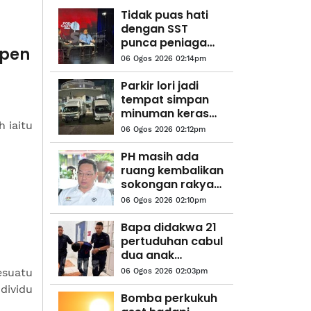
Tidak puas hati
dengan SST
punca peniaga
mpen
Cina jauhkan diri
06 Ogos 2026 02:14pm
daripada PH -
Ahmad Maslan
Parkir lori jadi
tempat simpan
minuman keras
 iaitu
tidak bercukai,
06 Ogos 2026 02:12pm
rampasan lebih
RM300,000
PH masih ada
ruang kembalikan
sokongan rakyat
- Jimmy Puah
06 Ogos 2026 02:10pm
Bapa didakwa 21
pertuduhan cabul
dua anak
perempuan
esuatu
06 Ogos 2026 02:03pm
dividu
Bomba perkukuh