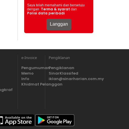
Saya telah memahami dan bersetuju
Terma & syarat
dengan
dan
Polisi data peribadi
e-Invoice
Pengiklanan
Pengumuman
Pengiklanan
Memo
SinarKlassifed
Info
iklan@sinarharian.com.my
Khidmat Pelanggan
ngkraf