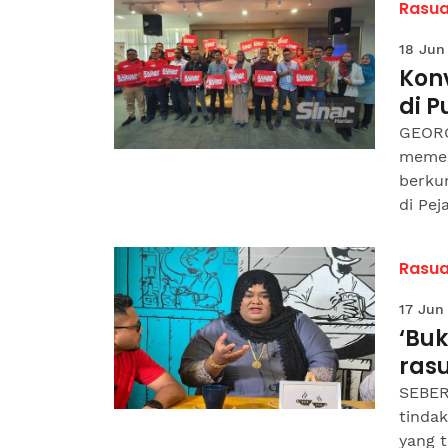
Rasua
18 Jun
Kon
di P
GEORG
memer
berkun
di Pej
Rasua
17 Jun
‘Bu
ras
SEBER
tindak
yang t