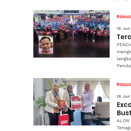
Rasua
16 Jun
Tera
PENDA
menge
langk
Pendan
Rasua
16 Jun
Exc
Bus
ALOR 
Tenag