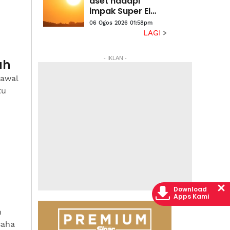
aset hadapi
impak Super El
Nino
06 Ogos 2026 01:58pm
LAGI
- IKLAN -
ah
awal
tu
Download
Apps Kami
n
saha