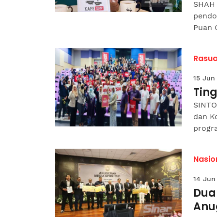
SHAH 
pendor
Puan G
Rasua
15 Jun
Ting
SINTO
dan K
progr
Nasio
14 Jun
Dua
Anu