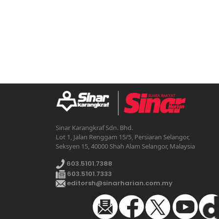
Sinar Karangkraf Sdn. Bhd.
Lot 1, Jalan Renggam 15/5, Persiaran Selangor,
Seksyen 15, 40000 Shah Alam Selangor, Malaysia
603.5101.7388
603.5101.7333
editorsh@sinarharian.com.my