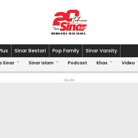
Plus
Sinar Bestari
Pop Family
Sinar Varsity
a Sinar
Sinar Islam
Podcast
Khas
Video
- IKLAN -