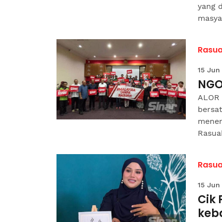
yang 
masyar
Rasua
15 Jun
NGO
ALOR 
bersa
menen
Rasuah
Rasua
15 Jun
Cik 
keb