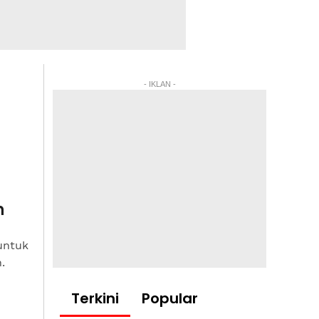
- IKLAN -
h
untuk
.
Terkini
Popular