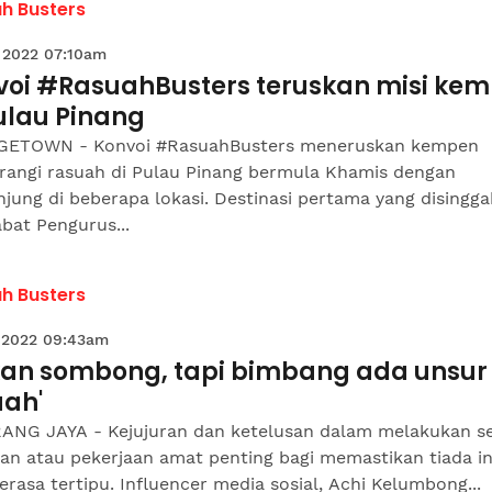
h Busters
 2022 07:10am
voi #RasuahBusters teruskan misi ke
ulau Pinang
ETOWN - Konvoi #RasuahBusters meneruskan kempen
angi rasuah di Pulau Pinang bermula Khamis dengan
jung di beberapa lokasi. Destinasi pertama yang disinggah
abat Pengurus...
h Busters
 2022 09:43am
kan sombong, tapi bimbang ada unsur
uah'
ANG JAYA - Kejujuran dan ketelusan dalam melakukan s
an atau pekerjaan amat penting bagi memastikan tiada in
erasa tertipu. Influencer media sosial, Achi Kelumbong...