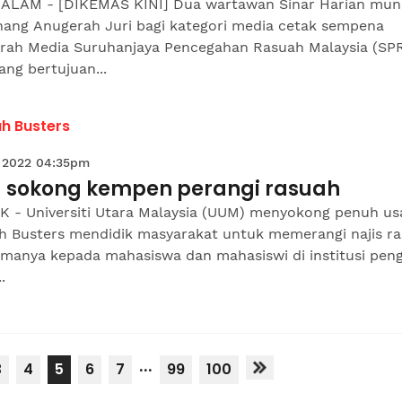
ALAM - [DIKEMAS KINI] Dua wartawan Sinar Harian mun
ang Anugerah Juri bagi kategori media cetak sempena
rah Media Suruhanjaya Pencegahan Rasuah Malaysia (SP
ang bertujuan...
h Busters
 2022 04:35pm
 sokong kempen perangi rasuah
K - Universiti Utara Malaysia (UUM) menyokong penuh us
h Busters mendidik masyarakat untuk memerangi najis r
amanya kepada mahasiswa dan mahasiswi di institusi peng
.
...
3
4
5
6
7
99
100