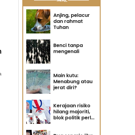
Anjing, pelacur
dan rahmat
Tuhan
Benci tanpa
h
mengenali
a
Main kutu:
Menabung atau
jerat diri?
Kerajaan risiko
hilang majoriti,
blok politik perlu
runding semula