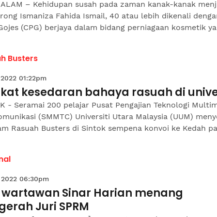
ALAM – Kehidupan susah pada zaman kanak-kanak menj
ong Ismaniza Fahida Ismail, 40 atau lebih dikenali denga
ojes (CPG) berjaya dalam bidang perniagaan kosmetik yan
h Busters
 2022 01:22pm
kat kesedaran bahaya rasuah di univer
K - Seramai 200 pelajar Pusat Pengajian Teknologi Multi
omunikasi (SMMTC) Universiti Utara Malaysia (UUM) meny
am Rasuah Busters di Sintok sempena konvoi ke Kedah pad
nal
 2022 06:30pm
 wartawan Sinar Harian menang
gerah Juri SPRM