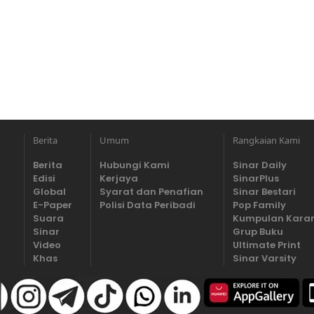
Berita
Umum
Rangkaian Kami
Berita
Hubungi Kami
Sinar Daily
Edisi
Kerjaya
SinarPlus
Global
Syarat dan Penafian
Sinar Bestari
E-Paper
Polisi Data Peribadi
Pop Family
Suara
Kumpulan Kara
Sinar
Grup Buku
Video
Ultimate Print
Khas
Sinar Varsity