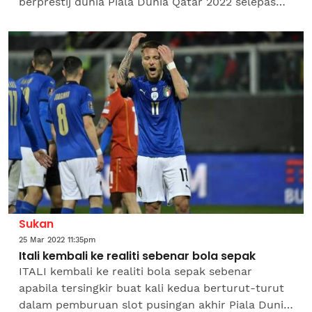
berprestij dunia Piala Dunia Qatar 2022 selepas
menjinakkan Jamaica 4-0 dalam kelayakan Zon
CONCACAF di BMO...
Sukan
25 Mar 2022 11:35pm
Itali kembali ke realiti sebenar bola sepak
ITALI kembali ke realiti bola sepak sebenar
apabila tersingkir buat kali kedua berturut-turut
dalam pemburuan slot pusingan akhir Piala Dunia