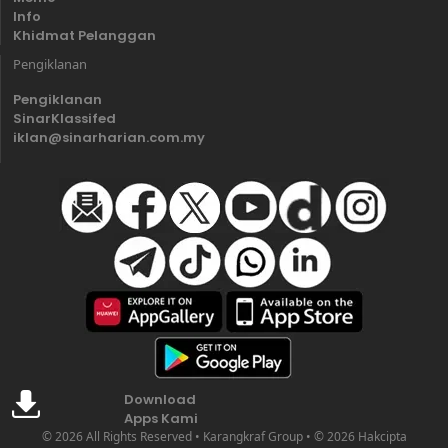
Info
Khidmat Pelanggan
Pengiklanan
Pengiklanan
SinarKlassifed
iklan@sinarharian.com.my
Download
Apps Kami
© 2026 All Rights Reserved • Karangkraf Group • © 2026 Hakcipta