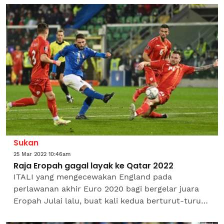
2022. Malah...
Sukan
25 Mar 2022 10:46am
Raja Eropah gagal layak ke Qatar 2022
ITALI yang mengecewakan England pada
perlawanan akhir Euro 2020 bagi bergelar juara
Eropah Julai lalu, buat kali kedua berturut-turut
gagal mara ke pusingan akhir Piala Dunia.