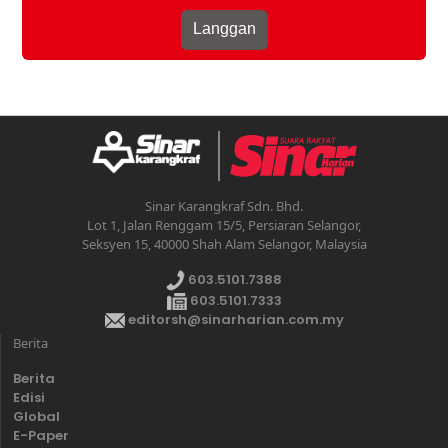
Sinar Karangkraf Sdn. Bhd.
Lot 1, Jalan Renggam 15/5, Persiaran Selangor,
Seksyen 15, 40000 Shah Alam Selangor, Malaysia
603.5101.7388
603.5101.7333
editorsh@sinarharian.com.my
Berita
Berita
Edisi
Global
E-Paper