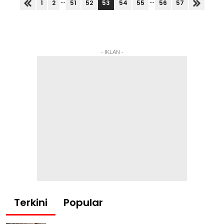
...
...
53
1
2
51
52
54
55
56
57
- IKLAN -
Terkini
Popular