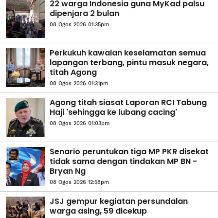
22 warga Indonesia guna MyKad palsu
dipenjara 2 bulan
08 Ogos 2026 01:35pm
Perkukuh kawalan keselamatan semua
lapangan terbang, pintu masuk negara,
titah Agong
08 Ogos 2026 01:31pm
Agong titah siasat Laporan RCI Tabung
Haji 'sehingga ke lubang cacing'
08 Ogos 2026 01:03pm
Senario peruntukan tiga MP PKR disekat
tidak sama dengan tindakan MP BN -
Bryan Ng
08 Ogos 2026 12:58pm
JSJ gempur kegiatan persundalan
warga asing, 59 dicekup