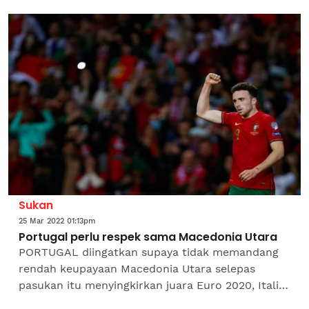
Selatan, Brazil dan Argentina ke temasya terbesar
bola sepak...
Sukan
25 Mar 2022 01:13pm
Portugal perlu respek sama Macedonia Utara
PORTUGAL diingatkan supaya tidak memandang
rendah keupayaan Macedonia Utara selepas
pasukan itu menyingkirkan juara Euro 2020, Itali
dari mara ke pusingan akhir Piala Dunia Qatar