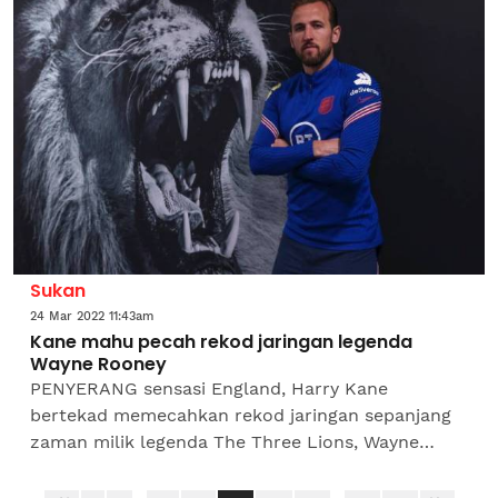
Sukan
24 Mar 2022 11:43am
Kane mahu pecah rekod jaringan legenda
Wayne Rooney
PENYERANG sensasi England, Harry Kane
bertekad memecahkan rekod jaringan sepanjang
zaman milik legenda The Three Lions, Wayne
Rooney bermula dengan perlawanan
persahabatan menentang Switzerland dan...