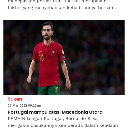
menegaskan percaturan taktikal merupakan
faktor yang menyebabkan kehadirannya bersama
The Blues kurang memberikan impak positif
musim ini.Malah bekas pemain Red...
Sukan
28 Mar 2022 09:25am
Portugal mampu atasi Macedonia Utara
PEMAIN tengah Portugal, Bernardo Silva
mengakui pasukannya kini berada dalam keadaan