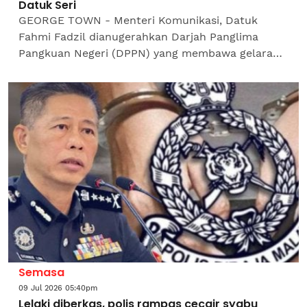
Datuk Seri
GEORGE TOWN - Menteri Komunikasi, Datuk
Fahmi Fadzil dianugerahkan Darjah Panglima
Pangkuan Negeri (DPPN) yang membawa gelaran
'Datuk Seri' (Dato' Seri), bersempena dengan Hari
Ulang...
Semasa
09 Jul 2026 05:40pm
Lelaki diberkas, polis rampas cecair syabu