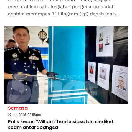
mematahkan satu kegiatan pengedaran dadah
apabila merampas 3.1 kilogram (kg) dadah jenis
methylenedioxymethamphetamine (MDMA) yang
dianggarkan bernilai...
Semasa
22 Jul 2026 03:58pm
Polis kesan 'William' bantu siasatan sindiket
scam antarabangsa