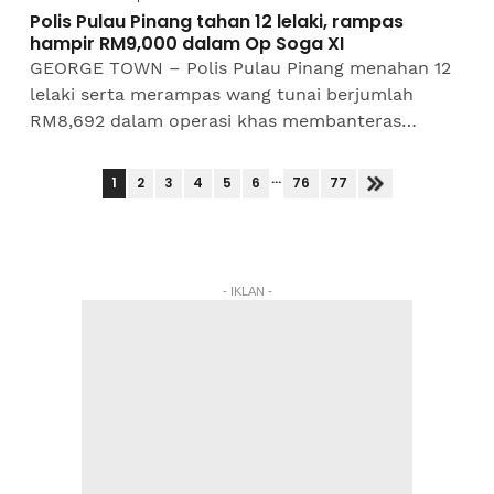
Polis Pulau Pinang tahan 12 lelaki, rampas
hampir RM9,000 dalam Op Soga XI
GEORGE TOWN – Polis Pulau Pinang menahan 12
lelaki serta merampas wang tunai berjumlah
RM8,692 dalam operasi khas membanteras
kegiatan perjudian dalam talian dan pertaruhan
bola sepak sempena Piala...
...
1
2
3
4
5
6
76
77
- IKLAN -