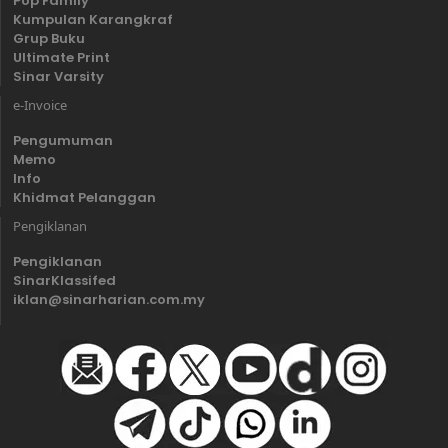
Pop Family
Kumpulan Karangkraf
Grup Buku
Ultimate Print
Sinar Varsity
e-Invoice
Pengumuman
Memo
Info
Khidmat Pelanggan
Pengiklanan
Pengiklanan
SinarKlassifed
iklan@sinarharian.com.my