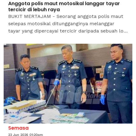
Anggota polis maut motosikal langgar tayar
tercicir di lebuh raya
BUKIT MERTAJAM - Seorang anggota polis maut
selepas motosikal ditungganginya melanggar
tayar yang dipercayai tercicir daripada sebuah lori
di Kilometer 140.6 Lebuhraya Utara-Selatan arah
utara...
Semasa
23 Jun 2026 01:20pm