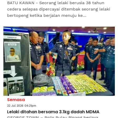
BATU KAWAN - Seorang lelaki berusia 38 tahun
cedera selepas dipercayai ditembak seorang lelaki
bertopeng ketika berjalan menuju ke
kenderaannya.Kejadian tersebut berlaku selepas
mangsa membeli telur...
Semasa
22 Jul 2026 04:21pm
Lelaki ditahan bersama 3.1kg dadah MDMA
GEORGE TOWN – Polis Pulau Pinang berjaya