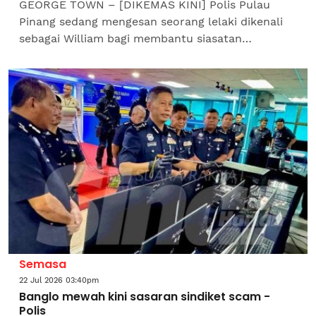
GEORGE TOWN – [DIKEMAS KINI] Polis Pulau
Pinang sedang mengesan seorang lelaki dikenali
sebagai William bagi membantu siasatan
berhubung sindiket penipuan antarabangsa yang
beroperasi di beberapa...
Semasa
22 Jul 2026 03:40pm
Banglo mewah kini sasaran sindiket scam -
Polis