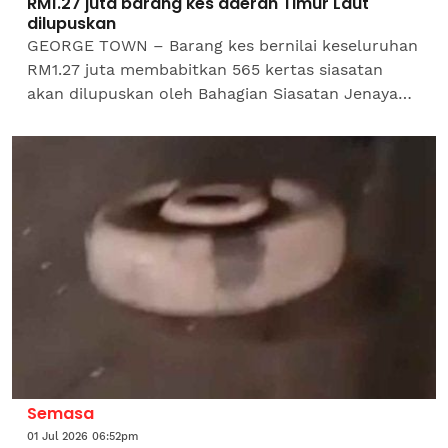
RM1.27 juta barang kes daerah Timur Laut
dilupuskan
GEORGE TOWN – Barang kes bernilai keseluruhan
RM1.27 juta membabitkan 565 kertas siasatan
akan dilupuskan oleh Bahagian Siasatan Jenayah
Daerah (BSJD) dan Bahagian Siasatan Jenayah
Komersil Daerah...
Semasa
01 Jul 2026 06:52pm