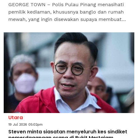
GEORGE TOWN – Polis Pulau Pinang menasihati
pemilik kediaman, khususnya banglo dan rumah
mewah, yang ingin disewakan supaya membuat
semakan latar belakang terhadap bakal penyewa
bagi mengelakkan...
Utara
19 Jul 2026 05:02pm
Steven minta siasatan menyeluruh kes sindiket
pemerdagangan orang di Bukit Mertajam