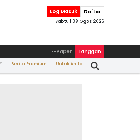
Log Masuk
Daftar
Sabtu | 08 Ogos 2026
E-Paper
Langgan
Berita Premium
Untuk Anda