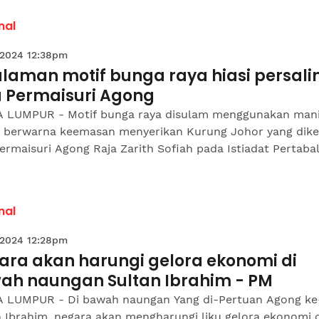
nal
 2024 12:38pm
ulaman motif bunga raya hiasi persali
a Permaisuri Agong
 LUMPUR - Motif bunga raya disulam menggunakan man
al berwarna keemasan menyerikan Kurung Johor yang dik
ermaisuri Agong Raja Zarith Sofiah pada Istiadat Pertaba
nal
 2024 12:28pm
ara akan harungi gelora ekonomi di
ah naungan Sultan Ibrahim - PM
 LUMPUR - Di bawah naungan Yang di-Pertuan Agong ke
n Ibrahim, negara akan mengharungi liku gelora ekonomi 