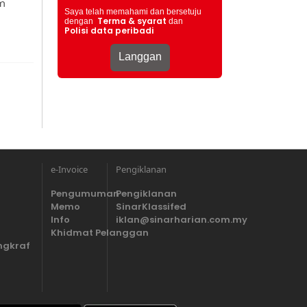
m
Saya telah memahami dan bersetuju
Terma & syarat
dengan
dan
Polisi data peribadi
e-Invoice
Pengiklanan
Pengumuman
Pengiklanan
Memo
SinarKlassifed
Info
iklan@sinarharian.com.my
Khidmat Pelanggan
ngkraf