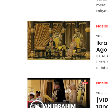
melal
rakyat,
Nasio
20 Jul
Ikra
Ago
KUALA
Pertu
di Is
Nasio
20 Jul
[VID
tan