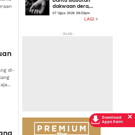
bantu siasatan
halaman
dakwaan dera,
eraan
gangguan
07 Ogos 2026 08:53pm
seksual dua anak
LAGI
lelaki
- IKLAN -
tuan
ng di-
lang
ja...
Download
Apps Kami
bang