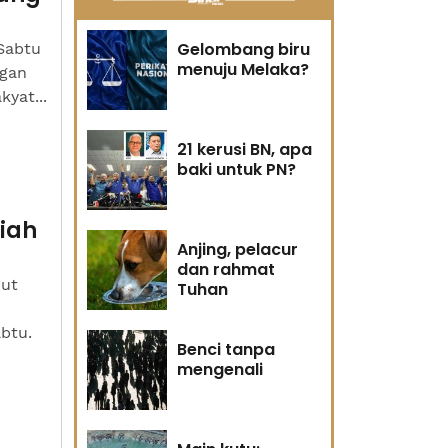
Gelombang biru
Sabtu
menuju Melaka?
ngan
kyat...
21 kerusi BN, apa
baki untuk PN?
iah
Anjing, pelacur
dan rahmat
rut
Tuhan
btu.
Benci tanpa
mengenali