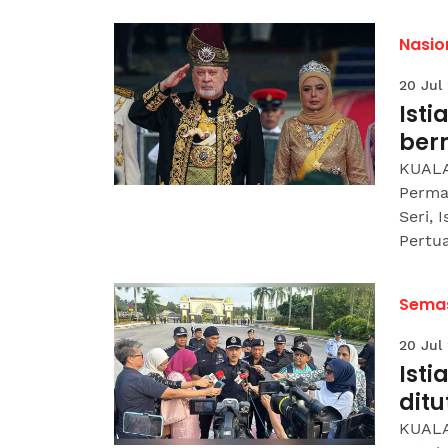
Nasio
20 Jul
Isti
ber
KUALA
Perma
Seri, 
Pertua
Sema
20 Jul
Isti
dit
KUALA