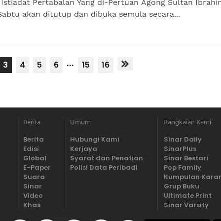
Istiadat Pertabalan Yang di-Pertuan Agong Sultan Ibrahi
abtu akan ditutup dan dibuka semula secara...
...
3
4
5
6
15
16
Berita
Umum
Rangkaian Kami
Berita
Hubungi Kami
Sinar Daily
Edisi
Kerjaya
SinarPlus
Global
Syarat dan Penafian
Sinar Bestari
E-Paper
Polisi Data Peribadi
Pop Family
Suara
Kumpulan Kara
Sinar
Grup Buku
Video
Ultimate Print
Khas
Sinar Varsity