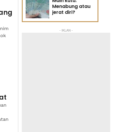
Main kutu:
Menabung atau
Yang
jerat diri?
onim
- IKLAN -
lok
at
uan
atan