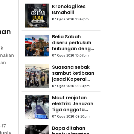
Kronologi kes
Ismahalil
07 Ogos 2026 10:42pm
nan
Belia Sabah
diseru perkukuh
ik
hubungan dengan
Putrajaya
enakan
07 Ogos 2026 10:07pm
lan
Suasana sebak
sambut ketibaan
jasad Koperal
Teck Siong
07 Ogos 2026 09:34pm
Maut renjatan
elektrik: Jenazah
tiga anggota
polis
07 Ogos 2026 09:20pm
diterbangkan
-17
pulang ke
Bapa ditahan
dunia
kampung