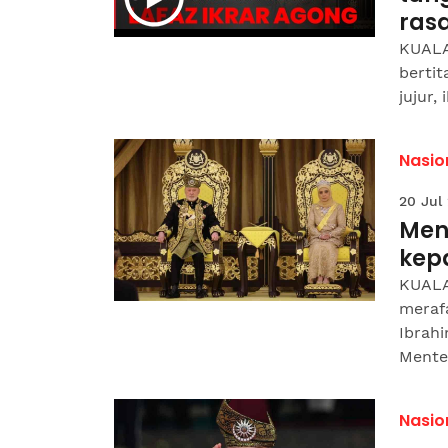
ras
KUALA
berti
jujur,
Nasio
20 Jul
Men
kep
KUALA
meraf
Ibrah
Menter
Nasio