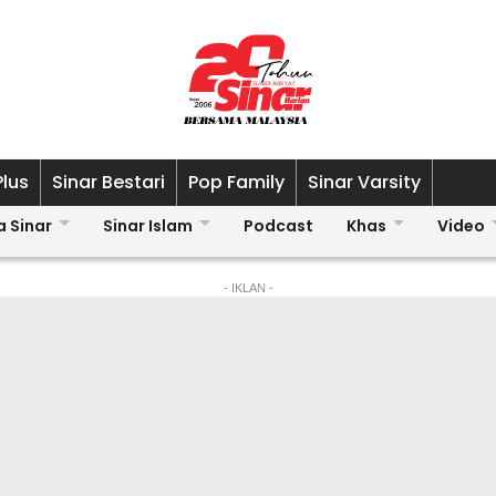
Plus
Sinar Bestari
Pop Family
Sinar Varsity
a Sinar
Sinar Islam
Podcast
Khas
Video
- IKLAN -