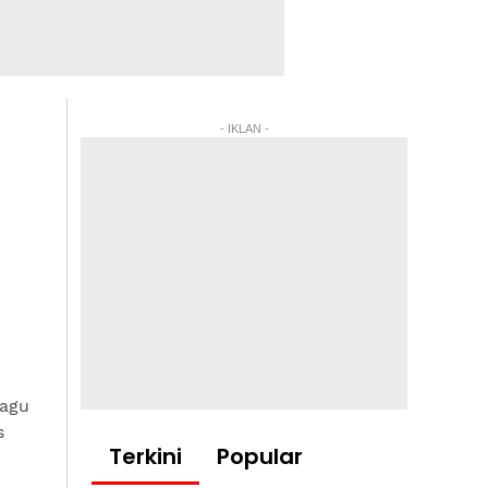
- IKLAN -
lagu
s
Terkini
Popular