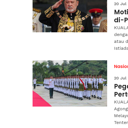
20 Jul
Moti
di-
KUALA
denga
atau 
Istiada
Nasio
20 Jul
Peg
Pert
KUALA
Agong
Melay
Tenter