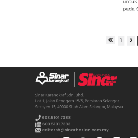
untuk 
pada S
1
2
Sinar Karangkraf Sdn. Bhd.
Lot 1, Jalan Renggam 15/5, Persiaran Selangor,
Seksyen 15, 40000 Shah Alam Selangor, Malaysia
603.5101.7388
603.5101.7333
editorsh@sinarharian.com.my