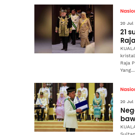
Nasio
20 Jul
21 s
Raj
KUALA
krist
Raja P
Yang...
Nasio
20 Jul
Neg
baw
KUALA
Sulta