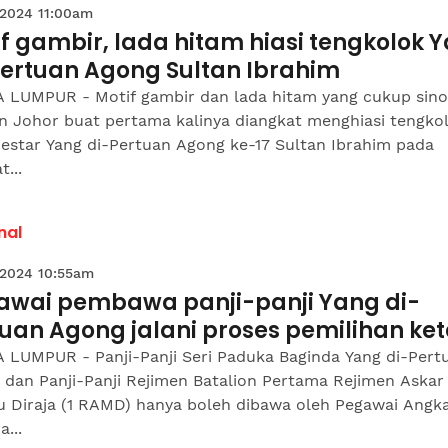
 2024 11:00am
f gambir, lada hitam hiasi tengkolok 
Pertuan Agong Sultan Ibrahim
 LUMPUR - Motif gambir dan lada hitam yang cukup sin
n Johor buat pertama kalinya diangkat menghiasi tengko
destar Yang di-Pertuan Agong ke-17 Sultan Ibrahim pada
t...
nal
 2024 10:55am
awai pembawa panji-panji Yang di-
uan Agong jalani proses pemilihan ket
 LUMPUR - Panji-Panji Seri Paduka Baginda Yang di-Pert
 dan Panji-Panji Rejimen Batalion Pertama Rejimen Askar
u Diraja (1 RAMD) hanya boleh dibawa oleh Pegawai Angk
a...