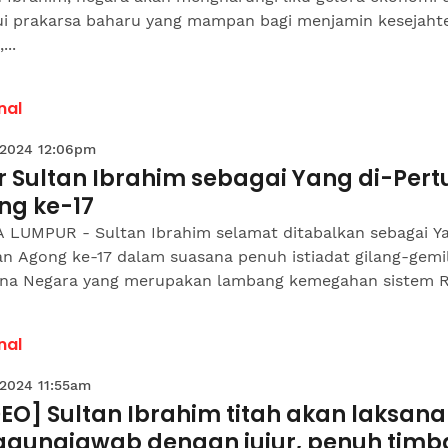
ui prakarsa baharu yang mampan bagi menjamin kesejaht
...
nal
 2024 12:06pm
r Sultan Ibrahim sebagai Yang di-Per
ng ke-17
 LUMPUR - Sultan Ibrahim selamat ditabalkan sebagai Ya
an Agong ke-17 dalam suasana penuh istiadat gilang-gemi
tana Negara yang merupakan lambang kemegahan sistem Ra
nal
 2024 11:55am
EO] Sultan Ibrahim titah akan laksana
ggungjawab dengan jujur, penuh tim